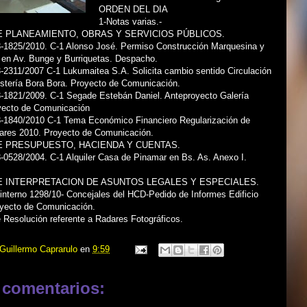
ORDEN DEL DIA
1-Notas varias.-
E PLANEAMIENTO, OBRAS Y SERVICIOS PÚBLICOS.
3-1825/2010. C-1 Alonso José. Permiso Construcción Marquesina y
 en Av. Bunge y Burriquetas. Despacho.
-2311/2007 C-1 Lukumaitea S.A. Solicita cambio sentido Circulación
ostería Bora Bora. Proyecto de Comunicación.
3-1821/2009. C-1 Segade Estebán Daniel. Anteproyecto Galería
yecto de Comunicación
3-1840/2010 C-1 Tema Económico Financiero Regularización de
lares 2010. Proyecto de Comunicación.
E PRESUPUESTO, HACIENDA Y CUENTAS.
-0528/2004. C-1 Alquiler Casa de Pinamar en Bs. As. Anexo I.
E INTERPRETACION DE ASUNTOS LEGALES Y ESPECIALES.
interno 1298/10- Concejales del HCD-Pedido de Informes Edificio
oyecto de Comunicación.
 Resolución referente a Radares Fotográficos.
Guillermo Caprarulo
en
9:59
 comentarios: