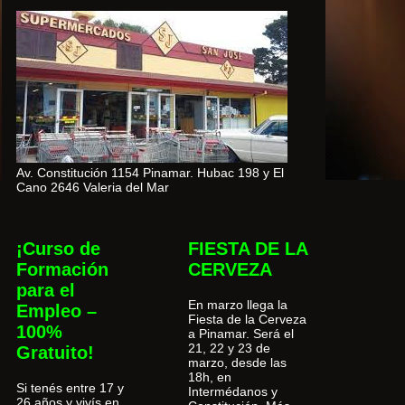
Av. Constitución 1154 Pinamar. Hubac 198 y El
Cano 2646 Valeria del Mar
¡Curso de
FIESTA DE LA
Formación
CERVEZA
para el
En marzo llega la
Empleo –
Fiesta de la Cerveza
100%
a Pinamar. Será el
21, 22 y 23 de
Gratuito!
marzo, desde las
18h, en
Si tenés entre 17 y
Intermédanos y
26 años y vivís en