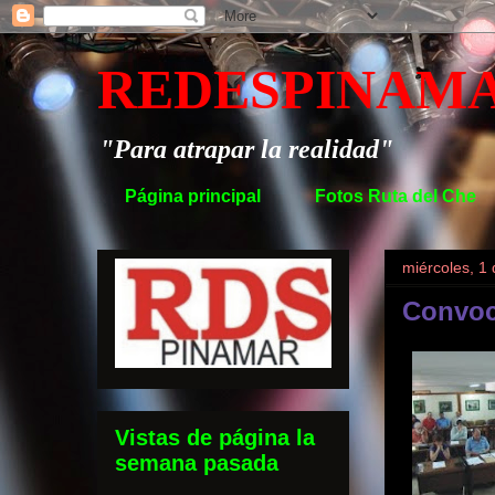
REDESPINAM
"Para atrapar la realidad"
Página principal
Fotos Ruta del Che
miércoles, 1
Convoc
Vistas de página la
semana pasada