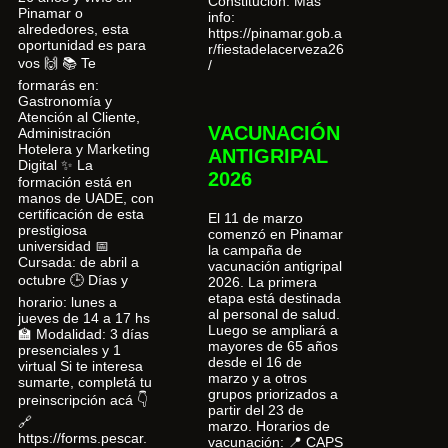
Constitución. Más
Pinamar o
info:
alrededores, esta
https://pinamar.gob.a
oportunidad es para
r/fiestadelacerveza26
vos 🙌 📚 Te
/
formarás en:
Gastronomía y
Atención al Cliente,
VACUNACIÓN
Administración
Hotelera y Marketing
ANTIGRIPAL
Digital ✨ La
2026
formación está en
manos de UADE, con
certificación de esta
El 11 de marzo
prestigiosa
comenzó en Pinamar
universidad 📅
la campaña de
Cursada: de abril a
vacunación antigripal
octubre 🕒 Días y
2026. La primera
etapa está destinada
horario: lunes a
al personal de salud.
jueves de 14 a 17 hs
Luego se ampliará a
🏫 Modalidad: 3 días
mayores de 65 años
presenciales y 1
desde el 16 de
virtual Si te interesa
marzo y a otros
sumarte, completá tu
grupos priorizados a
preinscripción acá 👇
partir del 23 de
🔗
marzo. Horarios de
https://forms.pescar.
vacunación: 📍 CAPS