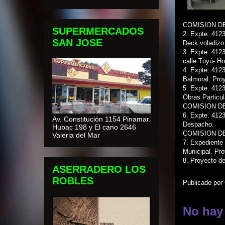
COMISION D
SUPERMERCADOS
2. Expte. 412
SAN JOSE
Deck voladizo
3. Expte. 4123
calle Tuyú- H
4. Expte. 412
Balmoral. Pro
5. Expte. 412
Obras Particu
COMISION D
6. Expte. 4123
Av. Constitución 1154 Pinamar.
Despacho.
Hubac 198 y El cano 2646
COMISION D
Valeria del Mar
7. Expediente 
Municipal. Pr
8. Proyecto de
ASERRADERO LOS
ROBLES
Publicado por
No hay