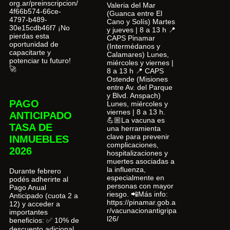
org.ar/preinscripcion/
Valeria del Mar
4f66b574-66ce-
(Guanca entre El
4797-b489-
Cano y Solís) Martes
30e15cdb46f7 ¡No
y jueves | 8 a 13 h 📍
pierdas esta
CAPS Pinamar
oportunidad de
(Intermédanos y
capacitarte y
Calamares) Lunes,
potenciar tu futuro!
miércoles y viernes |
🚀
8 a 13 h 📍 CAPS
Ostende (Misiones
entre Av. del Parque
y Blvd. Anspach)
PAGO
Lunes, miércoles y
viernes | 8 a 13 h.
ANTICIPADO
💪🏼La vacuna es
TASA DE
una herramienta
clave para prevenir
INMUEBLES
complicaciones,
2026
hospitalizaciones y
muertes asociadas a
la influenza,
Durante febrero
especialmente en
podés adherirte al
personas con mayor
Pago Anual
riesgo. 📲Más info:
Anticipado (cuota 2 a
https://pinamar.gob.a
12) y acceder a
r/vacunacionantigripa
importantes
l26/
beneficios: ✅ 10% de
descuento adicional