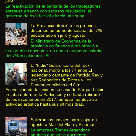
julio
La reactivación de la paritaria de los trabajadores
estatales arrancó con escasos resultados: el
gobierno de Axel Kicillof ofreció una suba ...
La Provincia ofreció a los gremios
docentes un aumento salarial del 7%
escalonado en julio y agosto
El Ministerio de Economía de la
provincia de Buenos Aires ofreció a
los gremios docentes un nuevo aumento salarial
del 7% escalonado . Se...
El “Indio” Solari, ícono del rock
nacional, murió a los 77 años El
legendario cantante de Patricio Rey y
sus Redonditos de Ricota y Los
Fundamentalistas del Aire
Acondicionado falleció en su casa de Parque Leloir.
Estaba enfermo de Parkinson y se había retirado
de los escenarios en 2017, aunque mantuvo su
actividad artística hasta sus últimos días.
Salieron los pasajes para viajar en
agosto a Mar del Plata y Pinamar
La empresa Trenes Argentinos
anunció que ya se encuentra