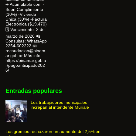
➕ Acumulable con: -
Buen Cumplimiento
(10%) -Vivienda
Única (30%) -Factura
Electrónica ($19.470)
🗓 Vencimiento: 2 de
marzo de 2026 📲
Consultas: WhatsApp
2254-602222 📧
recaudacion@pinam
ar.gob.ar Más info:
https://pinamar.gob.a
r/pagoanticipado202
6/
Entradas populares
Los trabajadores municipales
increpan al intendente Muriale
Los gremios rechazaron un aumento del 2,5% en