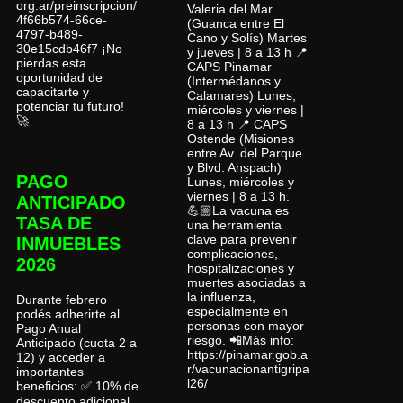
org.ar/preinscripcion/
Valeria del Mar
4f66b574-66ce-
(Guanca entre El
4797-b489-
Cano y Solís) Martes
30e15cdb46f7 ¡No
y jueves | 8 a 13 h 📍
pierdas esta
CAPS Pinamar
oportunidad de
(Intermédanos y
capacitarte y
Calamares) Lunes,
potenciar tu futuro!
miércoles y viernes |
🚀
8 a 13 h 📍 CAPS
Ostende (Misiones
entre Av. del Parque
y Blvd. Anspach)
PAGO
Lunes, miércoles y
viernes | 8 a 13 h.
ANTICIPADO
💪🏼La vacuna es
TASA DE
una herramienta
clave para prevenir
INMUEBLES
complicaciones,
2026
hospitalizaciones y
muertes asociadas a
la influenza,
Durante febrero
especialmente en
podés adherirte al
personas con mayor
Pago Anual
riesgo. 📲Más info:
Anticipado (cuota 2 a
https://pinamar.gob.a
12) y acceder a
r/vacunacionantigripa
importantes
l26/
beneficios: ✅ 10% de
descuento adicional