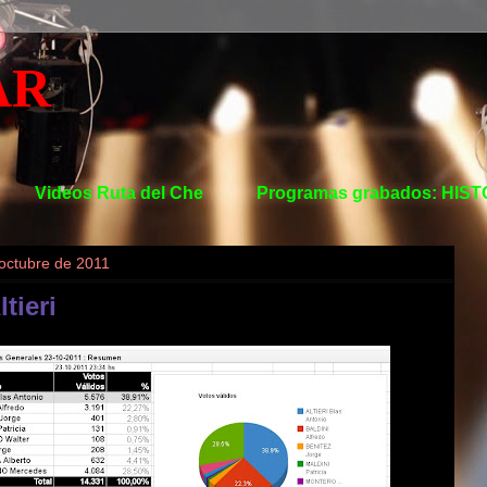
AR
Videos Ruta del Che
Programas grabados: HIS
 octubre de 2011
tieri