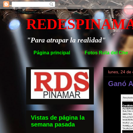
REDESPINAM
"Para atrapar la realidad"
Página principal
Fotos Ruta del Che
lunes, 24 de
Ganó Al
Vistas de página la
semana pasada