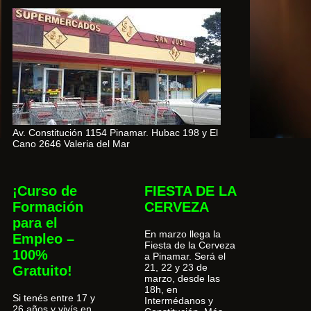
Av. Constitución 1154 Pinamar. Hubac 198 y El
Cano 2646 Valeria del Mar
¡Curso de
FIESTA DE LA
Formación
CERVEZA
para el
En marzo llega la
Empleo –
Fiesta de la Cerveza
100%
a Pinamar. Será el
21, 22 y 23 de
Gratuito!
marzo, desde las
18h, en
Si tenés entre 17 y
Intermédanos y
26 años y vivís en