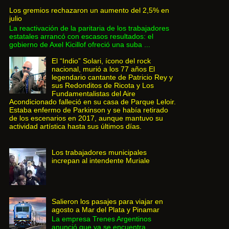
Los gremios rechazaron un aumento del 2,5% en
julio
La reactivación de la paritaria de los trabajadores
estatales arrancó con escasos resultados: el
gobierno de Axel Kicillof ofreció una suba ...
El “Indio” Solari, ícono del rock
nacional, murió a los 77 años El
legendario cantante de Patricio Rey y
sus Redonditos de Ricota y Los
Fundamentalistas del Aire
Acondicionado falleció en su casa de Parque Leloir.
Estaba enfermo de Parkinson y se había retirado
de los escenarios en 2017, aunque mantuvo su
actividad artística hasta sus últimos días.
Los trabajadores municipales
increpan al intendente Muriale
Salieron los pasajes para viajar en
agosto a Mar del Plata y Pinamar
La empresa Trenes Argentinos
anunció que ya se encuentra