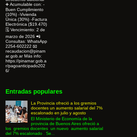
➕ Acumulable con: -
Buen Cumplimiento
(10%) -Vivienda
Única (30%) -Factura
Electrónica ($19.470)
🗓 Vencimiento: 2 de
marzo de 2026 📲
Consultas: WhatsApp
2254-602222 📧
recaudacion@pinam
ar.gob.ar Más info:
https://pinamar.gob.a
r/pagoanticipado202
6/
Entradas populares
La Provincia ofreció a los gremios
docentes un aumento salarial del 7%
escalonado en julio y agosto
El Ministerio de Economía de la
provincia de Buenos Aires ofreció a
los gremios docentes un nuevo aumento salarial
del 7% escalonado . Se...