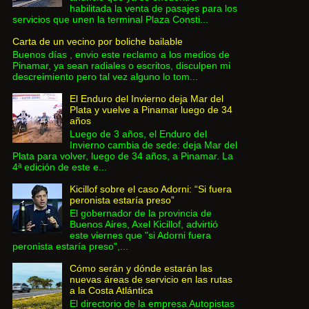
habilitada la venta de pasajes para los
servicios que unen la terminal Plaza Consti...
Carta de un vecino por boliche bailable
Buenos días , envio este reclamo a los medios de
Pinamar, ya sean radiales o escritos, disculpen mi
descreimiento pero tal vez alguno lo tom...
El Enduro del Invierno deja Mar del
Plata y vuelve a Pinamar luego de 34
años
Luego de 3 años, el Enduro del
Invierno cambia de sede: deja Mar del
Plata para volver, luego de 34 años, a Pinamar. La
4ª edición de este e...
Kicillof sobre el caso Adorni: “Si fuera
peronista estaría preso”
El gobernador de la provincia de
Buenos Aires, Axel Kicillof, advirtió
este viernes que "si Adorni fuera
peronista estaría preso",...
Cómo serán y dónde estarán las
nuevas áreas de servicio en las rutas
a la Costa Atlántica
El directorio de la empresa Autopistas