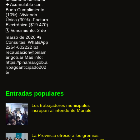
➕ Acumulable con: -
Buen Cumplimiento
(10%) -Vivienda
Única (30%) -Factura
Electrónica ($19.470)
🗓 Vencimiento: 2 de
marzo de 2026 📲
Consultas: WhatsApp
2254-602222 📧
recaudacion@pinam
ar.gob.ar Más info:
https://pinamar.gob.a
r/pagoanticipado202
6/
Entradas populares
Los trabajadores municipales
increpan al intendente Muriale
La Provincia ofreció a los gremios