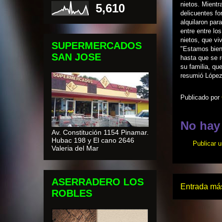
nietos. Mientr
5,610
delicuentes fo
alquilaron par
entre entre lo
nietos, que v
SUPERMERCADOS
"Estamos bien 
SAN JOSE
hasta que se r
su familia, qu
resumió López
Publicado por
No hay
Av. Constitución 1154 Pinamar.
Hubac 198 y El cano 2646
Publicar 
Valeria del Mar
ASERRADERO LOS
Entrada más
ROBLES