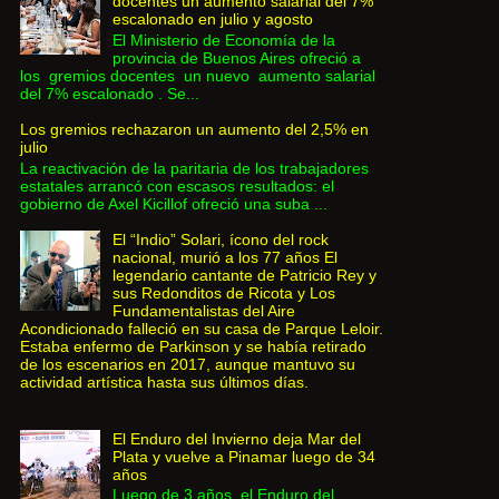
docentes un aumento salarial del 7%
escalonado en julio y agosto
El Ministerio de Economía de la
provincia de Buenos Aires ofreció a
los gremios docentes un nuevo aumento salarial
del 7% escalonado . Se...
Los gremios rechazaron un aumento del 2,5% en
julio
La reactivación de la paritaria de los trabajadores
estatales arrancó con escasos resultados: el
gobierno de Axel Kicillof ofreció una suba ...
El “Indio” Solari, ícono del rock
nacional, murió a los 77 años El
legendario cantante de Patricio Rey y
sus Redonditos de Ricota y Los
Fundamentalistas del Aire
Acondicionado falleció en su casa de Parque Leloir.
Estaba enfermo de Parkinson y se había retirado
de los escenarios en 2017, aunque mantuvo su
actividad artística hasta sus últimos días.
El Enduro del Invierno deja Mar del
Plata y vuelve a Pinamar luego de 34
años
Luego de 3 años, el Enduro del