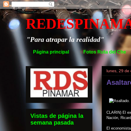
REDESPINAM
"Para atrapar la realidad"
Página principal
Fotos Ruta del Che
lunes, 29 de
Asalta
CLARIN) El ex
Vistas de página la
Nación, Ricard
semana pasada
El economista 