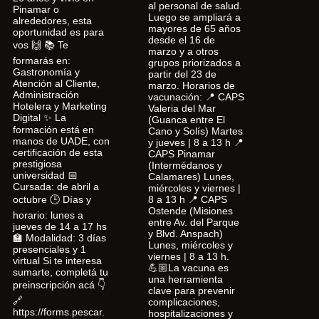
al personal de salud.
Pinamar o
Luego se ampliará a
alrededores, esta
mayores de 65 años
oportunidad es para
desde el 16 de
vos 🙌 📚 Te
marzo y a otros
formarás en:
grupos priorizados a
Gastronomía y
partir del 23 de
Atención al Cliente,
marzo. Horarios de
Administración
vacunación: 📍 CAPS
Hotelera y Marketing
Valeria del Mar
Digital ✨ La
(Guanca entre El
formación está en
Cano y Solís) Martes
manos de UADE, con
y jueves | 8 a 13 h 📍
certificación de esta
CAPS Pinamar
prestigiosa
(Intermédanos y
universidad 📅
Calamares) Lunes,
Cursada: de abril a
miércoles y viernes |
octubre 🕒 Días y
8 a 13 h 📍 CAPS
Ostende (Misiones
horario: lunes a
entre Av. del Parque
jueves de 14 a 17 hs
y Blvd. Anspach)
🏫 Modalidad: 3 días
Lunes, miércoles y
presenciales y 1
viernes | 8 a 13 h.
virtual Si te interesa
💪🏼La vacuna es
sumarte, completá tu
una herramienta
preinscripción acá 👇
clave para prevenir
🔗
complicaciones,
https://forms.pescar.
hospitalizaciones y