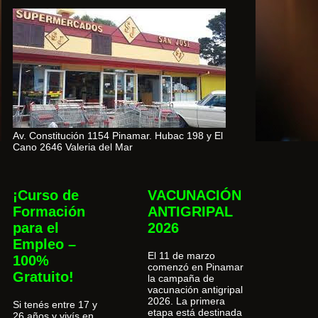
Av. Constitución 1154 Pinamar. Hubac 198 y El
Cano 2646 Valeria del Mar
¡Curso de
VACUNACIÓN
Formación
ANTIGRIPAL
para el
2026
Empleo –
El 11 de marzo
100%
comenzó en Pinamar
Gratuito!
la campaña de
vacunación antigripal
2026. La primera
Si tenés entre 17 y
etapa está destinada
26 años y vivís en