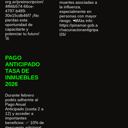
org.ar/preinscripcion/
muertes asociadas a
4f66b574-66ce-
la influenza,
4797-b489-
especialmente en
30e15cdb46f7 ¡No
personas con mayor
pierdas esta
riesgo. 📲Más info:
oportunidad de
https://pinamar.gob.a
capacitarte y
r/vacunacionantigripa
potenciar tu futuro!
l26/
🚀
PAGO
ANTICIPADO
TASA DE
INMUEBLES
2026
Durante febrero
podés adherirte al
Pago Anual
Anticipado (cuota 2 a
12) y acceder a
importantes
beneficios: ✅ 10% de
descuento adicional