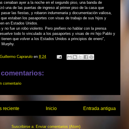
as cenaban ayer a la noche en el segundo piso, una banda de
rzó una de las puertas de ingreso al primer piso de la casa que
a pasar las fiestas, y robaron indumenaria y documentación valiosa,
s que estaban los pasaportes con visas de trabajo de sus hijos y
iven en Estados Unidos.
y no fue un robo violento. Pero prefiero no hablar con la prensa
esuelve todo lo vinculado a los pasaportes y visas de mi hijo Pablo y
e tienen que volver a los Estados Unidos a principios de enero",
 Murphy.
Guillermo Caprarulo
en
8:24
 comentarios:
un comentario
 reciente
Inicio
Entrada antigua
Suscribirse a:
Enviar comentarios (Atom)