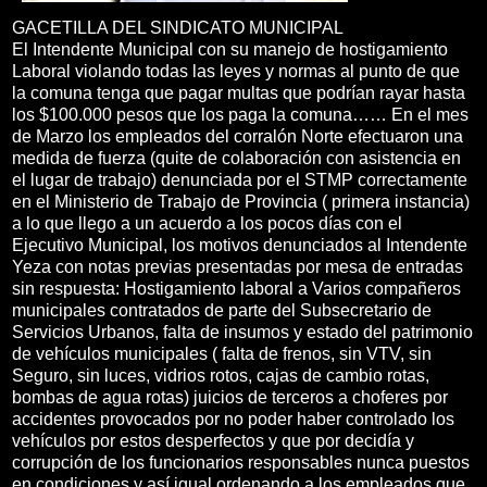
GACETILLA DEL SINDICATO MUNICIPAL
El Intendente Municipal con su manejo de hostigamiento
Laboral violando todas las leyes y normas al punto de que
la comuna tenga que pagar multas que podrían rayar hasta
los $100.000 pesos que los paga la comuna…… En el mes
de Marzo los empleados del corralón Norte efectuaron una
medida de fuerza (quite de colaboración con asistencia en
el lugar de trabajo) denunciada por el STMP correctamente
en el Ministerio de Trabajo de Provincia ( primera instancia)
a lo que llego a un acuerdo a los pocos días con el
Ejecutivo Municipal, los motivos denunciados al Intendente
Yeza con notas previas presentadas por mesa de entradas
sin respuesta: Hostigamiento laboral a Varios compañeros
municipales contratados de parte del Subsecretario de
Servicios Urbanos, falta de insumos y estado del patrimonio
de vehículos municipales ( falta de frenos, sin VTV, sin
Seguro, sin luces, vidrios rotos, cajas de cambio rotas,
bombas de agua rotas) juicios de terceros a choferes por
accidentes provocados por no poder haber controlado los
vehículos por estos desperfectos y que por decidía y
corrupción de los funcionarios responsables nunca puestos
en condiciones y así igual ordenando a los empleados que