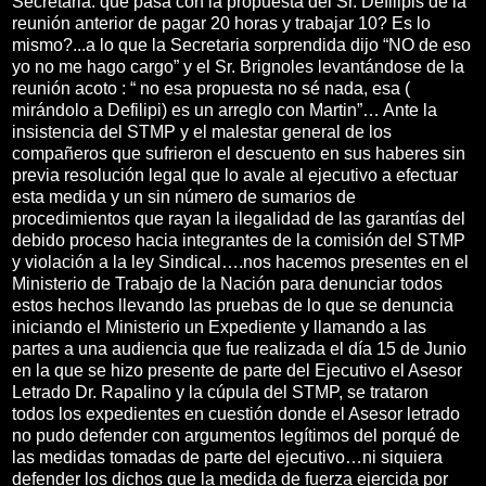
Secretaria: que pasa con la propuesta del Sr. Defilipis de la
reunión anterior de pagar 20 horas y trabajar 10? Es lo
mismo?...a lo que la Secretaria sorprendida dijo “NO de eso
yo no me hago cargo” y el Sr. Brignoles levantándose de la
reunión acoto : “ no esa propuesta no sé nada, esa (
mirándolo a Defilipi) es un arreglo con Martin”… Ante la
insistencia del STMP y el malestar general de los
compañeros que sufrieron el descuento en sus haberes sin
previa resolución legal que lo avale al ejecutivo a efectuar
esta medida y un sin número de sumarios de
procedimientos que rayan la ilegalidad de las garantías del
debido proceso hacia integrantes de la comisión del STMP
y violación a la ley Sindical….nos hacemos presentes en el
Ministerio de Trabajo de la Nación para denunciar todos
estos hechos llevando las pruebas de lo que se denuncia
iniciando el Ministerio un Expediente y llamando a las
partes a una audiencia que fue realizada el día 15 de Junio
en la que se hizo presente de parte del Ejecutivo el Asesor
Letrado Dr. Rapalino y la cúpula del STMP, se trataron
todos los expedientes en cuestión donde el Asesor letrado
no pudo defender con argumentos legítimos del porqué de
las medidas tomadas de parte del ejecutivo…ni siquiera
defender los dichos que la medida de fuerza ejercida por