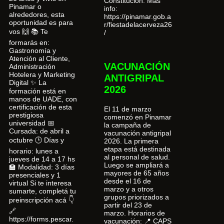
Constitución. Más
Pinamar o
info:
alrededores, esta
https://pinamar.gob.a
oportunidad es para
r/fiestadelacerveza26
vos 🙌 📚 Te
/
formarás en:
Gastronomía y
Atención al Cliente,
VACUNACIÓN
Administración
Hotelera y Marketing
ANTIGRIPAL
Digital ✨ La
2026
formación está en
manos de UADE, con
certificación de esta
El 11 de marzo
prestigiosa
comenzó en Pinamar
universidad 📅
la campaña de
Cursada: de abril a
vacunación antigripal
octubre 🕒 Días y
2026. La primera
etapa está destinada
horario: lunes a
al personal de salud.
jueves de 14 a 17 hs
Luego se ampliará a
🏫 Modalidad: 3 días
mayores de 65 años
presenciales y 1
desde el 16 de
virtual Si te interesa
marzo y a otros
sumarte, completá tu
grupos priorizados a
preinscripción acá 👇
partir del 23 de
🔗
marzo. Horarios de
https://forms.pescar.
vacunación: 📍 CAPS