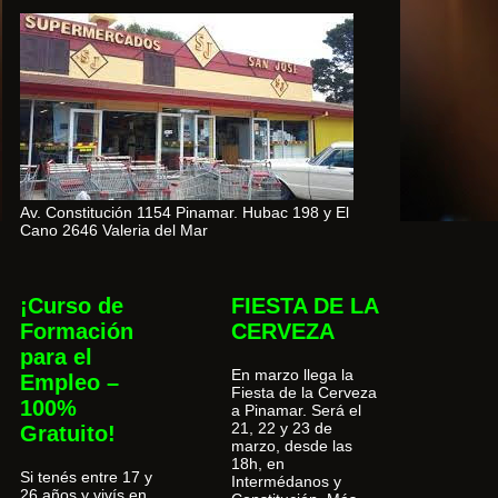
Av. Constitución 1154 Pinamar. Hubac 198 y El
Cano 2646 Valeria del Mar
¡Curso de
FIESTA DE LA
Formación
CERVEZA
para el
En marzo llega la
Empleo –
Fiesta de la Cerveza
100%
a Pinamar. Será el
21, 22 y 23 de
Gratuito!
marzo, desde las
18h, en
Si tenés entre 17 y
Intermédanos y
26 años y vivís en