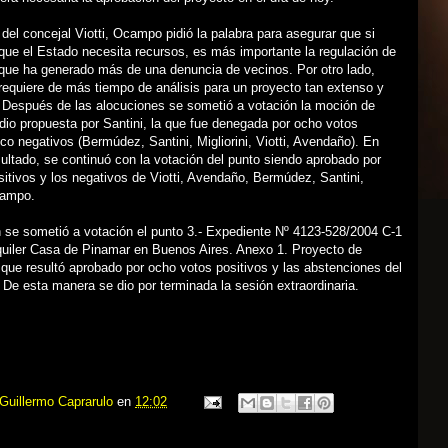
 del concejal Viotti, Ocampo pidió la palabra para asegurar que si
 que el Estado necesita recursos, es más importante la regulación de
 que ha generado más de una denuncia de vecinos. Por otro lado,
requiere de más tiempo de análisis para un proyecto tan extenso y
 Después de las alocuciones se sometió a votación la moción de
dio propuesta por Santini, la que fue denegada por ocho votos
nco negativos (Bermúdez, Santini, Migliorini, Viotti, Avendaño). En
sultado, se continuó con la votación del punto siendo aprobado por
sitivos y los negativos de Viotti, Avendaño, Bermúdez, Santini,
campo.
 se sometió a votación el punto 3.- Expediente Nº 4123-528/2004 C-1
lquiler Casa de Pinamar en Buenos Aires. Anexo 1. Proyecto de
que resultó aprobado por ocho votos positivos y las abstenciones del
 De esta manera se dio por terminada la sesión extraordinaria.
Guillermo Caprarulo
en
12:02