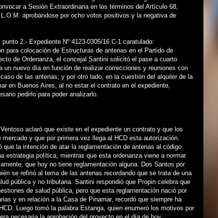
onvocar a Sesión Extraordinaria en los términos del Artículo 68,
a L.O.M. aprobándose por ocho votos positivos y la negativa de
 punto 2.- Expediente Nº 4123-0305/16 C-1 caratulado:
n para colocación de Estructuras de antenas en el Partido de
cto de Ordenanza, el concejal Santini solicitó el pase a cuarto
a un nuevo día en función de realizar correcciones y reuniones con
caso de las antenas; y por otro lado, en la cuestión del alquiler de la
r en Buenos Aires, al no estar el contrato en el expediente,
sario pedirlo para poder analizarlo.
Ventoso aclaró que existe en el expediente un contrato y que los
 mercado y que por primera vez llega al HCD esta autorización.
que la intención de atar la reglamentación de antenas al código
una estrategia política, mientras que esta ordenanza viene a normar
icamente, que hoy no tiene reglamentación alguna. Dos Santos por
bién se refirió al tema de las antenas recordando que se trata de una
lud pública y no tributaria. Santini respondió que Propin celebra que
estiones de salud pública, pero que esta reglamentación nació por
arias y en relación a la Casa de Pinamar, recordó que siempre ha
 HCD. Luego tomó la palabra Estanga, quien enumeró los motivos por
era necesaria la aprobación del proyecto en el día de hoy.