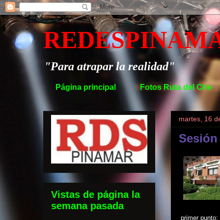
REDESPINAM
"Para atrapar la realidad"
Página principal
Fotos Ruta del Che
martes, 16 d
Sesión 
Vistas de página la
semana pasada
primer punto: 