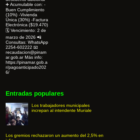
➕ Acumulable con: -
Buen Cumplimiento
(10%) -Vivienda
Única (30%) -Factura
Electrónica ($19.470)
🗓 Vencimiento: 2 de
marzo de 2026 📲
Consultas: WhatsApp
2254-602222 📧
recaudacion@pinam
ar.gob.ar Más info:
https://pinamar.gob.a
r/pagoanticipado202
6/
Entradas populares
Los trabajadores municipales
increpan al intendente Muriale
Los gremios rechazaron un aumento del 2,5% en