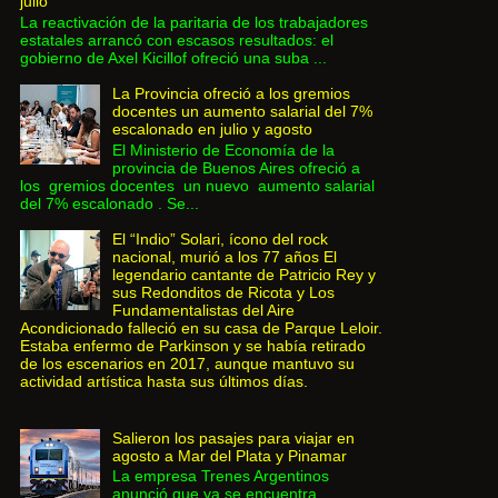
julio
La reactivación de la paritaria de los trabajadores
estatales arrancó con escasos resultados: el
gobierno de Axel Kicillof ofreció una suba ...
La Provincia ofreció a los gremios
docentes un aumento salarial del 7%
escalonado en julio y agosto
El Ministerio de Economía de la
provincia de Buenos Aires ofreció a
los gremios docentes un nuevo aumento salarial
del 7% escalonado . Se...
El “Indio” Solari, ícono del rock
nacional, murió a los 77 años El
legendario cantante de Patricio Rey y
sus Redonditos de Ricota y Los
Fundamentalistas del Aire
Acondicionado falleció en su casa de Parque Leloir.
Estaba enfermo de Parkinson y se había retirado
de los escenarios en 2017, aunque mantuvo su
actividad artística hasta sus últimos días.
Salieron los pasajes para viajar en
agosto a Mar del Plata y Pinamar
La empresa Trenes Argentinos
anunció que ya se encuentra