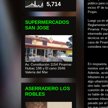
5,714
público para c
inciso 4º de l
Propin.
Luego ya en el
SUPERMERCADOS
Reglamentació
SAN JOSE
Pinamar. Proye
intermedio par
técnicos en el 
casa de Pinama
considera nece
En respuesta, 
Av. Constitución 1154 Pinamar.
Hubac 198 y El cano 2646
montos son de
Valeria del Mar
Además, acotó 
tributario es 
algo urbaníst
otro lado, tam
ASERRADERO LOS
cuestión de sa
ROBLES
se hable de cu
razones tribut
pasado por el
los que consid