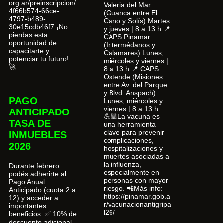
org.ar/preinscripcion/
Valeria del Mar
4f66b574-66ce-
(Guanca entre El
4797-b489-
Cano y Solís) Martes
30e15cdb46f7 ¡No
y jueves | 8 a 13 h 📍
pierdas esta
CAPS Pinamar
oportunidad de
(Intermédanos y
capacitarte y
Calamares) Lunes,
potenciar tu futuro!
miércoles y viernes |
🚀
8 a 13 h 📍 CAPS
Ostende (Misiones
entre Av. del Parque
y Blvd. Anspach)
PAGO
Lunes, miércoles y
viernes | 8 a 13 h.
ANTICIPADO
💪🏼La vacuna es
TASA DE
una herramienta
clave para prevenir
INMUEBLES
complicaciones,
2026
hospitalizaciones y
muertes asociadas a
la influenza,
Durante febrero
especialmente en
podés adherirte al
personas con mayor
Pago Anual
riesgo. 📲Más info:
Anticipado (cuota 2 a
https://pinamar.gob.a
12) y acceder a
r/vacunacionantigripa
importantes
l26/
beneficios: ✅ 10% de
descuento adicional