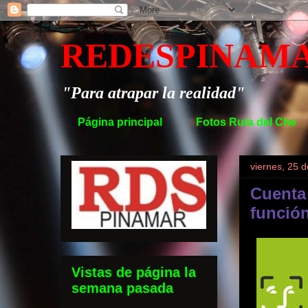
REDESPINAM
"Para atrapar la realidad"
Página principal
Fotos Ruta del Che
viernes, 25 
Cuenta
funció
Vistas de página la
semana pasada