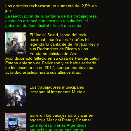
Los gremios rechazaron un aumento del 2,5% en
julio
La reactivación de la paritaria de los trabajadores
estatales arrancó con escasos resultados: el
gobierno de Axel Kicillof ofreció una suba ...
El “Indio” Solari, ícono del rock
nacional, murió a los 77 años El
legendario cantante de Patricio Rey y
sus Redonditos de Ricota y Los
Fundamentalistas del Aire
Acondicionado falleció en su casa de Parque Leloir.
Estaba enfermo de Parkinson y se había retirado
de los escenarios en 2017, aunque mantuvo su
actividad artística hasta sus últimos días.
Los trabajadores municipales
increpan al intendente Muriale
Salieron los pasajes para viajar en
agosto a Mar del Plata y Pinamar
La empresa Trenes Argentinos
anunció que ya se encuentra