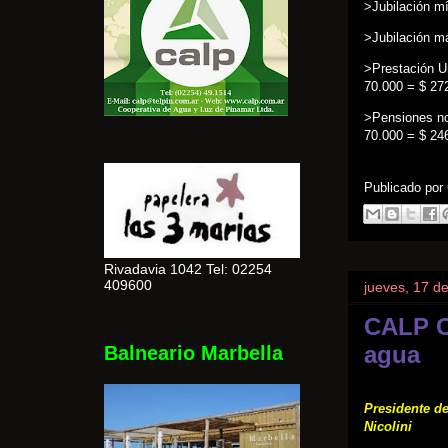
>Jubilación m
>Jubilación m
>Prestación U
70.000 = $ 27
>Pensiones no
70.000 = $ 24
Publicado por
Rivadavia 1042 Tel: 02254
409600
jueves, 17 d
CALP C
agua
Balneario Marbella
Presidente d
Nicolini