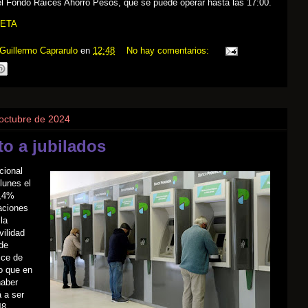
el Fondo Raíces Ahorro Pesos, que se puede operar hasta las 17:00.
ETA
Guillermo Caprarulo
en
12:48
No hay comentarios:
 octubre de 2024
o a jubilados
cional
 lunes el
3,4%
laciones
la
ilidad
de
ice de
lo que en
haber
 a ser
48.