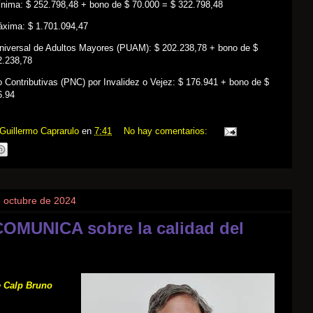
ínima: $ 252.798,48 + bono de $ 70.000 = $ 322.798,48
áxima: $ 1.701.094,47
niversal de Adultos Mayores (PUAM): $ 202.238,78 + bono de $
2.238,78
 Contributivas (PNC) por Invalidez o Vejez: $ 176.941 + bono de $
6.94
Guillermo Caprarulo
en
7:41
No hay comentarios:
e octubre de 2024
OMUNICA sobre la calidad del
e Calp Bruno