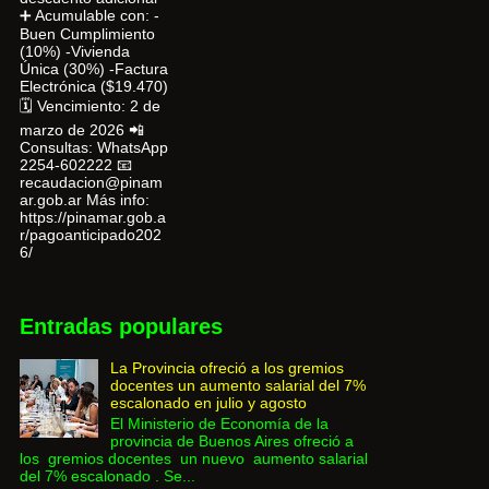
➕ Acumulable con: -
Buen Cumplimiento
(10%) -Vivienda
Única (30%) -Factura
Electrónica ($19.470)
🗓 Vencimiento: 2 de
marzo de 2026 📲
Consultas: WhatsApp
2254-602222 📧
recaudacion@pinam
ar.gob.ar Más info:
https://pinamar.gob.a
r/pagoanticipado202
6/
Entradas populares
La Provincia ofreció a los gremios
docentes un aumento salarial del 7%
escalonado en julio y agosto
El Ministerio de Economía de la
provincia de Buenos Aires ofreció a
los gremios docentes un nuevo aumento salarial
del 7% escalonado . Se...