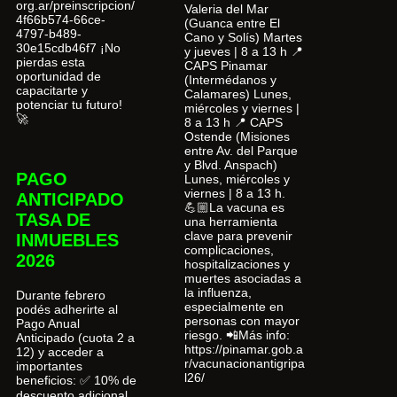
org.ar/preinscripcion/
Valeria del Mar
4f66b574-66ce-
(Guanca entre El
4797-b489-
Cano y Solís) Martes
30e15cdb46f7 ¡No
y jueves | 8 a 13 h 📍
pierdas esta
CAPS Pinamar
oportunidad de
(Intermédanos y
capacitarte y
Calamares) Lunes,
potenciar tu futuro!
miércoles y viernes |
🚀
8 a 13 h 📍 CAPS
Ostende (Misiones
entre Av. del Parque
y Blvd. Anspach)
PAGO
Lunes, miércoles y
viernes | 8 a 13 h.
ANTICIPADO
💪🏼La vacuna es
TASA DE
una herramienta
clave para prevenir
INMUEBLES
complicaciones,
2026
hospitalizaciones y
muertes asociadas a
la influenza,
Durante febrero
especialmente en
podés adherirte al
personas con mayor
Pago Anual
riesgo. 📲Más info:
Anticipado (cuota 2 a
https://pinamar.gob.a
12) y acceder a
r/vacunacionantigripa
importantes
l26/
beneficios: ✅ 10% de
descuento adicional