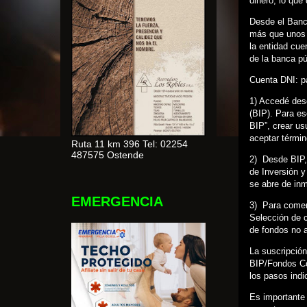
dinero, lo que
Desde el Banco
más que unos 
la entidad cu
de la banca pú
Cuenta DNI: pa
1) Accedé desd
(BIP). Para es
BIP”, crear us
aceptar térmi
Ruta 11 km 396 Tel: 02254
487575 Ostende
2) Desde BIP,
de Inversión y
se abre de inm
EMERGENCIA
3) Para comen
Selección de 
de fondos no 
La suscripción
BIP/Fondos Co
los pasos ind
Es importante 