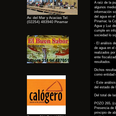
A raíz de la p
algunos medio
información so
del agua en el
Av. del Mar y Acacias Tel:
Pinamar, la Co
(02254) 483940 Pinamar
Agua y Luz d
cumple en info
sociedad lo si
- El análisi
de agua en el 
realizados por
ente fiscaliza
resultados.
Dichos resulta
como entidad q
- Este análisi
del estado de 
Del total de l
POZO 265, (ca
Presencia de E
principio de a