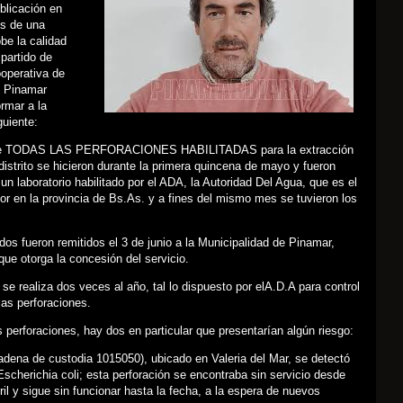
ublicación en
s de una
be la calidad
 partido de
operativa de
e Pinamar
rmar a la
guiente:
s de TODAS LAS PERFORACIONES HABILITADAS para la extracción
distrito se hicieron durante la primera quincena de mayo y fueron
 un laboratorio habilitado por el ADA, la Autoridad Del Agua, que es el
dor en la provincia de Bs.As. y a fines del mismo mes se tuvieron los
dos fueron remitidos el 3 de junio a la Municipalidad de Pinamar,
ue otorga la concesión del servicio.
s se realiza dos veces al año, tal lo dispuesto por elA.D.A para control
las perforaciones.
as perforaciones, hay dos en particular que presentarían algún riesgo:
dena de custodia 1015050), ubicado en Valeria del Mar, se detectó
scherichia coli; esta perforación se encontraba sin servicio desde
bril y sigue sin funcionar hasta la fecha, a la espera de nuevos