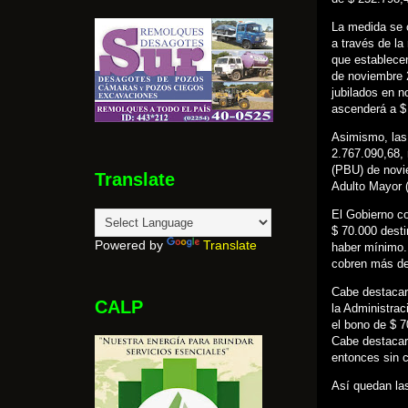
La medida se o
a través de la
que establecen
de noviembre 
jubilados en 
ascenderá a $
Asimismo, las
2.767.090,68, 
(PBU) de novie
Translate
Adulto Mayor 
El Gobierno co
$ 70.000 desti
Powered by
Translate
haber mínimo. 
cobren más de
Cabe destacar
CALP
la Administrac
el bono de $ 7
Cabe destacar
entonces sin 
Así quedan la