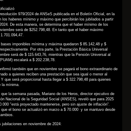
ficializó
 resolución 979/2024 de ANSeS publicada en el Boletín Oficial, en la
 los haberes mínimo y máximo que percibirán los jubilados a partir
2024. De esta manera, se determina que el haber mínimo de los
noviembre será de $252.798,48. En tanto que el haber máximo
 1.701.094,47.
 bases imponibles mínima y máxima quedaron $ 85.142,48 y $
respectivamente. Por otra parte, la Prestación Básica Universal
mbre será de $ 115.643,76, mientras que la Pensión Universal al
(PUAM) escalará a $ 202.238,78.
nfirmó también que en noviembre se pagará el bono extraordinario de
nado a quienes reciben una prestación que sea igual o menor al
Y que será proporcional hasta llegar a $ 322.798,48 para quienes
 la mínima.
 que la semana pasada, Mariano de los Heros, director ejecutivo de
ión Nacional de la Seguridad Social (ANSES), reveló que para 2025
0.000 "está proyectado mantenerse, pero sin ajuste de inflación”.
 que el bono se actualizó en marzo a $ 70.000 y se mantuvo desde
cambios.
s jubilaciones en noviembre de 2024: