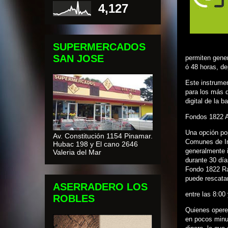
4,127
SUPERMERCADOS
SAN JOSE
permiten gener
ó 48 horas, d
Este instrumen
para los más d
digital de la 
Fondos 1822 
Una opción pop
Av. Constitución 1154 Pinamar.
Comunes de Inv
Hubac 198 y El cano 2646
generalmente in
Valeria del Mar
durante 30 día
Fondo 1822 Ra
puede rescatar
ASERRADERO LOS
entre las 8:00 
ROBLES
Quienes operen
en pocos minut