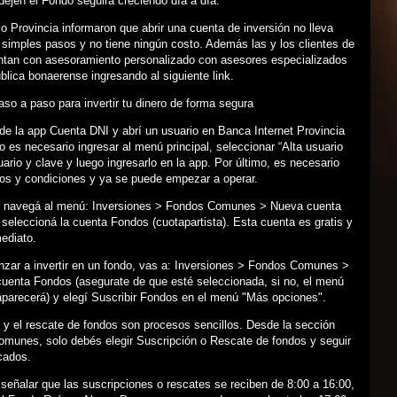
 dejen el Fondo seguirá creciendo día a día.
 Provincia informaron que abrir una cuenta de inversión no lleva
simples pasos y no tiene ningún costo. Además las y los clientes de
entan con asesoramiento personalizado con asesores especializados
blica bonaerense ingresando al siguiente link.
so a paso para invertir tu dinero de forma segura
e la app Cuenta DNI y abrí un usuario en Banca Internet Provincia
o es necesario ingresar al menú principal, seleccionar “Alta usuario
uario y clave y luego ingresarlo en la app. Por último, es necesario
nos y condiciones y ya se puede empezar a operar.
 navegá al menú: Inversiones > Fondos Comunes > Nueva cuenta
 seleccioná la cuenta Fondos (cuotapartista). Esta cuenta es gratis y
ediato.
zar a invertir en un fondo, vas a: Inversiones > Fondos Comunes >
cuenta Fondos (asegurate de que esté seleccionada, si no, el menú
aparecerá) y elegí Suscribir Fondos en el menú "Más opciones".
 y el rescate de fondos son procesos sencillos. Desde la sección
munes, solo debés elegir Suscripción o Rescate de fondos y seguir
icados.
señalar que las suscripciones o rescates se reciben de 8:00 a 16:00,