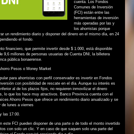
cuenta. Los Fondos
Comunes de Inversión
(FCI) están entre las
herramientas de inversión
más operadas por las y
los ahorristas porque
ar un rendimiento diario y disponer del dinero en el mismo día, en 24
ependiendo el fondo.
to financiero, que permite invertir desde $ 1.000, está disponible
e 9,6 millones de personas usuarias de Cuenta DNI, la billetera
banca pública bonaerense.
Ahorro Pesos o Money Market
ular para ahorristas con perfil conservador es invertir en Fondos
ersión con posibilidad de rescate en el día. Aunque su interés es
ferior al de los plazos fijos, no requieren inmovilizar el dinero
s, lo que los hace muy atractivos. Banco Provincia cuenta con el
íces Ahorro Pesos que ofrece un rendimiento diario anualizado y se
 de lunes a viernes
y las 17:00.
 este FCI pueden disponer de una parte o de todo el monto invertido
os con solo un clic. Y en caso de que saquen solo una parte del