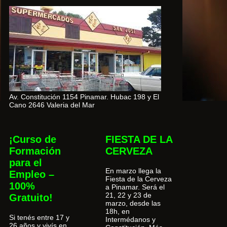
Av. Constitución 1154 Pinamar. Hubac 198 y El
Cano 2646 Valeria del Mar
¡Curso de
FIESTA DE LA
Formación
CERVEZA
para el
En marzo llega la
Empleo –
Fiesta de la Cerveza
100%
a Pinamar. Será el
21, 22 y 23 de
Gratuito!
marzo, desde las
18h, en
Si tenés entre 17 y
Intermédanos y
26 años y vivís en