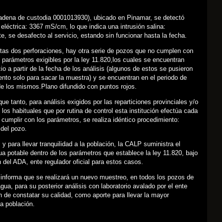
dena de custodia 0001013930), ubicado en Pinamar, se detectó
eléctrica: 3367 mS/cm, lo que indica una intrusión salina:
, se desafecto al servicio, estando sin funcionar hasta la fecha.
as dos perforaciones, hay otra serie de pozos que no cumplen con
 parámetros exigibles por la ley 11.820,los cuales se encuentran
cio a partir de la fecha de los análisis (algunos de estos se pusieron
nto solo para sacar la muestra) y se encuentran en el periodo de
e los mismos.Plano difundido con puntos rojos.
que tanto, para análisis exigidos por las reparticiones provinciales y/o
 los habituales que por rutina de control esta institución efectúa cada
 cumplir con los parámetros, se realiza idéntico procedimiento:
del pozo.
 y para llevar tranquilidad a la población, la CALP suministra el
ua potable dentro de los parámetros que establece la ley 11.820, bajo
ón del ADA, ente regulador oficial para estos casos.
 informa que se realizará un nuevo muestreo, en todos los pozos de
gua, para su posterior análisis con laboratorio avalado por el ente
fin de constatar su calidad, como aporte para llevar la mayor
la población.