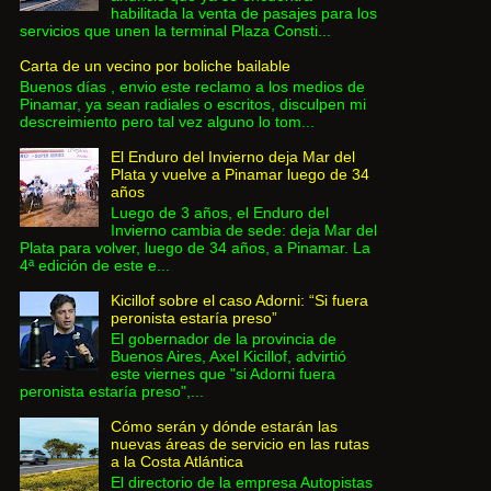
habilitada la venta de pasajes para los
servicios que unen la terminal Plaza Consti...
Carta de un vecino por boliche bailable
Buenos días , envio este reclamo a los medios de
Pinamar, ya sean radiales o escritos, disculpen mi
descreimiento pero tal vez alguno lo tom...
El Enduro del Invierno deja Mar del
Plata y vuelve a Pinamar luego de 34
años
Luego de 3 años, el Enduro del
Invierno cambia de sede: deja Mar del
Plata para volver, luego de 34 años, a Pinamar. La
4ª edición de este e...
Kicillof sobre el caso Adorni: “Si fuera
peronista estaría preso”
El gobernador de la provincia de
Buenos Aires, Axel Kicillof, advirtió
este viernes que "si Adorni fuera
peronista estaría preso",...
Cómo serán y dónde estarán las
nuevas áreas de servicio en las rutas
a la Costa Atlántica
El directorio de la empresa Autopistas