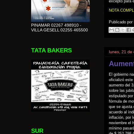
excepto para 
NOTA COMPL
Publicado por
PINAMAR 02267 498910 -
VILLA GESELL 02255 465500
TATA BAKERS
lunes, 21 de
Aument
El gobierno na
oficializó este
aumento del 
sobre las jubi
estipulado por 
fórmula de mov
que se ajusta 
acuerdo al índ
inflación, por 
noviembre el 
mínimo pasará
SUR
de $ 252.798,