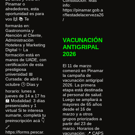
Constitución. Más
Pinamar o
info:
alrededores, esta
https://pinamar.gob.a
oportunidad es para
r/fiestadelacerveza26
vos 🙌 📚 Te
/
formarás en:
Gastronomía y
Atención al Cliente,
VACUNACIÓN
Administración
Hotelera y Marketing
ANTIGRIPAL
Digital ✨ La
2026
formación está en
manos de UADE, con
certificación de esta
El 11 de marzo
prestigiosa
comenzó en Pinamar
universidad 📅
la campaña de
Cursada: de abril a
vacunación antigripal
octubre 🕒 Días y
2026. La primera
etapa está destinada
horario: lunes a
al personal de salud.
jueves de 14 a 17 hs
Luego se ampliará a
🏫 Modalidad: 3 días
mayores de 65 años
presenciales y 1
desde el 16 de
virtual Si te interesa
marzo y a otros
sumarte, completá tu
grupos priorizados a
preinscripción acá 👇
partir del 23 de
🔗
marzo. Horarios de
https://forms.pescar.
vacunación: 📍 CAPS