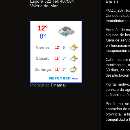
Espora 521 Tel: 407504
análisis.
Valeria del Mar
POZO 237, (ca
Conductividad 
Inmediatamente
Además de est
algunos de los
fuera de servi
en funcionamie
recuperación d
Cabe, aclarar 
municipales, o
60 días, de no
desafectación 
Por tal motivo,
Pronóstico
Pinamar
servicio de ag
la fiscalizaci
Por último, se
captación de a
provincial; a 
tranquilidad a 