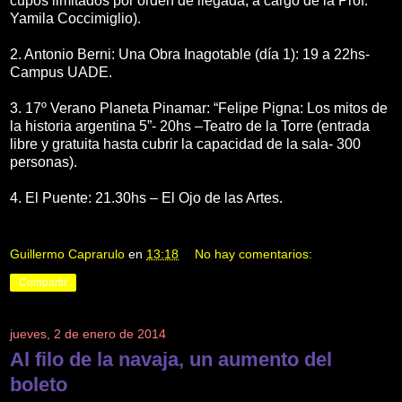
cupos limitados por orden de llegada; a cargo de la Prof.
Yamila Coccimiglio).
2. Antonio Berni: Una Obra Inagotable (día 1): 19 a 22hs-
Campus UADE.
3. 17º Verano Planeta Pinamar: “Felipe Pigna: Los mitos de
la historia argentina 5”- 20hs –Teatro de la Torre (entrada
libre y gratuita hasta cubrir la capacidad de la sala- 300
personas).
4. El Puente: 21.30hs – El Ojo de las Artes.
Guillermo Caprarulo
en
13:18
No hay comentarios:
Compartir
jueves, 2 de enero de 2014
Al filo de la navaja, un aumento del
boleto