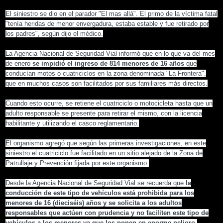
El siniestro se dio en el parador "El mas allá". El primo de la víctima fatal
"tenía heridas de menor envergadura, estaba estable y fue retirado por
los padres", según dijo el médico.
La Agencia Nacional de Seguridad Vial informó que en lo que va del mes
de enero
se impidió el ingreso de 814 menores de 16 años
que
conducían motos o cuatriciclos en la zona denominada "La Frontera",
que en muchos casos son facilitados por sus familiares más directos.
Cuando esto ocurre, se retiene el cuatriciclo o motocicleta hasta que un
adulto responsable se presente para retirar el mismo, con la licencia
habilitante y utilizando el casco reglamentario.
El organismo agregó que según las primeras investigaciones, en este
siniestro el cuatriciclo fue facilitado en un sitio alejado de la Zona de
Patrullaje y Prevención fijada por este organismo.
Desde la Agencia Nacional de Seguridad Vial se recuerda que
la
conducción de este tipo de vehículos está prohibida para los
menores de 16 (dieciséis) años y se solicita a los adultos
responsables que actúen con prudencia y no faciliten este tipo de
vehículos a los menores ya que los ponen en enorme peligro.