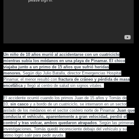
Un niño de 10 años murió al accidentarse con un cuatriciclo
mientras subía los médanos en una playa de Pinamar. El chico
viajaba junto a un primo de 15 años que sufrió heridas
menores.
Según dijo Julio Batalla, director Emergencias Hospital
Pinamar, el menor resultó con
fractura de cráneo y pérdida de masa
encefálica
y llegó al centro de salud sin signos vitales.
El accidente ocurrió cuando los primos Juan de 15 años y Tomás de
10,
sin casco
y a bordo de un cuatriciclo, se internaron en un sector
aislado de los médanos en el sector costero norte de Pinamar.
Juan que
conducía el vehículo, aparentemente a gran velocidad, perdió el
control y tras volcar, ambos quedaron atrapados
. Según las primeras
investigaciones, Tomás quedó inconsciente debajo del vehículo y su
primo logró salir para pedir ayuda.