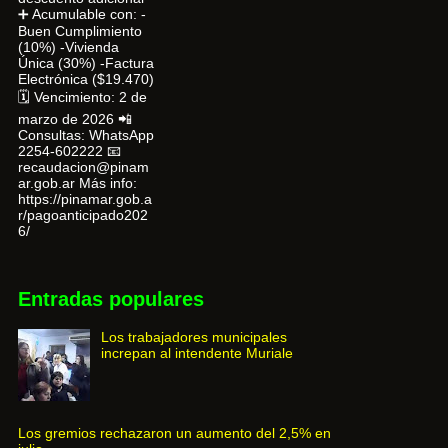
➕ Acumulable con: -
Buen Cumplimiento
(10%) -Vivienda
Única (30%) -Factura
Electrónica ($19.470)
🗓 Vencimiento: 2 de
marzo de 2026 📲
Consultas: WhatsApp
2254-602222 📧
recaudacion@pinam
ar.gob.ar Más info:
https://pinamar.gob.a
r/pagoanticipado202
6/
Entradas populares
Los trabajadores municipales
increpan al intendente Muriale
Los gremios rechazaron un aumento del 2,5% en