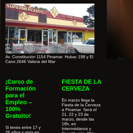
Av. Constitución 1154 Pinamar. Hubac 198 y El
Cano 2646 Valeria del Mar
¡Curso de
FIESTA DE LA
Formación
CERVEZA
para el
En marzo llega la
Empleo –
Fiesta de la Cerveza
100%
a Pinamar. Será el
21, 22 y 23 de
Gratuito!
marzo, desde las
18h, en
Si tenés entre 17 y
Intermédanos y
26 años y vivís en