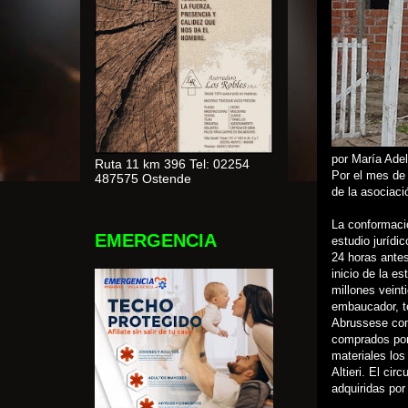
por María Adel
Ruta 11 km 396 Tel: 02254
Por el mes de
487575 Ostende
de la asociaci
La conformació
EMERGENCIA
estudio jurídi
24 horas antes 
inicio de la e
millones veint
embaucador, te
Abrussese como
comprados por 
materiales los
Altieri. El ci
adquiridas por