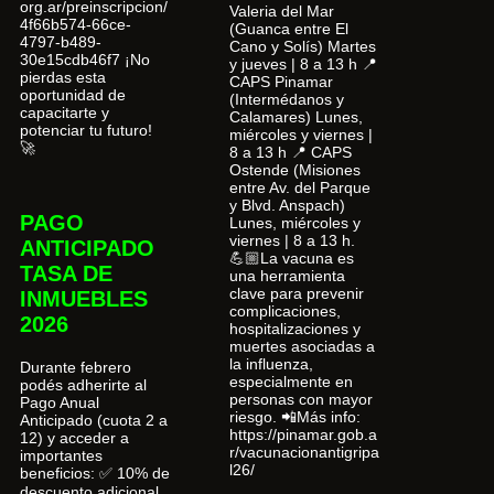
org.ar/preinscripcion/
Valeria del Mar
4f66b574-66ce-
(Guanca entre El
4797-b489-
Cano y Solís) Martes
30e15cdb46f7 ¡No
y jueves | 8 a 13 h 📍
pierdas esta
CAPS Pinamar
oportunidad de
(Intermédanos y
capacitarte y
Calamares) Lunes,
potenciar tu futuro!
miércoles y viernes |
🚀
8 a 13 h 📍 CAPS
Ostende (Misiones
entre Av. del Parque
y Blvd. Anspach)
PAGO
Lunes, miércoles y
viernes | 8 a 13 h.
ANTICIPADO
💪🏼La vacuna es
TASA DE
una herramienta
clave para prevenir
INMUEBLES
complicaciones,
2026
hospitalizaciones y
muertes asociadas a
la influenza,
Durante febrero
especialmente en
podés adherirte al
personas con mayor
Pago Anual
riesgo. 📲Más info:
Anticipado (cuota 2 a
https://pinamar.gob.a
12) y acceder a
r/vacunacionantigripa
importantes
l26/
beneficios: ✅ 10% de
descuento adicional