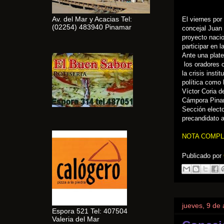
Av. del Mar y Acacias Tel:
El viernes po
(02254) 483940 Pinamar
concejal Juan
proyecto nacio
participar en 
Ante una plate
los oradores c
la crisis inst
política como 
Víctor Coria 
Cámpora Pinam
Sección electo
precandidato 
NOTA COMPL
Publicado por
jueves, 9 de 
Espora 521 Tel: 407504
Valeria del Mar