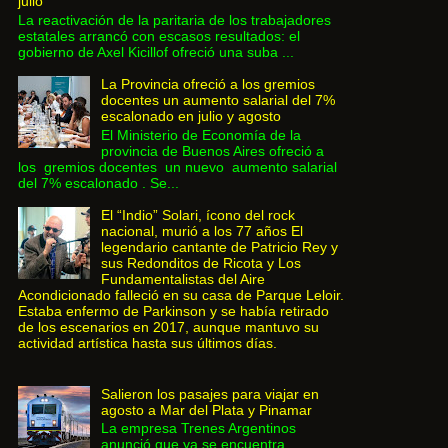
julio
La reactivación de la paritaria de los trabajadores
estatales arrancó con escasos resultados: el
gobierno de Axel Kicillof ofreció una suba ...
La Provincia ofreció a los gremios
docentes un aumento salarial del 7%
escalonado en julio y agosto
El Ministerio de Economía de la
provincia de Buenos Aires ofreció a
los gremios docentes un nuevo aumento salarial
del 7% escalonado . Se...
El “Indio” Solari, ícono del rock
nacional, murió a los 77 años El
legendario cantante de Patricio Rey y
sus Redonditos de Ricota y Los
Fundamentalistas del Aire
Acondicionado falleció en su casa de Parque Leloir.
Estaba enfermo de Parkinson y se había retirado
de los escenarios en 2017, aunque mantuvo su
actividad artística hasta sus últimos días.
Salieron los pasajes para viajar en
agosto a Mar del Plata y Pinamar
La empresa Trenes Argentinos
anunció que ya se encuentra