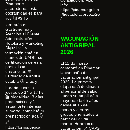
Constitución. Más
Pinamar o
info:
alrededores, esta
https://pinamar.gob.a
oportunidad es para
r/fiestadelacerveza26
vos 🙌 📚 Te
/
formarás en:
Gastronomía y
Atención al Cliente,
VACUNACIÓN
Administración
Hotelera y Marketing
ANTIGRIPAL
Digital ✨ La
2026
formación está en
manos de UADE, con
certificación de esta
El 11 de marzo
prestigiosa
comenzó en Pinamar
universidad 📅
la campaña de
Cursada: de abril a
vacunación antigripal
octubre 🕒 Días y
2026. La primera
etapa está destinada
horario: lunes a
al personal de salud.
jueves de 14 a 17 hs
Luego se ampliará a
🏫 Modalidad: 3 días
mayores de 65 años
presenciales y 1
desde el 16 de
virtual Si te interesa
marzo y a otros
sumarte, completá tu
grupos priorizados a
preinscripción acá 👇
partir del 23 de
🔗
marzo. Horarios de
https://forms.pescar.
vacunación: 📍 CAPS