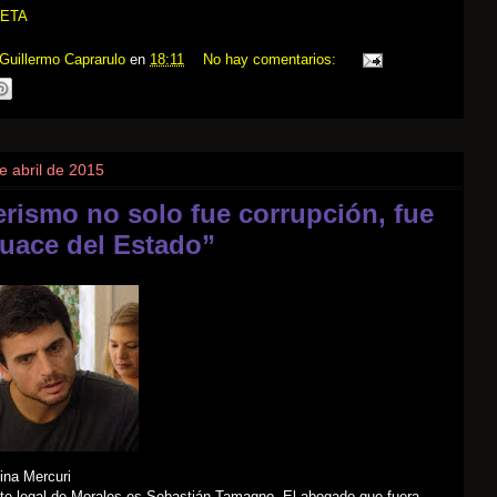
ETA
Guillermo Caprarulo
en
18:11
No hay comentarios:
e abril de 2015
ierismo no solo fue corrupción, fue
guace del Estado”
ina Mercuri
nte legal de Morales es Sebastián Tamagno. El abogado que fuera