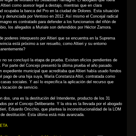
 Altieri como asesor legal a destajo, mientras que en clara
ad ocupaba la banca del Pro en la ciudad de Dolores. Esta situación
a y denunciada por Ventoso en 2012. Así mismo el Concejal radical
magno es contratado para defender a los funcionarios del riñón de
mbio, los allegados a Muriale son defendidos por Héctor Zamora.
 de poderes interpuesto por Altieri que se encuentra en la Suprema
ovincia está próximo a ser resuelto, como Altieri y su entorno
manentemente?
 no se concluyó la etapa de prueba. Existen oficios pendientes de
ri. Por parte del Concejo presentó la última prueba el año pasado.
n expediente municipal que acreditaba que Altieri había usado fondos
el pago de una hija suya, María Constanza Altiri, contratada como
casas sociales. Y así lo especifica la aplicación del recurso que
a locación de servicio.
 dos, una es la destitución del Intendente, producto de los 31
dos por el Concejo Deliberante. Y la otra es la llevada por el abogado
tieri, Eduardo Oricchio, que plantea la inconstitucionalidad de la LOM
 de destitución. Esta última está más avanzada.
ETA