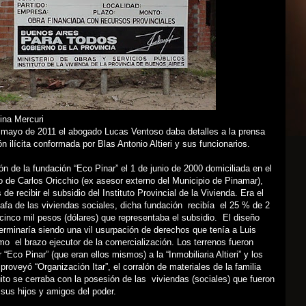
ina Mercuri
 mayo de 2011 el abogado Lucas Ventoso daba detalles a la prensa
ón ilícita conformada por Blas Antonio Altieri y sus funcionarios.
n de la fundación “Eco Pinar” el 1 de junio de 2000 domiciliada en el
co de Carlos Oricchio (ex asesor externo del Municipio de Pinamar),
de recibir el subsidio del Instituto Provincial de la Vivienda. Era el
stafa de las viviendas sociales, dicha fundación recibía el 25 % de 2
icinco mil pesos (dólares) que representaba el subsidio. El diseño
rminaría siendo una vil usurpación de derechos que tenía a Luis
 el brazo ejecutor de la comercialización. Los terrenos fueron
“Eco Pinar” (que eran ellos mismos) a la “Inmobiliaria Altieri” y los
 proveyó “Organización Itar”, el corralón de materiales de la familia
rcuito se cerraba con la posesión de las viviendas (sociales) que fueron
 sus hijos y amigos del poder.