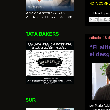
NOTA COMPL
Publicado por
PINAMAR 02267 498910 -
VILLA GESELL 02255 465500
TATA BAKERS
sábado, 18 d
“El alt
el des
SUR
por María Adel
El representa