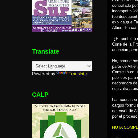
contratado por
incompatibilid
fue descubiert
explica que Ta
Altieri. En ca
-¿El conflicto
Corte de la Pr
anuncian per
Translate
No, porque hoy
parte de Altie
Consistió en u
Powered by
Translate
públicos para 
decoradora de 
equivalía a un
CALP
Las causas son
cargos formula
defensor de Al
por el proceso
NOTA COMPL