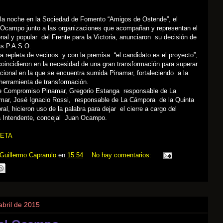
r la noche en la Sociedad de Fomento “Amigos de Ostende”, el
 Ocampo junto a las organizaciones que acompañan y representan el
nal y popular del Frente para la Victoria, anunciaron su decisión de
las P.A.S.O.
a repleta de vecinos y con la premisa “el candidato es el proyecto”,
oincidieron en la necesidad de una gran transformación para superar
itucional en la que se encuentra sumida Pinamar, fortaleciendo a la
herramienta de transformación.
de Compromiso Pinamar, Gregorio Estanga responsable de La
ar, José Ignacio Rossi, responsable de La Cámpora de la Quinta
ral, hicieron uso de la palabra para dejar el cierre a cargo del
a Intendente, concejal Juan Ocampo.
ETA
Guillermo Caprarulo
en
15:54
No hay comentarios:
abril de 2015