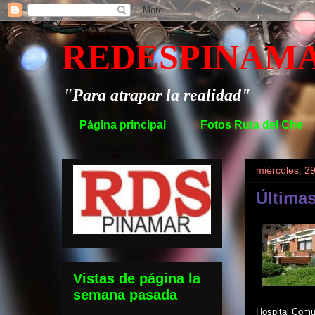
REDESPINAM
"Para atrapar la realidad"
Página principal
Fotos Ruta del Che
miércoles, 29
Última
Vistas de página la
semana pasada
Hospital Comu