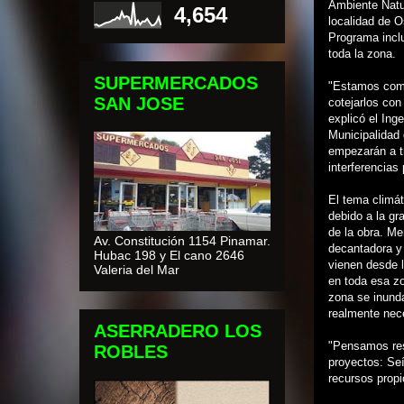
Ambiente Natur
4,654
localidad de 
Programa incl
toda la zona.
SUPERMERCADOS
"Estamos comen
SAN JOSE
cotejarlos con
explicó el Ing
Municipalidad
empezarán a tr
interferencias
El tema climá
debido a la gr
de la obra. Me
Av. Constitución 1154 Pinamar.
decantadora y 
Hubac 198 y El cano 2646
vienen desde 
Valeria del Mar
en toda esa zo
zona se inunda
realmente nece
ASERRADERO LOS
"Pensamos reso
ROBLES
proyectos: Se
recursos propi