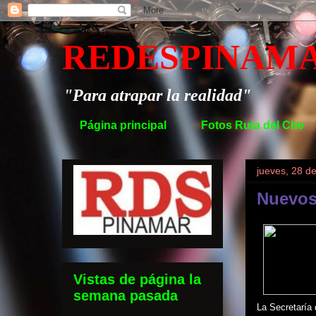
REDESPINAM
"Para atrapar la realidad"
Página principal
Fotos Ruta del Che
jueves, 28 d
Nuevos
Vistas de página la
semana pasada
La Secretaría