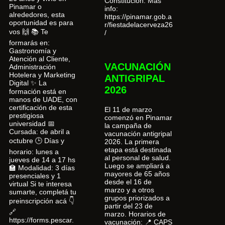
Constitución. Más
Pinamar o
info:
alrededores, esta
https://pinamar.gob.a
oportunidad es para
r/fiestadelacerveza26
vos 🙌 📚 Te
/
formarás en:
Gastronomía y
Atención al Cliente,
VACUNACIÓN
Administración
Hotelera y Marketing
ANTIGRIPAL
Digital ✨ La
2026
formación está en
manos de UADE, con
certificación de esta
El 11 de marzo
prestigiosa
comenzó en Pinamar
universidad 📅
la campaña de
Cursada: de abril a
vacunación antigripal
octubre 🕒 Días y
2026. La primera
etapa está destinada
horario: lunes a
al personal de salud.
jueves de 14 a 17 hs
Luego se ampliará a
🏫 Modalidad: 3 días
mayores de 65 años
presenciales y 1
desde el 16 de
virtual Si te interesa
marzo y a otros
sumarte, completá tu
grupos priorizados a
preinscripción acá 👇
partir del 23 de
🔗
marzo. Horarios de
https://forms.pescar.
vacunación: 📍 CAPS