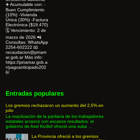
➕ Acumulable con: -
Buen Cumplimiento
(10%) -Vivienda
Única (30%) -Factura
Electrónica ($19.470)
🗓 Vencimiento: 2 de
marzo de 2026 📲
Consultas: WhatsApp
2254-602222 📧
recaudacion@pinam
ar.gob.ar Más info:
https://pinamar.gob.a
r/pagoanticipado202
6/
Entradas populares
Los gremios rechazaron un aumento del 2,5% en
julio
La reactivación de la paritaria de los trabajadores
estatales arrancó con escasos resultados: el
gobierno de Axel Kicillof ofreció una suba ...
La Provincia ofreció a los gremios