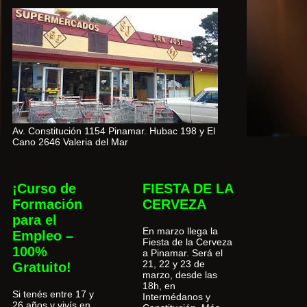
Av. Constitución 1154 Pinamar. Hubac 198 y El
Cano 2646 Valeria del Mar
¡Curso de
FIESTA DE LA
Formación
CERVEZA
para el
En marzo llega la
Empleo –
Fiesta de la Cerveza
100%
a Pinamar. Será el
21, 22 y 23 de
Gratuito!
marzo, desde las
18h, en
Si tenés entre 17 y
Intermédanos y
26 años y vivís en