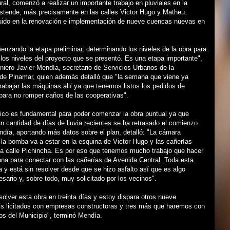
al, comenzó a realizar un importante trabajo en pluviales en la
Ostende, más precisamente en las calles Victor Hugo y Matheu.
uido en la renovación e implementación de nueve cuencas nuevas en
zando la etapa preliminar, determinando los niveles de la obra para
 los niveles del proyecto que se presentó. Es una etapa importante",
eniero Javier Mendía, secretario de Servicios Urbanos de la
 de Pinamar, quien además detalló que "la semana que viene ya
abajar las máquinas allí ya que tenemos listos los pedidos de
 para no romper caños de las cooperativas".
tico es fundamental para poder comenzar la obra puntual ya que
an cantidad de días de lluvia recientes se ha retrasado el comienzo
ndía, aportando más datos sobre el plan, detalló: "La cámara
la bomba va a estar en la esquina de Victor Hugo y las cañerías
la calle Pichincha. Es por eso que tenemos mucho trabajo que hacer
na para conectar con las cañerías de Avenida Central. Toda esta
 y está sin resolver desde que se hizo asfalto así que es algo
sario y, sobre todo, muy solicitado por los vecinos".
lver esta obra en treinta días y estoy dispara otros nueve
ís licitados con empresas constructoras y tres más que haremos con
os del Municipio", terminó Mendía.