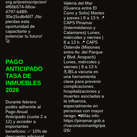
org.ar/preinscripcion/
Valeria del Mar
4f66b574-66ce-
(Guanca entre El
4797-b489-
Cano y Solís) Martes
30e15cdb46f7 ¡No
y jueves | 8 a 13 h 📍
pierdas esta
CAPS Pinamar
oportunidad de
(Intermédanos y
capacitarte y
Calamares) Lunes,
potenciar tu futuro!
miércoles y viernes |
🚀
8 a 13 h 📍 CAPS
Ostende (Misiones
entre Av. del Parque
y Blvd. Anspach)
PAGO
Lunes, miércoles y
viernes | 8 a 13 h.
ANTICIPADO
💪🏼La vacuna es
TASA DE
una herramienta
clave para prevenir
INMUEBLES
complicaciones,
2026
hospitalizaciones y
muertes asociadas a
la influenza,
Durante febrero
especialmente en
podés adherirte al
personas con mayor
Pago Anual
riesgo. 📲Más info:
Anticipado (cuota 2 a
https://pinamar.gob.a
12) y acceder a
r/vacunacionantigripa
importantes
l26/
beneficios: ✅ 10% de
descuento adicional