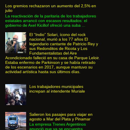
Los gremios rechazaron un aumento del 2,5% en
julio
La reactivación de la paritaria de los trabajadores
estatales arrancó con escasos resultados: el
gobierno de Axel Kicillof ofreció una suba ...
El “Indio” Solari, ícono del rock
nacional, murió a los 77 años El
legendario cantante de Patricio Rey y
sus Redonditos de Ricota y Los
Fundamentalistas del Aire
Acondicionado falleció en su casa de Parque Leloir.
Estaba enfermo de Parkinson y se había retirado
de los escenarios en 2017, aunque mantuvo su
actividad artística hasta sus últimos días.
Los trabajadores municipales
increpan al intendente Muriale
Salieron los pasajes para viajar en
agosto a Mar del Plata y Pinamar
La empresa Trenes Argentinos
anunció que ya se encuentra