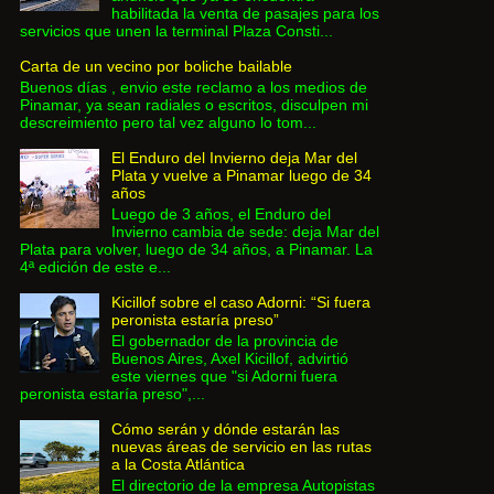
habilitada la venta de pasajes para los
servicios que unen la terminal Plaza Consti...
Carta de un vecino por boliche bailable
Buenos días , envio este reclamo a los medios de
Pinamar, ya sean radiales o escritos, disculpen mi
descreimiento pero tal vez alguno lo tom...
El Enduro del Invierno deja Mar del
Plata y vuelve a Pinamar luego de 34
años
Luego de 3 años, el Enduro del
Invierno cambia de sede: deja Mar del
Plata para volver, luego de 34 años, a Pinamar. La
4ª edición de este e...
Kicillof sobre el caso Adorni: “Si fuera
peronista estaría preso”
El gobernador de la provincia de
Buenos Aires, Axel Kicillof, advirtió
este viernes que "si Adorni fuera
peronista estaría preso",...
Cómo serán y dónde estarán las
nuevas áreas de servicio en las rutas
a la Costa Atlántica
El directorio de la empresa Autopistas