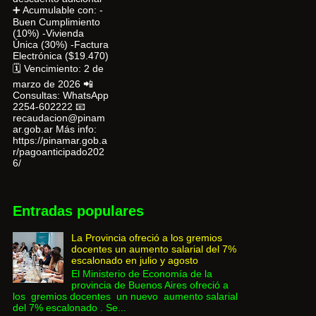
➕ Acumulable con: -
Buen Cumplimiento
(10%) -Vivienda
Única (30%) -Factura
Electrónica ($19.470)
🗓 Vencimiento: 2 de
marzo de 2026 📲
Consultas: WhatsApp
2254-602222 📧
recaudacion@pinam
ar.gob.ar Más info:
https://pinamar.gob.a
r/pagoanticipado202
6/
Entradas populares
La Provincia ofreció a los gremios
docentes un aumento salarial del 7%
escalonado en julio y agosto
El Ministerio de Economía de la
provincia de Buenos Aires ofreció a
los gremios docentes un nuevo aumento salarial
del 7% escalonado . Se...