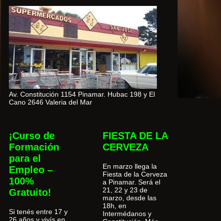
Av. Constitución 1154 Pinamar. Hubac 198 y El
Cano 2646 Valeria del Mar
¡Curso de
FIESTA DE LA
Formación
CERVEZA
para el
En marzo llega la
Empleo –
Fiesta de la Cerveza
100%
a Pinamar. Será el
21, 22 y 23 de
Gratuito!
marzo, desde las
18h, en
Si tenés entre 17 y
Intermédanos y
26 años y vivís en