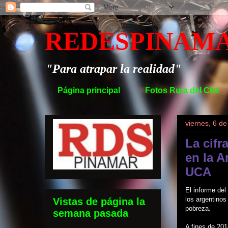
REDESPINAM
"Para atrapar la realidad"
Página principal
Fotos Ruta del Che
viernes, 6 d
La cifr
en la A
UCA
El informe del
los argentinos
Vistas de página la
pobreza.
semana pasada
A fines de 201