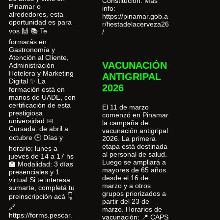
Constitución. Más
Pinamar o
info:
alrededores, esta
https://pinamar.gob.a
oportunidad es para
r/fiestadelacerveza26
vos 🙌 📚 Te
/
formarás en:
Gastronomía y
Atención al Cliente,
VACUNACIÓN
Administración
Hotelera y Marketing
ANTIGRIPAL
Digital ✨ La
2026
formación está en
manos de UADE, con
certificación de esta
El 11 de marzo
prestigiosa
comenzó en Pinamar
universidad 📅
la campaña de
Cursada: de abril a
vacunación antigripal
octubre 🕒 Días y
2026. La primera
etapa está destinada
horario: lunes a
al personal de salud.
jueves de 14 a 17 hs
Luego se ampliará a
🏫 Modalidad: 3 días
mayores de 65 años
presenciales y 1
desde el 16 de
virtual Si te interesa
marzo y a otros
sumarte, completá tu
grupos priorizados a
preinscripción acá 👇
partir del 23 de
🔗
marzo. Horarios de
https://forms.pescar.
vacunación: 📍 CAPS