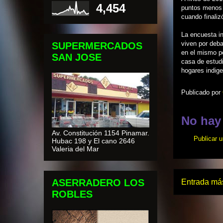
4,454
puntos menos 
cuando finaliz
La encuesta i
viven por deba
SUPERMERCADOS
en el mismo pe
SAN JOSE
casa de estudi
hogares indige
Publicado por
No hay
Av. Constitución 1154 Pinamar.
Publicar 
Hubac 198 y El cano 2646
Valeria del Mar
ASERRADERO LOS
Entrada más
ROBLES