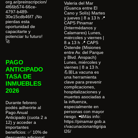
org.ar/preinscripcion/
Valeria del Mar
4f66b574-66ce-
(Guanca entre El
4797-b489-
Cano y Solís) Martes
30e15cdb46f7 ¡No
y jueves | 8 a 13 h 📍
pierdas esta
CAPS Pinamar
oportunidad de
(Intermédanos y
capacitarte y
Calamares) Lunes,
potenciar tu futuro!
miércoles y viernes |
🚀
8 a 13 h 📍 CAPS
Ostende (Misiones
entre Av. del Parque
y Blvd. Anspach)
PAGO
Lunes, miércoles y
viernes | 8 a 13 h.
ANTICIPADO
💪🏼La vacuna es
TASA DE
una herramienta
clave para prevenir
INMUEBLES
complicaciones,
2026
hospitalizaciones y
muertes asociadas a
la influenza,
Durante febrero
especialmente en
podés adherirte al
personas con mayor
Pago Anual
riesgo. 📲Más info:
Anticipado (cuota 2 a
https://pinamar.gob.a
12) y acceder a
r/vacunacionantigripa
importantes
l26/
beneficios: ✅ 10% de
descuento adicional