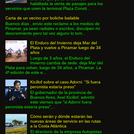
habilitada la venta de pasajes para los
servicios que unen la terminal Plaza Consti...
Carta de un vecino por boliche bailable
Buenos días , envio este reclamo a los medios de
Pinamar, ya sean radiales o escritos, disculpen mi
descreimiento pero tal vez alguno lo tom...
El Enduro del Invierno deja Mar del
Plata y vuelve a Pinamar luego de 34
años
Luego de 3 años, el Enduro del
Invierno cambia de sede: deja Mar del
Plata para volver, luego de 34 años, a Pinamar. La
4ª edición de este e...
Kicillof sobre el caso Adorni: “Si fuera
peronista estaría preso”
El gobernador de la provincia de
Buenos Aires, Axel Kicillof, advirtió
este viernes que "si Adorni fuera
peronista estaría preso",...
Cómo serán y dónde estarán las
nuevas áreas de servicio en las rutas
a la Costa Atlántica
El directorio de la empresa Autopistas