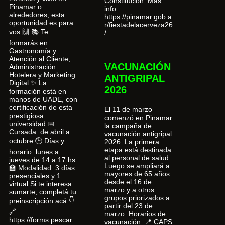
Constitución. Más
Pinamar o
info:
alrededores, esta
https://pinamar.gob.a
oportunidad es para
r/fiestadelacerveza26
vos 🙌 📚 Te
/
formarás en:
Gastronomía y
Atención al Cliente,
VACUNACIÓN
Administración
Hotelera y Marketing
ANTIGRIPAL
Digital ✨ La
2026
formación está en
manos de UADE, con
certificación de esta
El 11 de marzo
prestigiosa
comenzó en Pinamar
universidad 📅
la campaña de
Cursada: de abril a
vacunación antigripal
octubre 🕒 Días y
2026. La primera
etapa está destinada
horario: lunes a
al personal de salud.
jueves de 14 a 17 hs
Luego se ampliará a
🏫 Modalidad: 3 días
mayores de 65 años
presenciales y 1
desde el 16 de
virtual Si te interesa
marzo y a otros
sumarte, completá tu
grupos priorizados a
preinscripción acá 👇
partir del 23 de
🔗
marzo. Horarios de
https://forms.pescar.
vacunación: 📍 CAPS