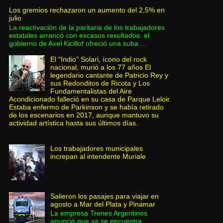
Los gremios rechazaron un aumento del 2,5% en
julio
La reactivación de la paritaria de los trabajadores
estatales arrancó con escasos resultados: el
gobierno de Axel Kicillof ofreció una suba ...
El “Indio” Solari, ícono del rock
nacional, murió a los 77 años El
legendario cantante de Patricio Rey y
sus Redonditos de Ricota y Los
Fundamentalistas del Aire
Acondicionado falleció en su casa de Parque Leloir.
Estaba enfermo de Parkinson y se había retirado
de los escenarios en 2017, aunque mantuvo su
actividad artística hasta sus últimos días.
Los trabajadores municipales
increpan al intendente Muriale
Salieron los pasajes para viajar en
agosto a Mar del Plata y Pinamar
La empresa Trenes Argentinos
anunció que ya se encuentra