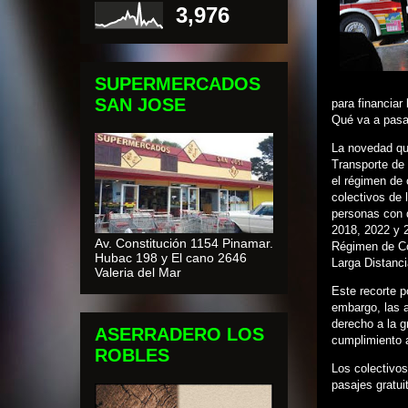
3,976
SUPERMERCADOS
SAN JOSE
para financiar
Qué va a pasa
La novedad que
Transporte de 
el régimen de
colectivos de 
personas con 
2018, 2022 y 2
Av. Constitución 1154 Pinamar.
Régimen de Co
Hubac 198 y El cano 2646
Larga Distanc
Valeria del Mar
Este recorte p
embargo, las a
derecho a la gr
ASERRADERO LOS
cumplimiento a
ROBLES
Los colectivos
pasajes gratui