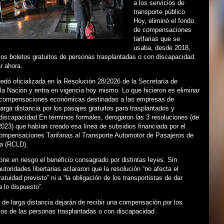
a los servicios de
transporte público.
Hoy, eliminó el fondo
de compensaciones
tarifarias que se
usaba, desde 2018,
 los boletos gratuitos de personas trasplantadas o con discapacidad.
r ahora.
dó oficializada en la Resolución 28/2026 de la Secretaría de
la Nación y entra en vigencia hoy mismo. Lo que hicieron es eliminar
 compensaciones económicas destinadas a las empresas de
larga distancia por los pasajes gratuitos para trasplantados y
discapacidad.En términos formales, derogaron las 3 resoluciones (de
023) que habían creado esa línea de subsidios financiada por el
mpensaciones Tarifarias al Transporte Automotor de Pasajeros de
ia (RCLD).
one en riesgo el beneficio consagrado por distintas leyes. Sin
utoridades libertarias aclararon que la resolución “no afecta el
atuidad previsto” ni a “la obligación de los transportistas de dar
 lo dispuesto”.
 de larga distancia dejarán de recibir una compensación por los
tos de las personas trasplantadas o con discapacidad.