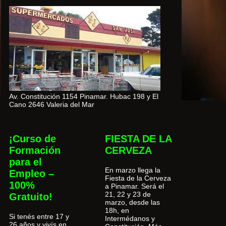
Av. Constitución 1154 Pinamar. Hubac 198 y El
Cano 2646 Valeria del Mar
¡Curso de
FIESTA DE LA
Formación
CERVEZA
para el
En marzo llega la
Empleo –
Fiesta de la Cerveza
100%
a Pinamar. Será el
21, 22 y 23 de
Gratuito!
marzo, desde las
18h, en
Si tenés entre 17 y
Intermédanos y
26 años y vivís en