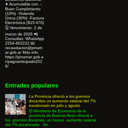
➕ Acumulable con: -
Buen Cumplimiento
(10%) -Vivienda
Única (30%) -Factura
Electrónica ($19.470)
🗓 Vencimiento: 2 de
marzo de 2026 📲
Consultas: WhatsApp
2254-602222 📧
recaudacion@pinam
ar.gob.ar Más info:
https://pinamar.gob.a
r/pagoanticipado202
6/
Entradas populares
La Provincia ofreció a los gremios
docentes un aumento salarial del 7%
escalonado en julio y agosto
El Ministerio de Economía de la
provincia de Buenos Aires ofreció a
los gremios docentes un nuevo aumento salarial
del 7% escalonado . Se...