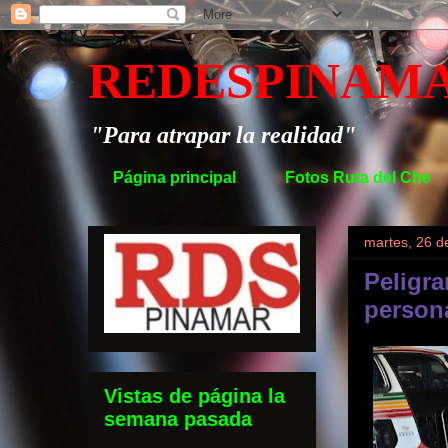
REDESPINAM
"Para atrapar la realidad"
Página principal
Fotos Ruta del Che
martes, 26 
Peligra
person
Vistas de página la
semana pasada