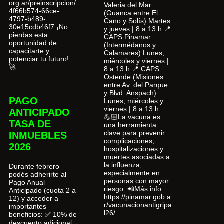
org.ar/preinscripcion/
Valeria del Mar
4f66b574-66ce-
(Guanca entre El
4797-b489-
Cano y Solís) Martes
30e15cdb46f7 ¡No
y jueves | 8 a 13 h 📍
pierdas esta
CAPS Pinamar
oportunidad de
(Intermédanos y
capacitarte y
Calamares) Lunes,
potenciar tu futuro!
miércoles y viernes |
🚀
8 a 13 h 📍 CAPS
Ostende (Misiones
entre Av. del Parque
y Blvd. Anspach)
PAGO
Lunes, miércoles y
viernes | 8 a 13 h.
ANTICIPADO
💪🏼La vacuna es
TASA DE
una herramienta
clave para prevenir
INMUEBLES
complicaciones,
2026
hospitalizaciones y
muertes asociadas a
la influenza,
Durante febrero
especialmente en
podés adherirte al
personas con mayor
Pago Anual
riesgo. 📲Más info:
Anticipado (cuota 2 a
https://pinamar.gob.a
12) y acceder a
r/vacunacionantigripa
importantes
l26/
beneficios: ✅ 10% de
descuento adicional