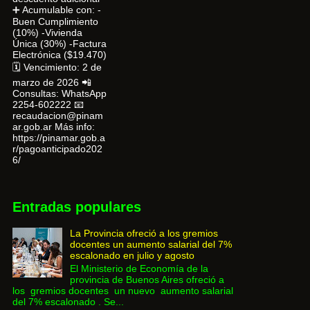
➕ Acumulable con: -
Buen Cumplimiento
(10%) -Vivienda
Única (30%) -Factura
Electrónica ($19.470)
🗓 Vencimiento: 2 de
marzo de 2026 📲
Consultas: WhatsApp
2254-602222 📧
recaudacion@pinam
ar.gob.ar Más info:
https://pinamar.gob.a
r/pagoanticipado202
6/
Entradas populares
La Provincia ofreció a los gremios
docentes un aumento salarial del 7%
escalonado en julio y agosto
El Ministerio de Economía de la
provincia de Buenos Aires ofreció a
los gremios docentes un nuevo aumento salarial
del 7% escalonado . Se...