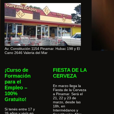
Av. Constitución 1154 Pinamar. Hubac 198 y El
Cano 2646 Valeria del Mar
¡Curso de
FIESTA DE LA
Formación
CERVEZA
para el
En marzo llega la
Empleo –
Fiesta de la Cerveza
100%
a Pinamar. Será el
21, 22 y 23 de
Gratuito!
marzo, desde las
18h, en
Si tenés entre 17 y
Intermédanos y
26 años y vivís en