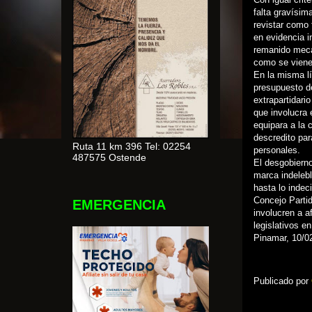
falta gravísim
revistar como 
en evidencia i
remanido meca
como se viene
En la misma lí
presupuesto de
extrapartidari
que involucra 
equipara a la c
descredito par
Ruta 11 km 396 Tel: 02254
personales.
487575 Ostende
El desgobierno
marca indelebl
hasta lo indec
Concejo Partid
EMERGENCIA
involucren a a
legislativos e
Pinamar, 10/0
Publicado por