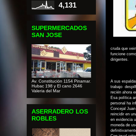
4,131
SUPERMERCADOS
SAN JOSE
cruda que vein
funcione como
dirigentes.
Av. Constitución 1154 Pinamar.
A sus espalda
Hubac 198 y El cano 2646
trabajo despil
Valeria del Mar
recién ahora 
Esa política a
personal ha in
Concejal Juan 
ASERRADERO LOS
reincidir en u
ROBLES
en evidencia 
moneda de uso 
definitivamen
Con igual crit