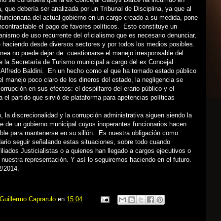
a, que debería ser analizada por un Tribunal de Disciplina, ya que al
funcionaria del actual gobierno en un cargo creado a su medida, pone
ncontrastable el pago de favores políticos. Esto constituye un
nismo de uso recurrente del oficialismo que es necesario denunciar,
 haciendo desde diversos sectores y por todos los medios posibles.
nea no puede dejar de cuestionarse el manejo irresponsable del
 la Secretaría de Turismo municipal a cargo del ex Concejal
o Alfredo Baldini. En un hecho como el que ha tomado estado público
el manejo poco claro de los dineros del estado, la negligencia se
orrupción en sus efectos: el despilfarro del erario público y el
a el partido que sirvió de plataforma para apetencias políticas
, la discrecionalidad y la corrupción administrativa siguen siendo la
e de un gobierno municipal cuyos inoperantes funcionarios hacen
ible para mantenerse en su sillón. Es nuestra obligación como
ario seguir señalando estas situaciones, sobre todo cuando
filiados Justicialistas o a quienes han llegado a cargos ejecutivos o
n nuestra representación. Y así lo seguiremos haciendo en el futuro.
2/2014.
Guillermo Caprarulo
en
15:04