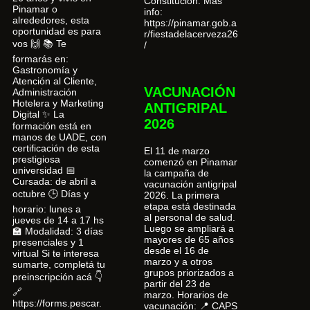
Constitución. Más
Pinamar o
info:
alrededores, esta
https://pinamar.gob.a
oportunidad es para
r/fiestadelacerveza26
vos 🙌 📚 Te
/
formarás en:
Gastronomía y
Atención al Cliente,
VACUNACIÓN
Administración
Hotelera y Marketing
ANTIGRIPAL
Digital ✨ La
2026
formación está en
manos de UADE, con
certificación de esta
El 11 de marzo
prestigiosa
comenzó en Pinamar
universidad 📅
la campaña de
Cursada: de abril a
vacunación antigripal
octubre 🕒 Días y
2026. La primera
etapa está destinada
horario: lunes a
al personal de salud.
jueves de 14 a 17 hs
Luego se ampliará a
🏫 Modalidad: 3 días
mayores de 65 años
presenciales y 1
desde el 16 de
virtual Si te interesa
marzo y a otros
sumarte, completá tu
grupos priorizados a
preinscripción acá 👇
partir del 23 de
🔗
marzo. Horarios de
https://forms.pescar.
vacunación: 📍 CAPS