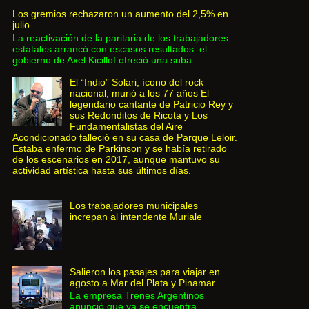
Los gremios rechazaron un aumento del 2,5% en
julio
La reactivación de la paritaria de los trabajadores
estatales arrancó con escasos resultados: el
gobierno de Axel Kicillof ofreció una suba ...
El “Indio” Solari, ícono del rock
nacional, murió a los 77 años El
legendario cantante de Patricio Rey y
sus Redonditos de Ricota y Los
Fundamentalistas del Aire
Acondicionado falleció en su casa de Parque Leloir.
Estaba enfermo de Parkinson y se había retirado
de los escenarios en 2017, aunque mantuvo su
actividad artística hasta sus últimos días.
Los trabajadores municipales
increpan al intendente Muriale
Salieron los pasajes para viajar en
agosto a Mar del Plata y Pinamar
La empresa Trenes Argentinos
anunció que ya se encuentra