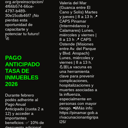
org.ar/preinscripcion/
Valeria del Mar
4f66b574-66ce-
(Guanca entre El
4797-b489-
Cano y Solís) Martes
30e15cdb46f7 ¡No
y jueves | 8 a 13 h 📍
pierdas esta
CAPS Pinamar
oportunidad de
(Intermédanos y
capacitarte y
Calamares) Lunes,
potenciar tu futuro!
miércoles y viernes |
🚀
8 a 13 h 📍 CAPS
Ostende (Misiones
entre Av. del Parque
y Blvd. Anspach)
PAGO
Lunes, miércoles y
viernes | 8 a 13 h.
ANTICIPADO
💪🏼La vacuna es
TASA DE
una herramienta
clave para prevenir
INMUEBLES
complicaciones,
2026
hospitalizaciones y
muertes asociadas a
la influenza,
Durante febrero
especialmente en
podés adherirte al
personas con mayor
Pago Anual
riesgo. 📲Más info:
Anticipado (cuota 2 a
https://pinamar.gob.a
12) y acceder a
r/vacunacionantigripa
importantes
l26/
beneficios: ✅ 10% de
descuento adicional