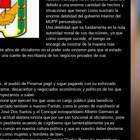
debido a una enorme cantidad de hechos y
situaciones que tienen como sustrato la
enorme debilidad del gobierno interino del
MUPP personalista.
Una debilidad que se fundamenta en la nula
autoridad moral de sus decisiones, ya que
como siempre sucede, el tiempo se
encargó de mostrar de la manera más
te años de oficialismo en el poder solo sirvieron para que el estado
 una suerte de escribanía de los negocios privados de sus
s, el pueblo de Pinamar pagó y sigue pagando con su esforzado
farros, desaciertos y negociados económicos y políticos de los que
empezamos a saber.
moral que ejercen los que usan un cargo público para beneficio
fectado también a nuestro Partido, como lo ponen de manifiesto el
José Dos Santos y el Concejal extrapartidario Alberto Germain al
na actitud abstencionista que por ser tan funcional al oficialismo, pone
un pestilente acuerdo de cogobierno que lamentablemente ya es
común en nuestra cultura política y que es nuestro deber desterrar
te como mujeres y hombres de bien.
erio se considera que la ex Concejal Gladys Barce ha incurrido en