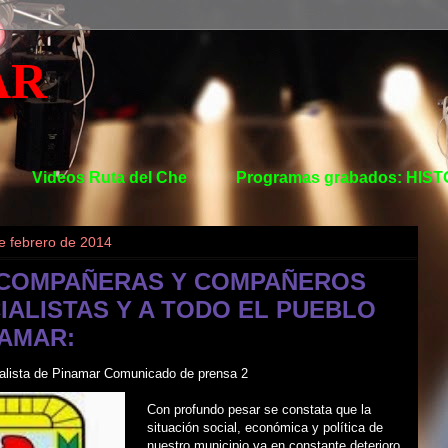
AR
Videos Ruta del Che
Programas grabados: HIS
de febrero de 2014
 COMPAÑERAS Y COMPAÑEROS
IALISTAS Y A TODO EL PUEBLO
NAMAR:
cialista de Pinamar Comunicado de prensa 2
Con profundo pesar se constata que la
situación social, económica y política de
nuestro municipio va en constante deterioro