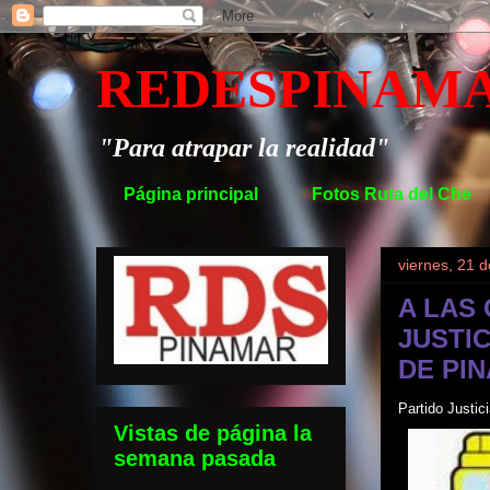
REDESPINAM
"Para atrapar la realidad"
Página principal
Fotos Ruta del Che
viernes, 21 
A LAS
JUSTIC
DE PI
Partido Justi
Vistas de página la
semana pasada