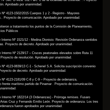
ón. Aprobado por unanimidad.
e Nº 4123-1502/2015 Cuerpos 1 y 2 - Registro - Mayores
s.. Proyecto de comunicación. Aprobado por unanimidad.
tieron a tratamiento los puntos de la Comisión de Planeamiento,
cios Públicos
 Interno Nº 1521/12 - Medina Dionisio. Revisión Ordenanza sentidos
tas. Proyecto de decreto. Aprobado por unanimidad.
e Interno Nº 2129/17 – Cruces peatonales elevados sobre Ruta 11
. Proyecto de resolución. Aprobado por unanimidad.
 Nº 4123-0839/13 C-1 - Schenel S.A. Solicita suscripción convenio
Proyecto de decreto. Aprobado por unanimidad.
e Nº 4123-2181/09 C-8 y C-9 – Proyecto de ordenanza,
o frente marítimo partido de Pinamar . Proyecto de comunicación.
unanimidad.
e Interno Nº 1822/14 (3 Ordenanzas) - Prórroga remises. Fusaro
 Arias Cruz y Fernando Emilio León. Proyecto de ordenanza. Los tres
ordenanza fueron aprobados por unanimidad.