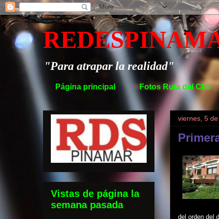
REDESPINAM
"Para atrapar la realidad"
Página principal
Fotos Ruta del Che
viernes, 5 d
Primer
Vistas de página la
semana pasada
del orden del d