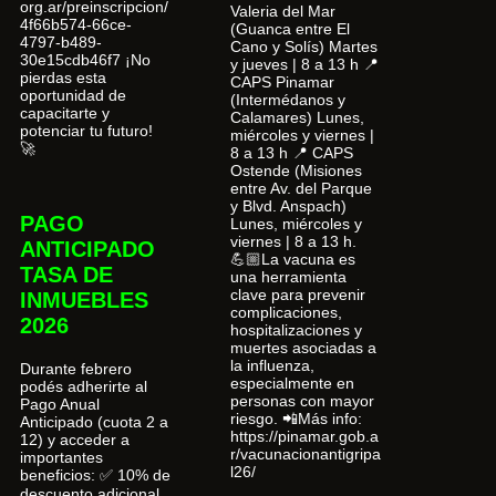
org.ar/preinscripcion/
Valeria del Mar
4f66b574-66ce-
(Guanca entre El
4797-b489-
Cano y Solís) Martes
30e15cdb46f7 ¡No
y jueves | 8 a 13 h 📍
pierdas esta
CAPS Pinamar
oportunidad de
(Intermédanos y
capacitarte y
Calamares) Lunes,
potenciar tu futuro!
miércoles y viernes |
🚀
8 a 13 h 📍 CAPS
Ostende (Misiones
entre Av. del Parque
y Blvd. Anspach)
PAGO
Lunes, miércoles y
viernes | 8 a 13 h.
ANTICIPADO
💪🏼La vacuna es
TASA DE
una herramienta
clave para prevenir
INMUEBLES
complicaciones,
2026
hospitalizaciones y
muertes asociadas a
la influenza,
Durante febrero
especialmente en
podés adherirte al
personas con mayor
Pago Anual
riesgo. 📲Más info:
Anticipado (cuota 2 a
https://pinamar.gob.a
12) y acceder a
r/vacunacionantigripa
importantes
l26/
beneficios: ✅ 10% de
descuento adicional