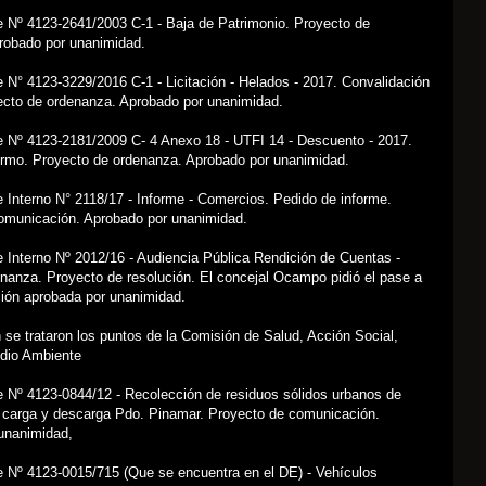
e Nº 4123-2641/2003 C-1 - Baja de Patrimonio. Proyecto de
robado por unanimidad.
 N° 4123-3229/2016 C-1 - Licitación - Helados - 2017. Convalidación
ecto de ordenanza. Aprobado por unanimidad.
e Nº 4123-2181/2009 C- 4 Anexo 18 - UTFI 14 - Descuento - 2017.
lermo. Proyecto de ordenanza. Aprobado por unanimidad.
 Interno N° 2118/17 - Informe - Comercios. Pedido de informe.
omunicación. Aprobado por unanimidad.
 Interno Nº 2012/16 - Audiencia Pública Rendición de Cuentas -
nanza. Proyecto de resolución. El concejal Ocampo pidió el pase a
ión aprobada por unanimidad.
 se trataron los puntos de la Comisión de Salud, Acción Social,
dio Ambiente
e Nº 4123-0844/12 - Recolección de residuos sólidos urbanos de
 carga y descarga Pdo. Pinamar. Proyecto de comunicación.
unanimidad,
e Nº 4123-0015/715 (Que se encuentra en el DE) - Vehículos