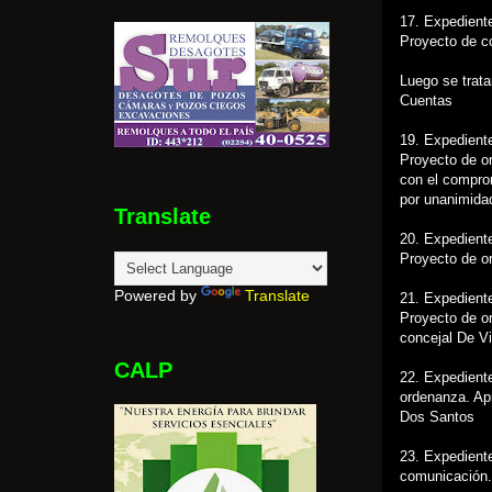
17. Expedient
Proyecto de c
Luego se trat
Cuentas
19. Expedient
Proyecto de o
con el comprom
por unanimida
Translate
20. Expedient
Proyecto de o
Powered by
Translate
21. Expediente
Proyecto de o
concejal De Vi
CALP
22. Expedient
ordenanza. Ap
Dos Santos
23. Expediente
comunicación.