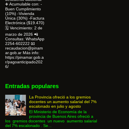
➕ Acumulable con: -
Buen Cumplimiento
(10%) -Vivienda
Única (30%) -Factura
Electrónica ($19.470)
🗓 Vencimiento: 2 de
marzo de 2026 📲
Consultas: WhatsApp
2254-602222 📧
recaudacion@pinam
ar.gob.ar Más info:
https://pinamar.gob.a
r/pagoanticipado202
6/
Entradas populares
La Provincia ofreció a los gremios
docentes un aumento salarial del 7%
escalonado en julio y agosto
El Ministerio de Economía de la
provincia de Buenos Aires ofreció a
los gremios docentes un nuevo aumento salarial
del 7% escalonado . Se...