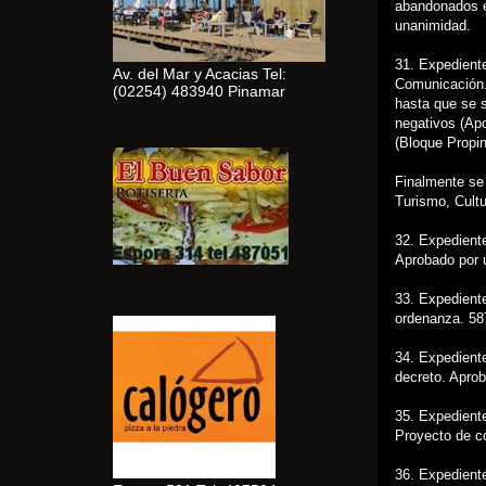
abandonados e
unanimidad.
31. Expediente
Av. del Mar y Acacias Tel:
Comunicación.
(02254) 483940 Pinamar
hasta que se 
negativos (Apo
(Bloque Propi
Finalmente se
Turismo, Cult
32. Expedient
Aprobado por 
33. Expediente
ordenanza. 58
34. Expedient
decreto. Apro
35. Expediente
Proyecto de c
36. Expedient