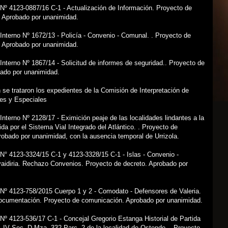
Nº 4123-0887/16 C-1 - Actualización de Información. Proyecto de
 Aprobado por unanimidad.
Interno Nº 1672/13 - Policía - Convenio - Comunal. . Proyecto de
 Aprobado por unanimidad.
Interno Nº 1867/14 - Solicitud de informes de seguridad.. Proyecto de
bado por unanimidad.
 se trataron los expedientes de la Comisión de Interpretación de
es y Especiales
Interno Nº 2128/17 - Eximición peaje de las localidades lindantes a la
da por el Sistema Vial Integrado del Atlántico. . Proyecto de
robado por unanimidad, con la ausencia temporal de Urrizola.
N° 4123-3324/15 C-1 y 4123-3328/15 C-1 - Islas - Convenio -
aidiria. Rechazo Convenios. Proyecto de decreto. Aprobado por
 Nº 4123-758/2015 Cuerpo 1 y 2 - Comodato - Defensores de Valeria.
Documentación. Proyecto de comunicación. Aprobado por unanimidad.
Nº 4123-536/17 C-1 - Concejal Gregorio Estanga Historial de Partida
. IV Sec. D Mza. 332 Parc. 2 de la localidad de Ostende. . Proyecto