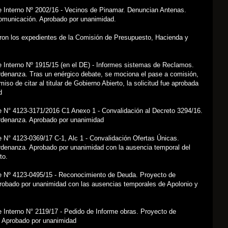
e Interno Nº 2002/16 - Vecinos de Pinamar. Denuncian Antenas.
omunicación. Aprobado por unanimidad.
aron los expedientes de la Comisión de Presupuesto, Hacienda y
e Interno Nº 1915/15 (en el DE) - Informes sistemas de Reclamos.
rdenanza. Tras un enérgico debate, se mociona el pase a comisión,
iso de citar al titular de Gobierno Abierto, la solicitud fue aprobada
d
e N° 4123-3171/2016 C1 Anexo 1 - Convalidación al Decreto 3294/16.
rdenanza. Aprobado por unanimidad
 N° 4123-0369/17 C-1, Alc 1 - Convalidación Ofertas Únicas.
rdenanza. Aprobado por unanimidad con la ausencia temporal del
to.
e Nº 4123-0495/15 - Reconocimiento de Deuda. Proyecto de
robado por unanimidad con las ausencias temporales de Apolonio y
 Interno N° 2119/17 - Pedido de Informe obras. Proyecto de
 Aprobado por unanimidad