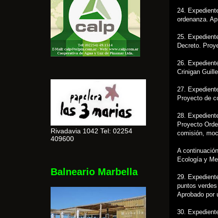
24. Expedient
ordenanza. Ap
25. Expediente
Decreto. Proy
26. Expedient
Crinigan Guil
27. Expediente
Proyecto de c
28. Expediente
Proyecto Orde
Rivadavia 1042 Tel: 02254
comisión, moc
409600
A continuación
Ecología y Me
Balneario Marbella
29. Expedient
puntos verdes
Aprobado por 
30. Expedient