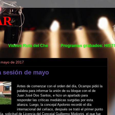
AR
Videos Ruta del Che
Programas grabados: HIS
e mayo de 2017
a sesión de mayo
Antes de comenzar con el orden del día, Ocampo pidió la
palabra para informar la unión de su bloque con el de
Juan José Dos Santos, e hizo un apartado para
responder las críticas mediáticas surgidas por esta
alianza. Luego, la concejal Apolonio recordó el día
internacional del celíaco, después se trató el primer punto
ía, solicitud de Licencia del Concejal Guillermo Migliorini, el que fue