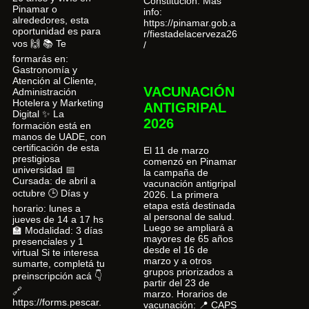
Constitución. Más
Pinamar o
info:
alrededores, esta
https://pinamar.gob.a
oportunidad es para
r/fiestadelacerveza26
vos 🙌 📚 Te
/
formarás en:
Gastronomía y
Atención al Cliente,
VACUNACIÓN
Administración
Hotelera y Marketing
ANTIGRIPAL
Digital ✨ La
2026
formación está en
manos de UADE, con
certificación de esta
El 11 de marzo
prestigiosa
comenzó en Pinamar
universidad 📅
la campaña de
Cursada: de abril a
vacunación antigripal
octubre 🕒 Días y
2026. La primera
etapa está destinada
horario: lunes a
al personal de salud.
jueves de 14 a 17 hs
Luego se ampliará a
🏫 Modalidad: 3 días
mayores de 65 años
presenciales y 1
desde el 16 de
virtual Si te interesa
marzo y a otros
sumarte, completá tu
grupos priorizados a
preinscripción acá 👇
partir del 23 de
🔗
marzo. Horarios de
https://forms.pescar.
vacunación: 📍 CAPS