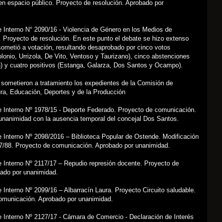
n espacio público. Proyecto de resolución. Aprobado por
 Interno N° 2090/16 - Violencia de Género en los Medios de
 Proyecto de resolución. En este punto el debate se hizo extenso
sometió a votación, resultando desaprobado por cinco votos
lonio, Urrizola, De Vito, Ventoso y Taurizano), cinco abstenciones
n) y cuatro positivos (Estanga, Galarza, Dos Santos y Ocampo).
 sometieron a tratamiento los expedientes de la Comisión de
ura, Educación, Deportes y de la Producción
e Interno Nº 1978/15 - Deporte Federado. Proyecto de comunicación.
unanimidad con la ausencia temporal del concejal Dos Santos.
 Interno Nº 2098/2016 – Biblioteca Popular de Ostende. Modificación
7/88. Proyecto de comunicación. Aprobado por unanimidad.
e Interno Nº 2117/17 – Repudio represión docente. Proyecto de
bado por unanimidad.
 Interno Nº 2099/16 – Albarracín Laura. Proyecto Circuito saludable.
omunicación. Aprobado por unanimidad.
e Interno Nº 2127/17 - Cámara de Comercio - Declaración de Interés