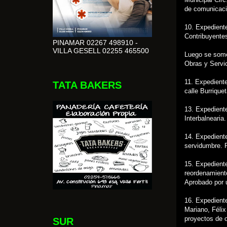
de comunicaci
10. Expedient
Contribuyente
PINAMAR 02267 498910 -
VILLA GESELL 02255 465500
Luego se some
Obras y Servi
11. Expediente
TATA BAKERS
calle Burrique
13. Expedient
Interbalnearia
14. Expediente
servidumbre. 
15. Expedient
reordenamient
Aprobado por 
16. Expedient
Mariano, Félix
proyectos de 
SUR