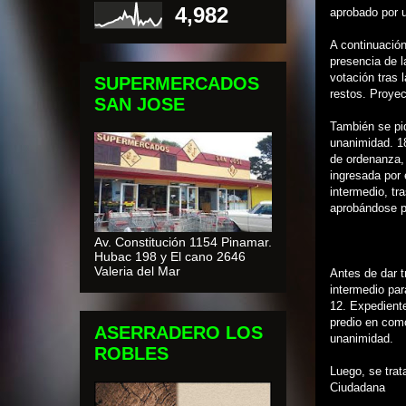
4,982
aprobado por 
A continuación
presencia de l
votación tras 
SUPERMERCADOS
restos. Proye
SAN JOSE
También se pid
unanimidad. 1
de ordenanza, 
ingresada por 
intermedio, tr
aprobándose po
Av. Constitución 1154 Pinamar.
Hubac 198 y El cano 2646
Valeria del Mar
Antes de dar t
intermedio para
12. Expediente
predio en com
ASERRADERO LOS
unanimidad.
ROBLES
Luego, se trat
Ciudadana