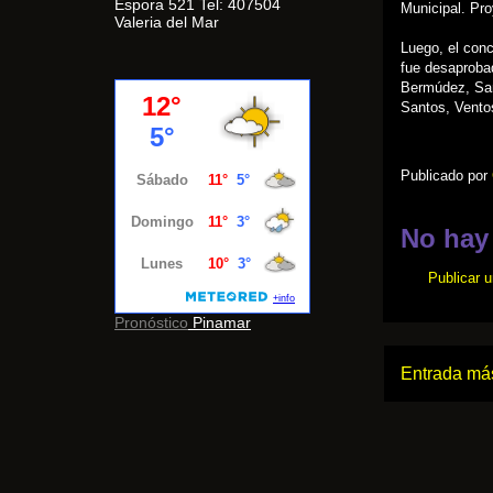
Espora 521 Tel: 407504
Municipal. Pr
Valeria del Mar
Luego, el conce
fue desaprobad
Bermúdez, Sant
Santos, Ventos
Publicado por
No hay
Publicar 
Pronóstico
Pinamar
Entrada más