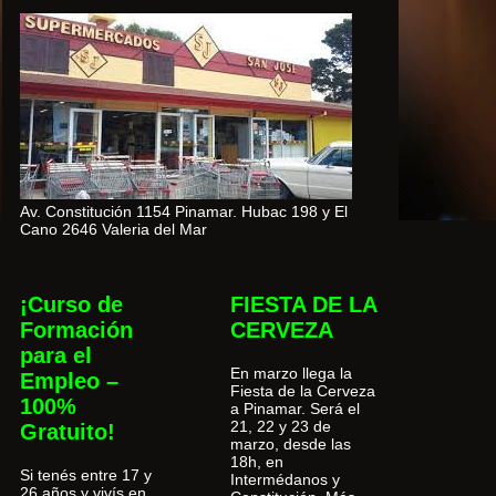
Av. Constitución 1154 Pinamar. Hubac 198 y El
Cano 2646 Valeria del Mar
¡Curso de
FIESTA DE LA
Formación
CERVEZA
para el
En marzo llega la
Empleo –
Fiesta de la Cerveza
100%
a Pinamar. Será el
21, 22 y 23 de
Gratuito!
marzo, desde las
18h, en
Si tenés entre 17 y
Intermédanos y
26 años y vivís en