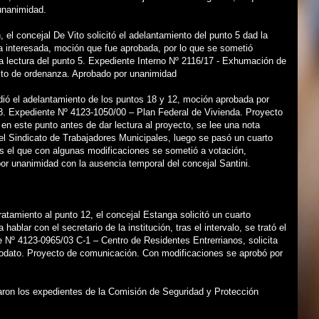
unanimidad.
, el concejal De Vito solicitó el adelantamiento del punto 5 dad la
a interesada, moción que fue aprobada, por lo que se sometió
la lectura del punto 5. Expediente Interno Nº 2116/17 - Exhumación de
cto de ordenanza. Aprobado por unanimidad
ió el adelantamiento de los puntos 18 y 12, moción aprobada por
8. Expediente Nº 4123-1050/00 – Plan Federal de Vivienda. Proyecto
en este punto antes de dar lectura al proyecto, se lee una nota
el Sindicato de Trabajadores Municipales, luego se pasó un cuarto
as el que con algunas modificaciones se sometió a votación,
r unanimidad con la ausencia temporal del concejal Santini.
ratamiento al punto 12, el concejal Estanga solicitó un cuarto
 hablar con el secretario de la institución, tras el intervalo, se trató el
 Nº 4123-0965/03 C-1 – Centro de Residentes Entrerrianos, solicita
odato. Proyecto de comunicación. Con modificaciones se aprobó por
aron los expedientes de la Comisión de Seguridad y Protección