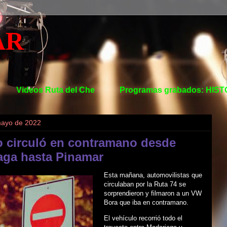
AR
Videos Ruta del Che
Programas grabados: HIS
mayo de 2022
o circuló en contramano desde
aga hasta Pinamar
Esta mañana, automovilistas que
circulaban por la Ruta 74 se
sorprendieron y filmaron a un VW
Bora que iba en contramano.
El vehículo recorrió todo el