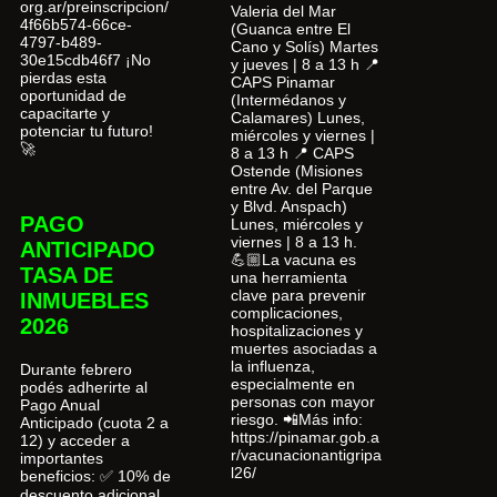
org.ar/preinscripcion/
Valeria del Mar
4f66b574-66ce-
(Guanca entre El
4797-b489-
Cano y Solís) Martes
30e15cdb46f7 ¡No
y jueves | 8 a 13 h 📍
pierdas esta
CAPS Pinamar
oportunidad de
(Intermédanos y
capacitarte y
Calamares) Lunes,
potenciar tu futuro!
miércoles y viernes |
🚀
8 a 13 h 📍 CAPS
Ostende (Misiones
entre Av. del Parque
y Blvd. Anspach)
PAGO
Lunes, miércoles y
viernes | 8 a 13 h.
ANTICIPADO
💪🏼La vacuna es
TASA DE
una herramienta
clave para prevenir
INMUEBLES
complicaciones,
2026
hospitalizaciones y
muertes asociadas a
la influenza,
Durante febrero
especialmente en
podés adherirte al
personas con mayor
Pago Anual
riesgo. 📲Más info:
Anticipado (cuota 2 a
https://pinamar.gob.a
12) y acceder a
r/vacunacionantigripa
importantes
l26/
beneficios: ✅ 10% de
descuento adicional