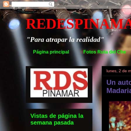
REDESPINAM
"Para atrapar la realidad"
Página principal
Fotos Ruta del Che
lunes, 2 de 
Un aut
Madari
Vistas de página la
semana pasada