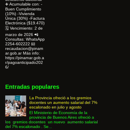
➕ Acumulable con: -
Buen Cumplimiento
(10%) -Vivienda
Única (30%) -Factura
Electrónica ($19.470)
🗓 Vencimiento: 2 de
marzo de 2026 📲
Consultas: WhatsApp
2254-602222 📧
recaudacion@pinam
ar.gob.ar Más info:
https://pinamar.gob.a
r/pagoanticipado202
6/
Entradas populares
La Provincia ofreció a los gremios
docentes un aumento salarial del 7%
escalonado en julio y agosto
El Ministerio de Economía de la
provincia de Buenos Aires ofreció a
los gremios docentes un nuevo aumento salarial
del 7% escalonado . Se...