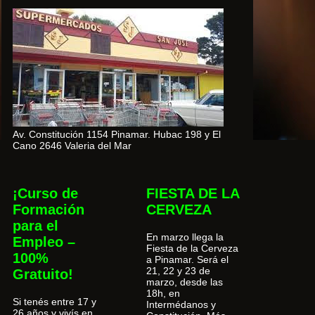
Av. Constitución 1154 Pinamar. Hubac 198 y El
Cano 2646 Valeria del Mar
¡Curso de
FIESTA DE LA
Formación
CERVEZA
para el
En marzo llega la
Empleo –
Fiesta de la Cerveza
100%
a Pinamar. Será el
21, 22 y 23 de
Gratuito!
marzo, desde las
18h, en
Si tenés entre 17 y
Intermédanos y
26 años y vivís en