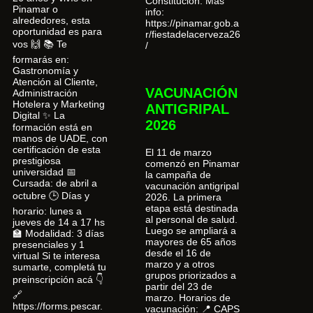
Constitución. Más
Pinamar o
info:
alrededores, esta
https://pinamar.gob.a
oportunidad es para
r/fiestadelacerveza26
vos 🙌 📚 Te
/
formarás en:
Gastronomía y
Atención al Cliente,
VACUNACIÓN
Administración
Hotelera y Marketing
ANTIGRIPAL
Digital ✨ La
2026
formación está en
manos de UADE, con
certificación de esta
El 11 de marzo
prestigiosa
comenzó en Pinamar
universidad 📅
la campaña de
Cursada: de abril a
vacunación antigripal
octubre 🕒 Días y
2026. La primera
etapa está destinada
horario: lunes a
al personal de salud.
jueves de 14 a 17 hs
Luego se ampliará a
🏫 Modalidad: 3 días
mayores de 65 años
presenciales y 1
desde el 16 de
virtual Si te interesa
marzo y a otros
sumarte, completá tu
grupos priorizados a
preinscripción acá 👇
partir del 23 de
🔗
marzo. Horarios de
https://forms.pescar.
vacunación: 📍 CAPS