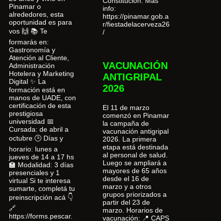
Constitución. Más
Pinamar o
info:
alrededores, esta
https://pinamar.gob.a
oportunidad es para
r/fiestadelacerveza26
vos 🙌 📚 Te
/
formarás en:
Gastronomía y
Atención al Cliente,
VACUNACIÓN
Administración
Hotelera y Marketing
ANTIGRIPAL
Digital ✨ La
2026
formación está en
manos de UADE, con
certificación de esta
El 11 de marzo
prestigiosa
comenzó en Pinamar
universidad 📅
la campaña de
Cursada: de abril a
vacunación antigripal
octubre 🕒 Días y
2026. La primera
etapa está destinada
horario: lunes a
al personal de salud.
jueves de 14 a 17 hs
Luego se ampliará a
🏫 Modalidad: 3 días
mayores de 65 años
presenciales y 1
desde el 16 de
virtual Si te interesa
marzo y a otros
sumarte, completá tu
grupos priorizados a
preinscripción acá 👇
partir del 23 de
🔗
marzo. Horarios de
https://forms.pescar.
vacunación: 📍 CAPS