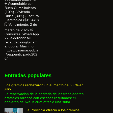
➕ Acumulable con: -
Buen Cumplimiento
(10%) -Vivienda
Única (30%) -Factura
Electrónica ($19.470)
🗓 Vencimiento: 2 de
marzo de 2026 📲
Consultas: WhatsApp
2254-602222 📧
recaudacion@pinam
ar.gob.ar Más info:
https://pinamar.gob.a
r/pagoanticipado202
6/
Entradas populares
Los gremios rechazaron un aumento del 2,5% en
julio
La reactivación de la paritaria de los trabajadores
estatales arrancó con escasos resultados: el
gobierno de Axel Kicillof ofreció una suba ...
La Provincia ofreció a los gremios