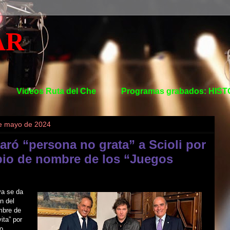
AR
Videos Ruta del Che
Programas grabados: HIS
de mayo de 2024
aró “persona no grata” a Scioli por
bio de nombre de los “Juegos
va se da
n del
mbre de
ita” por
o