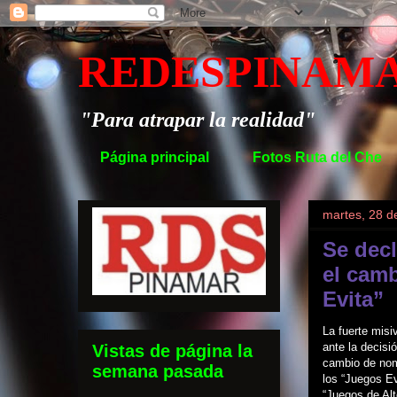
REDESPINAM
"Para atrapar la realidad"
Página principal
Fotos Ruta del Che
martes, 28 
Se decl
el cam
Evita”
La fuerte misi
ante la decisió
Vistas de página la
cambio de no
semana pasada
los “Juegos Ev
“Juegos de Alt