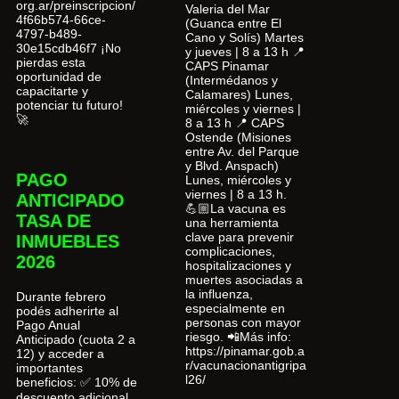
org.ar/preinscripcion/
Valeria del Mar
4f66b574-66ce-
(Guanca entre El
4797-b489-
Cano y Solís) Martes
30e15cdb46f7 ¡No
y jueves | 8 a 13 h 📍
pierdas esta
CAPS Pinamar
oportunidad de
(Intermédanos y
capacitarte y
Calamares) Lunes,
potenciar tu futuro!
miércoles y viernes |
🚀
8 a 13 h 📍 CAPS
Ostende (Misiones
entre Av. del Parque
y Blvd. Anspach)
PAGO
Lunes, miércoles y
viernes | 8 a 13 h.
ANTICIPADO
💪🏼La vacuna es
TASA DE
una herramienta
clave para prevenir
INMUEBLES
complicaciones,
2026
hospitalizaciones y
muertes asociadas a
la influenza,
Durante febrero
especialmente en
podés adherirte al
personas con mayor
Pago Anual
riesgo. 📲Más info:
Anticipado (cuota 2 a
https://pinamar.gob.a
12) y acceder a
r/vacunacionantigripa
importantes
l26/
beneficios: ✅ 10% de
descuento adicional