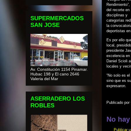
Rendimiento”
del recorte en
disciplinas y
SUPERMERCADOS
categorías re
SAN JOSE
la convocatori
deportistas e
Es por ello qu
local, presidid
presidente Jav
excelencia en 
Daniel Scioli 
locales y veci
Av. Constitución 1154 Pinamar.
Hubac 198 y El cano 2646
“No solo es e
Valeria del Mar
sino que es su
expresaron.
ASERRADERO LOS
Publicado por
ROBLES
No hay
Publicar 