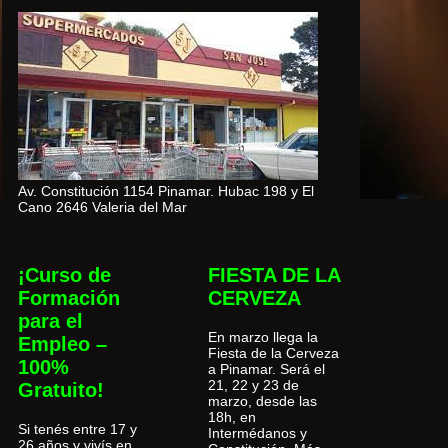
Av. Constitución 1154 Pinamar. Hubac 198 y El
Cano 2646 Valeria del Mar
¡Curso de
FIESTA DE LA
Formación
CERVEZA
para el
En marzo llega la
Empleo –
Fiesta de la Cerveza
100%
a Pinamar. Será el
21, 22 y 23 de
Gratuito!
marzo, desde las
18h, en
Si tenés entre 17 y
Intermédanos y
26 años y vivís en