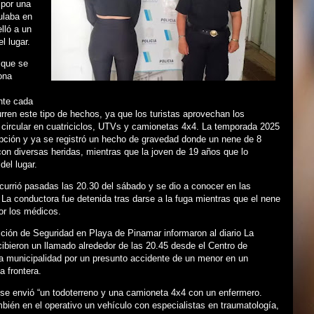
 por una
ulaba en
lló a un
l lugar.
 que se
ona
nte cada
ren este tipo de hechos, ya que los turistas aprovechan los
circular en cuatriciclos, UTVs y camionetas 4x4. La temporada 2025
epción y ya se registró un hecho de gravedad donde un nene de 8
on diversas heridas, mientras que la joven de 19 años que lo
del lugar.
currió pasadas las 20.30 del sábado y se dio a conocer en las
 La conductora fue detenida tras darse a la fuga mientras que el nene
or los médicos.
ción de Seguridad en Playa de Pinamar informaron al diario La
ibieron un llamado alrededor de las 20.45 desde el Centro de
a municipalidad por un presunto accidente de un menor en un
la frontera.
 se envió “un todoterreno y una camioneta 4x4 con un enfermero.
ién en el operativo un vehículo con especialistas en traumatología,