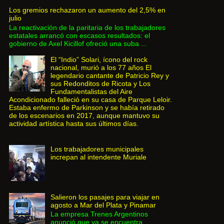
Los gremios rechazaron un aumento del 2,5% en
julio
La reactivación de la paritaria de los trabajadores
estatales arrancó con escasos resultados: el
gobierno de Axel Kicillof ofreció una suba ...
El “Indio” Solari, ícono del rock
nacional, murió a los 77 años El
legendario cantante de Patricio Rey y
sus Redonditos de Ricota y Los
Fundamentalistas del Aire
Acondicionado falleció en su casa de Parque Leloir.
Estaba enfermo de Parkinson y se había retirado
de los escenarios en 2017, aunque mantuvo su
actividad artística hasta sus últimos días.
Los trabajadores municipales
increpan al intendente Muriale
Salieron los pasajes para viajar en
agosto a Mar del Plata y Pinamar
La empresa Trenes Argentinos
anunció que ya se encuentra