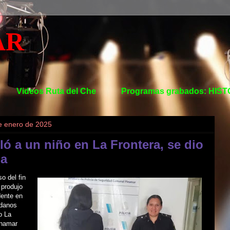
AR
Videos Ruta del Che
Programas grabados: HIS
e enero de 2025
ló a un niño en La Frontera, se dio
ga
o del fin
produjo
dente en
édanos
o La
inamar