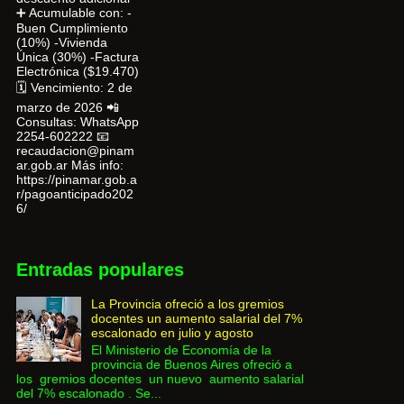
➕ Acumulable con: -
Buen Cumplimiento
(10%) -Vivienda
Única (30%) -Factura
Electrónica ($19.470)
🗓 Vencimiento: 2 de
marzo de 2026 📲
Consultas: WhatsApp
2254-602222 📧
recaudacion@pinam
ar.gob.ar Más info:
https://pinamar.gob.a
r/pagoanticipado202
6/
Entradas populares
La Provincia ofreció a los gremios
docentes un aumento salarial del 7%
escalonado en julio y agosto
El Ministerio de Economía de la
provincia de Buenos Aires ofreció a
los gremios docentes un nuevo aumento salarial
del 7% escalonado . Se...