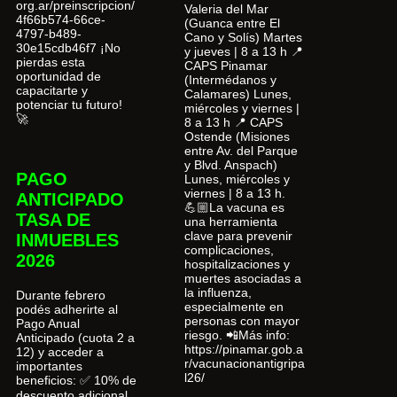
org.ar/preinscripcion/
Valeria del Mar
4f66b574-66ce-
(Guanca entre El
4797-b489-
Cano y Solís) Martes
30e15cdb46f7 ¡No
y jueves | 8 a 13 h 📍
pierdas esta
CAPS Pinamar
oportunidad de
(Intermédanos y
capacitarte y
Calamares) Lunes,
potenciar tu futuro!
miércoles y viernes |
🚀
8 a 13 h 📍 CAPS
Ostende (Misiones
entre Av. del Parque
y Blvd. Anspach)
PAGO
Lunes, miércoles y
viernes | 8 a 13 h.
ANTICIPADO
💪🏼La vacuna es
TASA DE
una herramienta
clave para prevenir
INMUEBLES
complicaciones,
2026
hospitalizaciones y
muertes asociadas a
la influenza,
Durante febrero
especialmente en
podés adherirte al
personas con mayor
Pago Anual
riesgo. 📲Más info:
Anticipado (cuota 2 a
https://pinamar.gob.a
12) y acceder a
r/vacunacionantigripa
importantes
l26/
beneficios: ✅ 10% de
descuento adicional