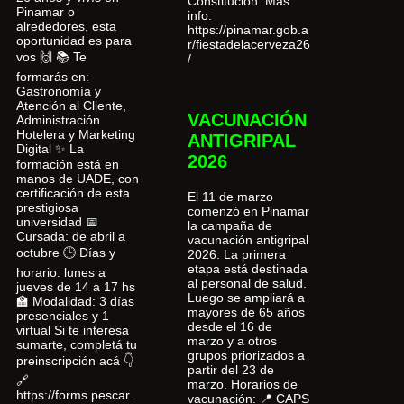
Constitución. Más
Pinamar o
info:
alrededores, esta
https://pinamar.gob.a
oportunidad es para
r/fiestadelacerveza26
vos 🙌 📚 Te
/
formarás en:
Gastronomía y
Atención al Cliente,
VACUNACIÓN
Administración
Hotelera y Marketing
ANTIGRIPAL
Digital ✨ La
2026
formación está en
manos de UADE, con
certificación de esta
El 11 de marzo
prestigiosa
comenzó en Pinamar
universidad 📅
la campaña de
Cursada: de abril a
vacunación antigripal
octubre 🕒 Días y
2026. La primera
etapa está destinada
horario: lunes a
al personal de salud.
jueves de 14 a 17 hs
Luego se ampliará a
🏫 Modalidad: 3 días
mayores de 65 años
presenciales y 1
desde el 16 de
virtual Si te interesa
marzo y a otros
sumarte, completá tu
grupos priorizados a
preinscripción acá 👇
partir del 23 de
🔗
marzo. Horarios de
https://forms.pescar.
vacunación: 📍 CAPS