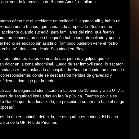
 gobierno de la provincia de Buenos Aires”, detallaron.
tataron cómo fue el accidente en realidad: “Llegamos allí y había un
oximadamente 8 años, que había sido atropellado. Nosotros no
 accidente cuando sucedió, pero familiares del niño, que fueron
amaron denunciaron que el pequeño había sido atropellado y que la
el hecho se escapó sin asistirlo. Tampoco pudieron verle el rostro
a cubierto”, detallaron desde Seguridad en Playa.
ó traumatismos varios en una de sus piernas y golpes que le
n dolor en la zona abdominal. Luego de ser inmovilizado, lo sacaron
 médanos y fue trasladado al hospital de Pinamar donde fue sometido
s correspondientes donde se descartaron heridas de gravedad y
 médica el domingo por la tarde.
fuerzas de seguridad identificaron a la joven de 19 años y a su UTV a
ras de seguridad instaladas en la vía pública. Fuentes policiales
La Nación que, tras localizarla, se procedió a su arresto bajo el cargo
ulposas”.
es, la mujer continúa detenida, se aseguró a este diario. El hecho
órbita de la UFI N°5 de Pinamar.