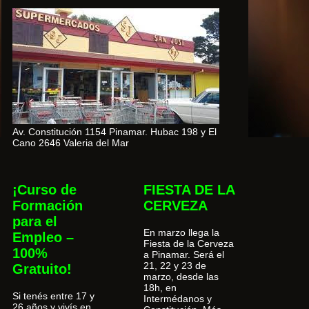
Av. Constitución 1154 Pinamar. Hubac 198 y El
Cano 2646 Valeria del Mar
¡Curso de
FIESTA DE LA
Formación
CERVEZA
para el
En marzo llega la
Empleo –
Fiesta de la Cerveza
100%
a Pinamar. Será el
21, 22 y 23 de
Gratuito!
marzo, desde las
18h, en
Si tenés entre 17 y
Intermédanos y
26 años y vivís en