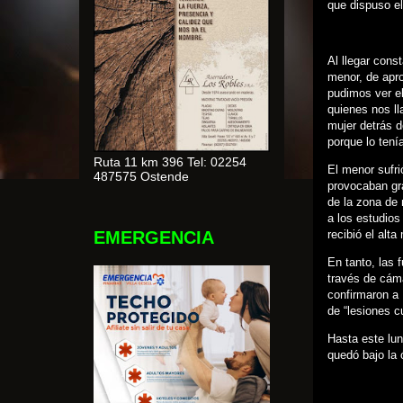
que dispuso el
Al llegar cons
menor, de apr
pudimos ver el
quienes nos ll
mujer detrás d
porque lo tení
Ruta 11 km 396 Tel: 02254
El menor sufri
487575 Ostende
provocaban gra
de la zona de
a los estudio
EMERGENCIA
recibió el alta
En tanto, las 
través de cáma
confirmaron a 
de “lesiones c
Hasta este lun
quedó bajo la 