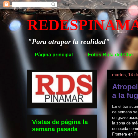
REDESPINAM
"Para atrapar la realidad"
Página principal
Fotos Ruta del Che
martes, 14 d
Atropel
a la fu
En el transcurs
de semana se 
un grave acci
Vistas de página la
la zona de m
semana pasada
conocida com
Frontera en P