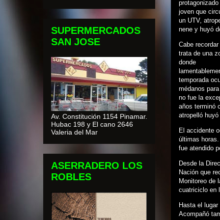
protagonizado
joven que circ
un UTV, atrope
SUPERMERCADOS
nene y huyó de
SAN JOSE
Cabe recordar
trata de una z
donde
lamentableme
temporada ocur
médanos para 
no fue la exc
años terminó c
atropelló huyó 
Av. Constitución 1154 Pinamar.
Hubac 198 y El cano 2646
El accidente o
Valeria del Mar
últimas horas.
fue atendido p
Desde la Direc
ASERRADERO LOS
Nación que rec
ROBLES
Monitoreo de l
cuatriciclo en 
Hasta el lugar
Acompañó tamb