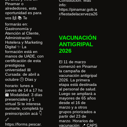
Constitución. Más
Pinamar o
info:
alrededores, esta
https://pinamar.gob.a
oportunidad es para
r/fiestadelacerveza26
vos 🙌 📚 Te
/
formarás en:
Gastronomía y
Atención al Cliente,
VACUNACIÓN
Administración
Hotelera y Marketing
ANTIGRIPAL
Digital ✨ La
2026
formación está en
manos de UADE, con
certificación de esta
El 11 de marzo
prestigiosa
comenzó en Pinamar
universidad 📅
la campaña de
Cursada: de abril a
vacunación antigripal
octubre 🕒 Días y
2026. La primera
etapa está destinada
horario: lunes a
al personal de salud.
jueves de 14 a 17 hs
Luego se ampliará a
🏫 Modalidad: 3 días
mayores de 65 años
presenciales y 1
desde el 16 de
virtual Si te interesa
marzo y a otros
sumarte, completá tu
grupos priorizados a
preinscripción acá 👇
partir del 23 de
🔗
marzo. Horarios de
https://forms.pescar.
vacunación: 📍 CAPS