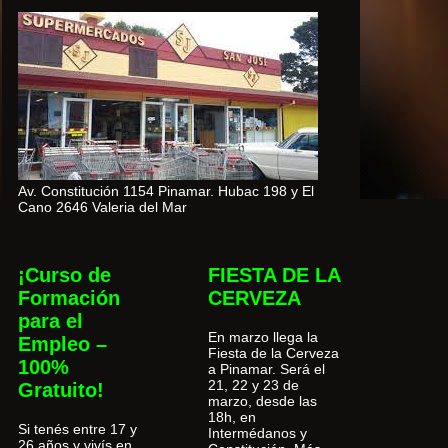
Av. Constitución 1154 Pinamar. Hubac 198 y El
Cano 2646 Valeria del Mar
¡Curso de
FIESTA DE LA
Formación
CERVEZA
para el
En marzo llega la
Empleo –
Fiesta de la Cerveza
100%
a Pinamar. Será el
21, 22 y 23 de
Gratuito!
marzo, desde las
18h, en
Si tenés entre 17 y
Intermédanos y
26 años y vivís en