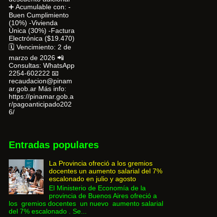
➕ Acumulable con: -
Buen Cumplimiento
(10%) -Vivienda
Única (30%) -Factura
Electrónica ($19.470)
🗓 Vencimiento: 2 de
marzo de 2026 📲
Consultas: WhatsApp
2254-602222 📧
recaudacion@pinam
ar.gob.ar Más info:
https://pinamar.gob.a
r/pagoanticipado202
6/
Entradas populares
La Provincia ofreció a los gremios
docentes un aumento salarial del 7%
escalonado en julio y agosto
El Ministerio de Economía de la
provincia de Buenos Aires ofreció a
los gremios docentes un nuevo aumento salarial
del 7% escalonado . Se...