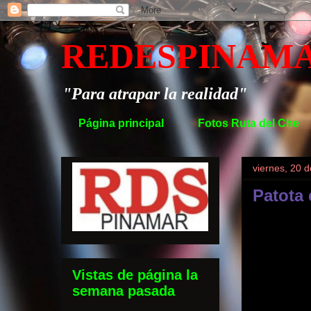
REDESPINAM
"Para atrapar la realidad"
Página principal
Fotos Ruta del Che
viernes, 20 
Patota 
Vistas de página la
semana pasada