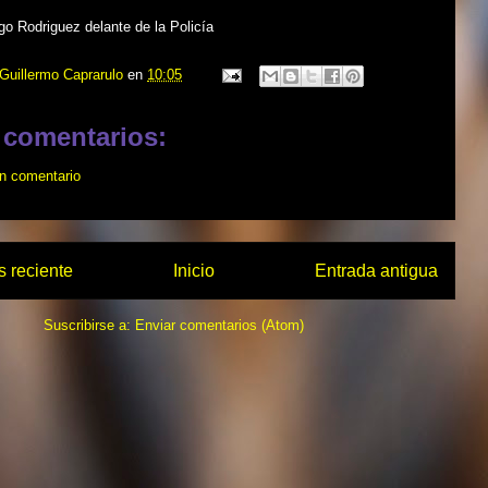
o Rodriguez delante de la Policía
Guillermo Caprarulo
en
10:05
 comentarios:
un comentario
 reciente
Inicio
Entrada antigua
Suscribirse a:
Enviar comentarios (Atom)