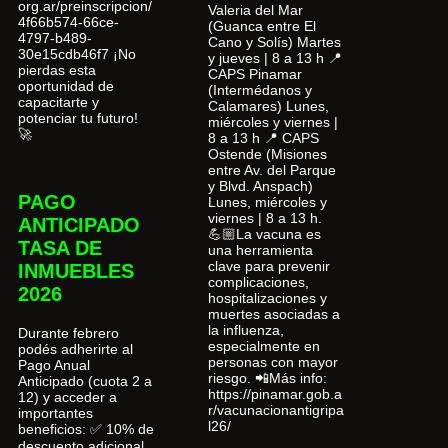
org.ar/preinscripcion/
Valeria del Mar
4f66b574-66ce-
(Guanca entre El
4797-b489-
Cano y Solís) Martes
30e15cdb46f7 ¡No
y jueves | 8 a 13 h 📍
pierdas esta
CAPS Pinamar
oportunidad de
(Intermédanos y
capacitarte y
Calamares) Lunes,
potenciar tu futuro!
miércoles y viernes |
🚀
8 a 13 h 📍 CAPS
Ostende (Misiones
entre Av. del Parque
y Blvd. Anspach)
PAGO
Lunes, miércoles y
viernes | 8 a 13 h.
ANTICIPADO
💪🏼La vacuna es
TASA DE
una herramienta
clave para prevenir
INMUEBLES
complicaciones,
2026
hospitalizaciones y
muertes asociadas a
la influenza,
Durante febrero
especialmente en
podés adherirte al
personas con mayor
Pago Anual
riesgo. 📲Más info:
Anticipado (cuota 2 a
https://pinamar.gob.a
12) y acceder a
r/vacunacionantigripa
importantes
l26/
beneficios: ✅ 10% de
descuento adicional