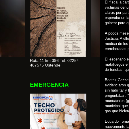
El fiscal a ca
víctimas denu
claras por par
esperaba un l
golpear para q
A pocos meses 
Justicia. A ell
médica de los 
corroboradas p
El escenario e
Ruta 11 km 396 Tel: 02254
matafuegos en
487575 Ostende
de turistas, q
Beatriz Cazza
EMERGENCIA
evidenciaron q
sin habilitar 
preguntaban: “
municipales (g
municipal que 
gas que hicier
Eduardo Tomas
nuevamente la 