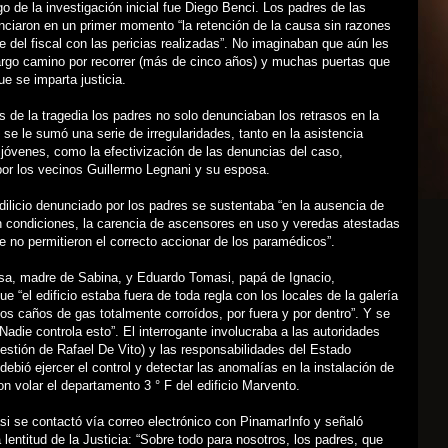
rgo de la investigación inicial fue Diego Benci. Los padres de las
nciaron en un primer momento “la retención de la causa sin razones
te del fiscal con las pericias realizadas”. No imaginaban que aún les
argo camino por recorrer (más de cinco años) y muchas puertas que
ue se imparta justicia.
de la tragedia los padres no solo denunciaban los retrasos en la
o se le sumó una serie de irregularidades, tanto en la asistencia
jóvenes, como la efectivización de las denuncias del caso,
or los vecinos Guillermo Legnani y su esposa.
dilicio denunciado por los padres se sustentaba “en la ausencia de
 condiciones, la carencia de ascensores en uso y veredas atestadas
ue no permitieron el correcto accionar de los paramédicos”.
sa, madre de Sabina, y Eduardo Tomasi, papá de Ignacio,
ue “el edificio estaba fuera de toda regla con los locales de la galería
y los caños de gas totalmente corroídos, por fuera y por dentro”. Y se
Nadie controla esto”. El interrogante involucraba a las autoridades
estión de Rafael De Vito) y las responsabilidades del Estado
debió ejercer el control y detectar las anomalías en la instalación de
on volar el departamento 3 ° F del edificio Marvento.
i se contactó vía correo electrónico con PinamarInfo y señaló
lentitud de la Justicia: “Sobre todo para nosotros, los padres, que