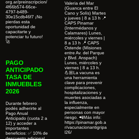
org.ar/preinscripcion/
Valeria del Mar
4f66b574-66ce-
(Guanca entre El
4797-b489-
Cano y Solís) Martes
30e15cdb46f7 ¡No
y jueves | 8 a 13 h 📍
pierdas esta
CAPS Pinamar
oportunidad de
(Intermédanos y
capacitarte y
Calamares) Lunes,
potenciar tu futuro!
miércoles y viernes |
🚀
8 a 13 h 📍 CAPS
Ostende (Misiones
entre Av. del Parque
y Blvd. Anspach)
PAGO
Lunes, miércoles y
viernes | 8 a 13 h.
ANTICIPADO
💪🏼La vacuna es
TASA DE
una herramienta
clave para prevenir
INMUEBLES
complicaciones,
2026
hospitalizaciones y
muertes asociadas a
la influenza,
Durante febrero
especialmente en
podés adherirte al
personas con mayor
Pago Anual
riesgo. 📲Más info:
Anticipado (cuota 2 a
https://pinamar.gob.a
12) y acceder a
r/vacunacionantigripa
importantes
l26/
beneficios: ✅ 10% de
descuento adicional