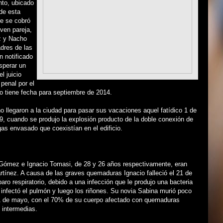
nto, ubicado
de esta
ue se cobró
oven pareja,
 y Nacho
dres de las
n notificado
sperar un
l juicio
 penal por el
o tiene fecha para septiembre de 2014.
 llegaron a la ciudad para pasar sus vacaciones aquel fatídico 1 de
9, cuando se produjo la explosión producto de la doble conexión de
gas envasado que coexistían en el edificio.
Gómez e Ignacio Tomasi, de 28 y 26 años respectivamente, eran
tínez. A causa de las graves quemaduras Ignacio falleció el 21 de
paro respiratorio, debido a una infección que le produjo una bacteria
 infectó el pulmón y luego los riñones. Su novia Sabina murió poco
1 de mayo, con el 70% de su cuerpo afectado con quemaduras
e intermedias.