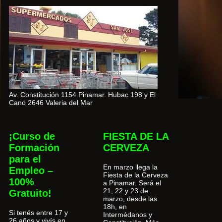
Av. Constitución 1154 Pinamar. Hubac 198 y El
Cano 2646 Valeria del Mar
¡Curso de
FIESTA DE LA
Formación
CERVEZA
para el
En marzo llega la
Empleo –
Fiesta de la Cerveza
100%
a Pinamar. Será el
21, 22 y 23 de
Gratuito!
marzo, desde las
18h, en
Si tenés entre 17 y
Intermédanos y
26 años y vivís en