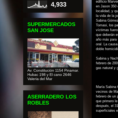
edificio Marve
4,933
en Jason 350 
localidad, y q
la vida de la j
Sabina Gómez
SUPERMERCADOS
Tomasi, los pa
SAN JOSE
víctimas fuero
que deberán e
año más para e
oral. La causa
doble homicidi
Sabina y Nacho
febrero de 200
gas natural y 
Av. Constitución 1154 Pinamar.
Hubac 198 y El cano 2646
Valeria del Mar
María Sabina 
vecinos de Mar
ASERRADERO LOS
febrero de un 
que primero le
ROBLES
después, el 3
superficiales 