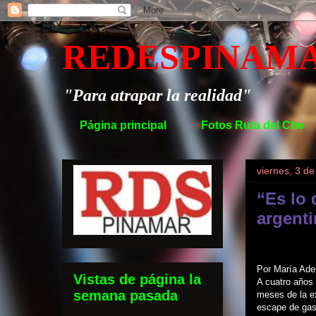
REDESPINAM
"Para atrapar la realidad"
Página principal
Fotos Ruta del Che
viernes, 3 d
“Es lo 
argenti
Por María Adel
Vistas de página la
A cuatro años 
semana pasada
meses de la e
escape de gas