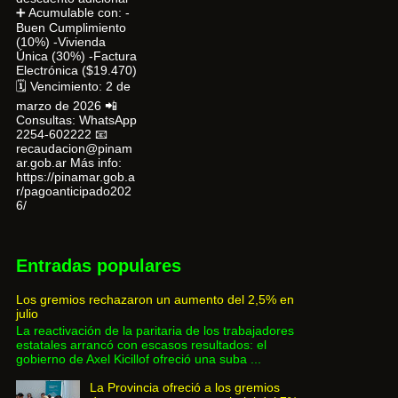
➕ Acumulable con: -
Buen Cumplimiento
(10%) -Vivienda
Única (30%) -Factura
Electrónica ($19.470)
🗓 Vencimiento: 2 de
marzo de 2026 📲
Consultas: WhatsApp
2254-602222 📧
recaudacion@pinam
ar.gob.ar Más info:
https://pinamar.gob.a
r/pagoanticipado202
6/
Entradas populares
Los gremios rechazaron un aumento del 2,5% en
julio
La reactivación de la paritaria de los trabajadores
estatales arrancó con escasos resultados: el
gobierno de Axel Kicillof ofreció una suba ...
La Provincia ofreció a los gremios