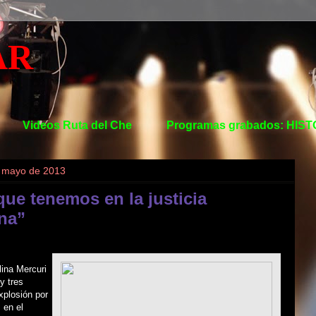
AR
Videos Ruta del Che
Programas grabados: HIS
e mayo de 2013
que tenemos en la justicia
na”
ina Mercuri
y tres
xplosión por
 en el