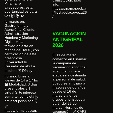
Constitución. Más
Pinamar o
info:
alrededores, esta
https://pinamar.gob.a
oportunidad es para
r/fiestadelacerveza26
vos 🙌 📚 Te
/
formarás en:
Gastronomía y
Atención al Cliente,
VACUNACIÓN
Administración
Hotelera y Marketing
ANTIGRIPAL
Digital ✨ La
2026
formación está en
manos de UADE, con
certificación de esta
El 11 de marzo
prestigiosa
comenzó en Pinamar
universidad 📅
la campaña de
Cursada: de abril a
vacunación antigripal
octubre 🕒 Días y
2026. La primera
etapa está destinada
horario: lunes a
al personal de salud.
jueves de 14 a 17 hs
Luego se ampliará a
🏫 Modalidad: 3 días
mayores de 65 años
presenciales y 1
desde el 16 de
virtual Si te interesa
marzo y a otros
sumarte, completá tu
grupos priorizados a
preinscripción acá 👇
partir del 23 de
🔗
marzo. Horarios de
https://forms.pescar.
vacunación: 📍 CAPS