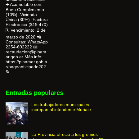
➕ Acumulable con: -
Buen Cumplimiento
(10%) -Vivienda
Única (30%) -Factura
Electrónica ($19.470)
🗓 Vencimiento: 2 de
marzo de 2026 📲
Consultas: WhatsApp
2254-602222 📧
recaudacion@pinam
ar.gob.ar Más info:
https://pinamar.gob.a
r/pagoanticipado202
6/
Entradas populares
Los trabajadores municipales
increpan al intendente Muriale
La Provincia ofreció a los gremios