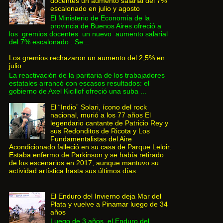
docentes un aumento salarial del 7%
escalonado en julio y agosto
El Ministerio de Economía de la
provincia de Buenos Aires ofreció a
los gremios docentes un nuevo aumento salarial
del 7% escalonado . Se...
Los gremios rechazaron un aumento del 2,5% en
julio
La reactivación de la paritaria de los trabajadores
estatales arrancó con escasos resultados: el
gobierno de Axel Kicillof ofreció una suba ...
El “Indio” Solari, ícono del rock
nacional, murió a los 77 años El
legendario cantante de Patricio Rey y
sus Redonditos de Ricota y Los
Fundamentalistas del Aire
Acondicionado falleció en su casa de Parque Leloir.
Estaba enfermo de Parkinson y se había retirado
de los escenarios en 2017, aunque mantuvo su
actividad artística hasta sus últimos días.
El Enduro del Invierno deja Mar del
Plata y vuelve a Pinamar luego de 34
años
Luego de 3 años, el Enduro del