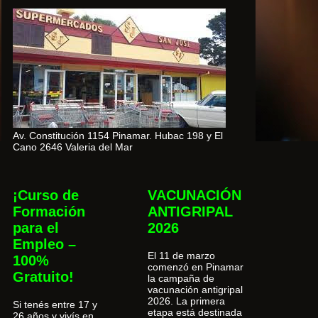
Av. Constitución 1154 Pinamar. Hubac 198 y El
Cano 2646 Valeria del Mar
¡Curso de
VACUNACIÓN
Formación
ANTIGRIPAL
para el
2026
Empleo –
El 11 de marzo
100%
comenzó en Pinamar
Gratuito!
la campaña de
vacunación antigripal
2026. La primera
Si tenés entre 17 y
etapa está destinada
26 años y vivís en