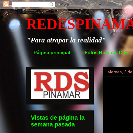
REDESPINAM
"Para atrapar la realidad"
Página principal
Fotos Ruta del Che
viernes, 2 d
Vistas de página la
semana pasada