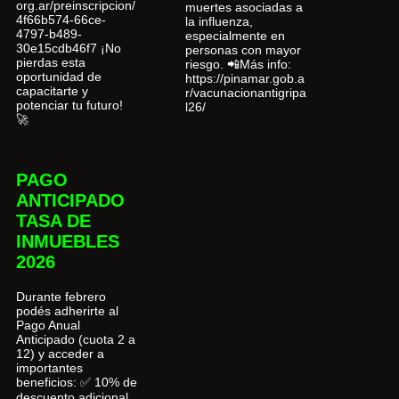
org.ar/preinscripcion/
muertes asociadas a
4f66b574-66ce-
la influenza,
4797-b489-
especialmente en
30e15cdb46f7 ¡No
personas con mayor
pierdas esta
riesgo. 📲Más info:
oportunidad de
https://pinamar.gob.a
capacitarte y
r/vacunacionantigripa
potenciar tu futuro!
l26/
🚀
PAGO
ANTICIPADO
TASA DE
INMUEBLES
2026
Durante febrero
podés adherirte al
Pago Anual
Anticipado (cuota 2 a
12) y acceder a
importantes
beneficios: ✅ 10% de
descuento adicional