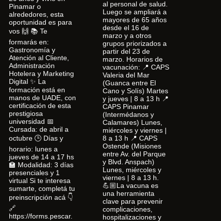
al personal de salud.
Pinamar o
Luego se ampliará a
alrededores, esta
mayores de 65 años
oportunidad es para
desde el 16 de
vos 🙌 📚 Te
marzo y a otros
formarás en:
grupos priorizados a
Gastronomía y
partir del 23 de
Atención al Cliente,
marzo. Horarios de
Administración
vacunación: 📍 CAPS
Hotelera y Marketing
Valeria del Mar
Digital ✨ La
(Guanca entre El
formación está en
Cano y Solís) Martes
manos de UADE, con
y jueves | 8 a 13 h 📍
certificación de esta
CAPS Pinamar
prestigiosa
(Intermédanos y
universidad 📅
Calamares) Lunes,
Cursada: de abril a
miércoles y viernes |
octubre 🕒 Días y
8 a 13 h 📍 CAPS
Ostende (Misiones
horario: lunes a
entre Av. del Parque
jueves de 14 a 17 hs
y Blvd. Anspach)
🏫 Modalidad: 3 días
Lunes, miércoles y
presenciales y 1
viernes | 8 a 13 h.
virtual Si te interesa
💪🏼La vacuna es
sumarte, completá tu
una herramienta
preinscripción acá 👇
clave para prevenir
🔗
complicaciones,
https://forms.pescar.
hospitalizaciones y