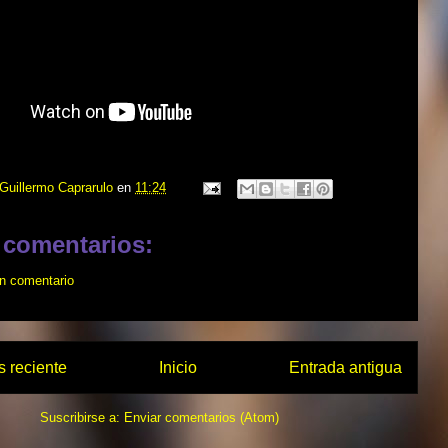
Guillermo Caprarulo
en
11:24
 comentarios:
un comentario
 reciente
Inicio
Entrada antigua
Suscribirse a:
Enviar comentarios (Atom)