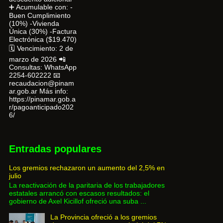
➕ Acumulable con: -
Buen Cumplimiento
(10%) -Vivienda
Única (30%) -Factura
Electrónica ($19.470)
🗓 Vencimiento: 2 de
marzo de 2026 📲
Consultas: WhatsApp
2254-602222 📧
recaudacion@pinam
ar.gob.ar Más info:
https://pinamar.gob.a
r/pagoanticipado202
6/
Entradas populares
Los gremios rechazaron un aumento del 2,5% en
julio
La reactivación de la paritaria de los trabajadores
estatales arrancó con escasos resultados: el
gobierno de Axel Kicillof ofreció una suba ...
La Provincia ofreció a los gremios