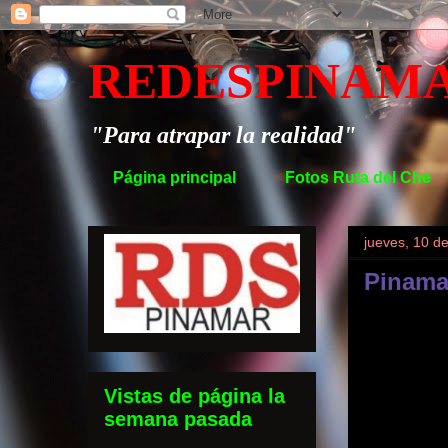
REDESPINAM
"Para atrapar la realidad"
Página principal
Fotos Ruta del Che
jueves, 10 d
Pinama
Vistas de página la
semana pasada