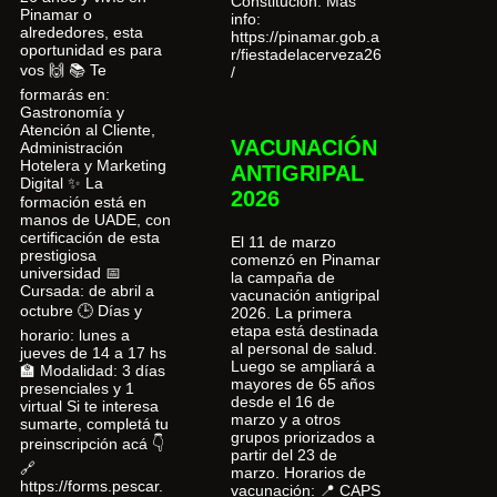
Constitución. Más
Pinamar o
info:
alrededores, esta
https://pinamar.gob.a
oportunidad es para
r/fiestadelacerveza26
vos 🙌 📚 Te
/
formarás en:
Gastronomía y
Atención al Cliente,
VACUNACIÓN
Administración
Hotelera y Marketing
ANTIGRIPAL
Digital ✨ La
2026
formación está en
manos de UADE, con
certificación de esta
El 11 de marzo
prestigiosa
comenzó en Pinamar
universidad 📅
la campaña de
Cursada: de abril a
vacunación antigripal
octubre 🕒 Días y
2026. La primera
etapa está destinada
horario: lunes a
al personal de salud.
jueves de 14 a 17 hs
Luego se ampliará a
🏫 Modalidad: 3 días
mayores de 65 años
presenciales y 1
desde el 16 de
virtual Si te interesa
marzo y a otros
sumarte, completá tu
grupos priorizados a
preinscripción acá 👇
partir del 23 de
🔗
marzo. Horarios de
https://forms.pescar.
vacunación: 📍 CAPS