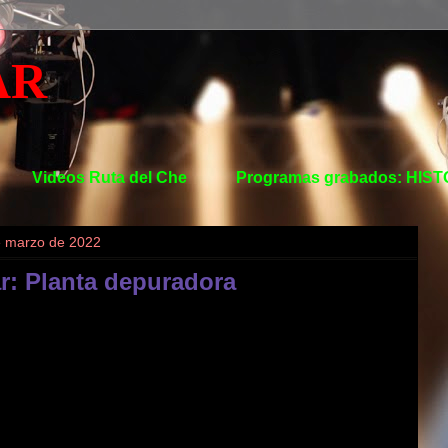
AR
Videos Ruta del Che
Programas grabados: HIS
e marzo de 2022
r: Planta depuradora