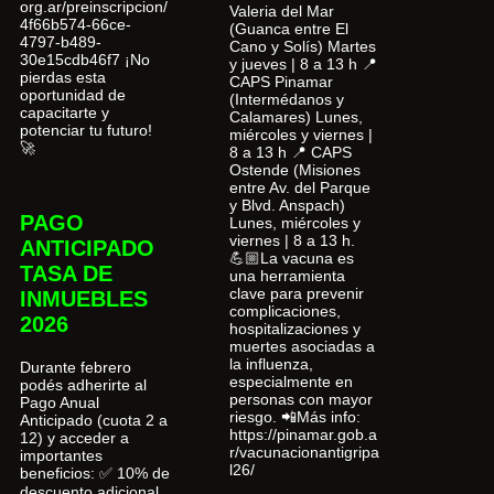
org.ar/preinscripcion/
Valeria del Mar
4f66b574-66ce-
(Guanca entre El
4797-b489-
Cano y Solís) Martes
30e15cdb46f7 ¡No
y jueves | 8 a 13 h 📍
pierdas esta
CAPS Pinamar
oportunidad de
(Intermédanos y
capacitarte y
Calamares) Lunes,
potenciar tu futuro!
miércoles y viernes |
🚀
8 a 13 h 📍 CAPS
Ostende (Misiones
entre Av. del Parque
y Blvd. Anspach)
PAGO
Lunes, miércoles y
viernes | 8 a 13 h.
ANTICIPADO
💪🏼La vacuna es
TASA DE
una herramienta
clave para prevenir
INMUEBLES
complicaciones,
2026
hospitalizaciones y
muertes asociadas a
la influenza,
Durante febrero
especialmente en
podés adherirte al
personas con mayor
Pago Anual
riesgo. 📲Más info:
Anticipado (cuota 2 a
https://pinamar.gob.a
12) y acceder a
r/vacunacionantigripa
importantes
l26/
beneficios: ✅ 10% de
descuento adicional