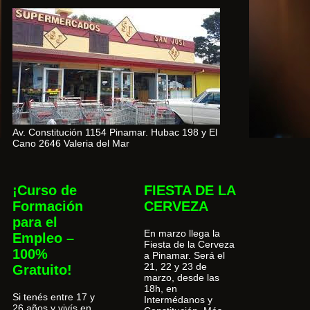
Av. Constitución 1154 Pinamar. Hubac 198 y El
Cano 2646 Valeria del Mar
¡Curso de
FIESTA DE LA
Formación
CERVEZA
para el
En marzo llega la
Empleo –
Fiesta de la Cerveza
100%
a Pinamar. Será el
21, 22 y 23 de
Gratuito!
marzo, desde las
18h, en
Si tenés entre 17 y
Intermédanos y
26 años y vivís en