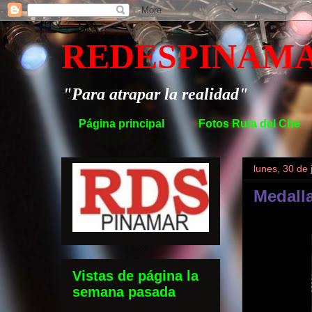
REDESPINAM
"Para atrapar la realidad"
Página principal
Fotos Ruta del Che
lunes, 30 de 
Medalla
Vistas de página la
semana pasada