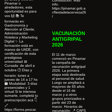
Constitución. Más
Pinamar o
info:
alrededores, esta
https://pinamar.gob.a
oportunidad es para
r/fiestadelacerveza26
vos 🙌 📚 Te
/
formarás en:
Gastronomía y
Atención al Cliente,
VACUNACIÓN
Administración
Hotelera y Marketing
ANTIGRIPAL
Digital ✨ La
2026
formación está en
manos de UADE, con
certificación de esta
El 11 de marzo
prestigiosa
comenzó en Pinamar
universidad 📅
la campaña de
Cursada: de abril a
vacunación antigripal
octubre 🕒 Días y
2026. La primera
etapa está destinada
horario: lunes a
al personal de salud.
jueves de 14 a 17 hs
Luego se ampliará a
🏫 Modalidad: 3 días
mayores de 65 años
presenciales y 1
desde el 16 de
virtual Si te interesa
marzo y a otros
sumarte, completá tu
grupos priorizados a
preinscripción acá 👇
partir del 23 de
🔗
marzo. Horarios de
https://forms.pescar.
vacunación: 📍 CAPS