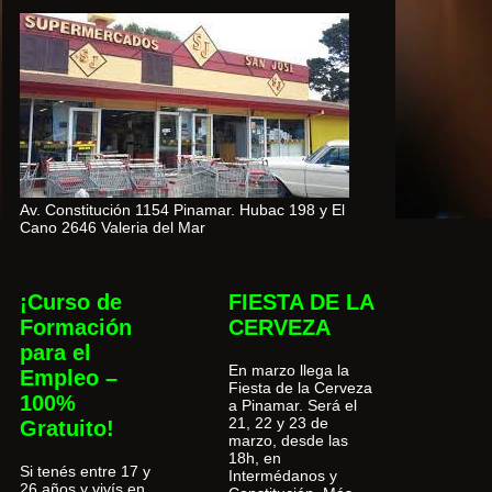
Av. Constitución 1154 Pinamar. Hubac 198 y El
Cano 2646 Valeria del Mar
¡Curso de
FIESTA DE LA
Formación
CERVEZA
para el
En marzo llega la
Empleo –
Fiesta de la Cerveza
100%
a Pinamar. Será el
21, 22 y 23 de
Gratuito!
marzo, desde las
18h, en
Si tenés entre 17 y
Intermédanos y
26 años y vivís en