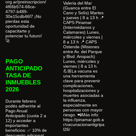
org.ar/preinscripcion/
Valeria del Mar
4f66b574-66ce-
(Guanca entre El
4797-b489-
Cano y Solís) Martes
30e15cdb46f7 ¡No
y jueves | 8 a 13 h 📍
pierdas esta
CAPS Pinamar
oportunidad de
(Intermédanos y
capacitarte y
Calamares) Lunes,
potenciar tu futuro!
miércoles y viernes |
🚀
8 a 13 h 📍 CAPS
Ostende (Misiones
entre Av. del Parque
y Blvd. Anspach)
PAGO
Lunes, miércoles y
viernes | 8 a 13 h.
ANTICIPADO
💪🏼La vacuna es
TASA DE
una herramienta
clave para prevenir
INMUEBLES
complicaciones,
2026
hospitalizaciones y
muertes asociadas a
la influenza,
Durante febrero
especialmente en
podés adherirte al
personas con mayor
Pago Anual
riesgo. 📲Más info:
Anticipado (cuota 2 a
https://pinamar.gob.a
12) y acceder a
r/vacunacionantigripa
importantes
l26/
beneficios: ✅ 10% de
descuento adicional