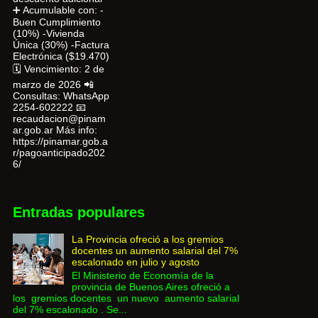
➕ Acumulable con: -
Buen Cumplimiento
(10%) -Vivienda
Única (30%) -Factura
Electrónica ($19.470)
🗓 Vencimiento: 2 de
marzo de 2026 📲
Consultas: WhatsApp
2254-602222 📧
recaudacion@pinam
ar.gob.ar Más info:
https://pinamar.gob.a
r/pagoanticipado202
6/
Entradas populares
La Provincia ofreció a los gremios
docentes un aumento salarial del 7%
escalonado en julio y agosto
El Ministerio de Economía de la
provincia de Buenos Aires ofreció a
los gremios docentes un nuevo aumento salarial
del 7% escalonado . Se...