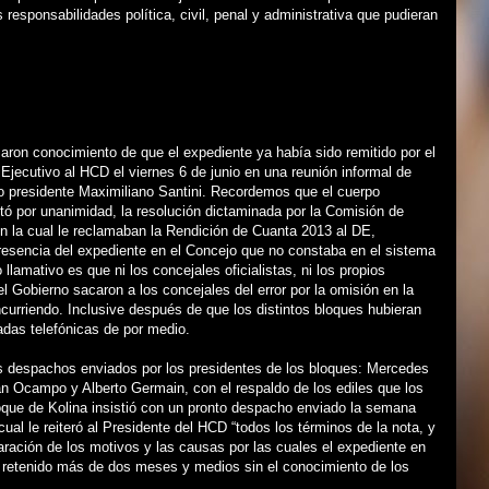
s responsabilidades política, civil, penal y administrativa que pudieran
aron conocimiento de que el expediente ya había sido remitido por el
jecutivo al HCD el viernes 6 de junio en una reunión informal de
o presidente Maximiliano Santini. Recordemos que el cuerpo
tó por unanimidad, la resolución dictaminada por la Comisión de
n la cual le reclamaban la Rendición de Cuanta 2013 al DE,
resencia del expediente en el Concejo que no constaba en el sistema
 llamativo es que ni los concejales oficialistas, ni los propios
el Gobierno sacaron a los concejales del error por la omisión en la
curriendo. Inclusive después de que los distintos bloques hubieran
madas telefónicas de por medio.
 despachos enviados por los presidentes de los bloques: Mercedes
n Ocampo y Alberto Germain, con el respaldo de los ediles que los
loque de Kolina insistió con un pronto despacho enviado la semana
cual le reiteró al Presidente del HCD “todos los términos de la nota, y
aración de los motivos y las causas por las cuales el expediente en
a retenido más de dos meses y medios sin el conocimiento de los