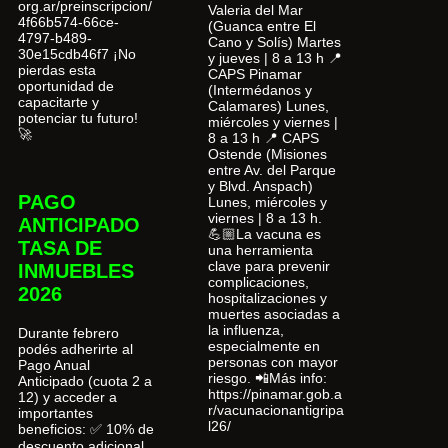
org.ar/preinscripcion/
Valeria del Mar
4f66b574-66ce-
(Guanca entre El
4797-b489-
Cano y Solís) Martes
30e15cdb46f7 ¡No
y jueves | 8 a 13 h 📍
pierdas esta
CAPS Pinamar
oportunidad de
(Intermédanos y
capacitarte y
Calamares) Lunes,
potenciar tu futuro!
miércoles y viernes |
🚀
8 a 13 h 📍 CAPS
Ostende (Misiones
entre Av. del Parque
y Blvd. Anspach)
PAGO
Lunes, miércoles y
viernes | 8 a 13 h.
ANTICIPADO
💪🏼La vacuna es
TASA DE
una herramienta
clave para prevenir
INMUEBLES
complicaciones,
2026
hospitalizaciones y
muertes asociadas a
la influenza,
Durante febrero
especialmente en
podés adherirte al
personas con mayor
Pago Anual
riesgo. 📲Más info:
Anticipado (cuota 2 a
https://pinamar.gob.a
12) y acceder a
r/vacunacionantigripa
importantes
l26/
beneficios: ✅ 10% de
descuento adicional