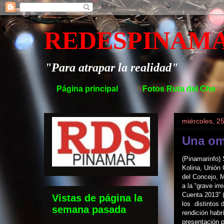
REDESPINAM
"Para atrapar la realidad"
Página principal
Fotos Ruta del Che
miércoles, 2
Una om
(Pinamarinfo) 
Kolina, Unión C
del Concejo, M
a la “grave ir
Cuenta 2013” 
Vistas de página la
los distintos 
semana pasada
rendición habr
presentación p