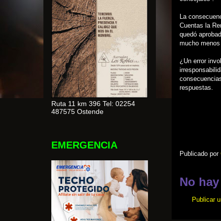
La consecuenci
Cuentas la Ren
quedó aprobad
mucho menos 
¿Un error invo
irresponsabili
consecuencias
respuestas.
Ruta 11 km 396 Tel: 02254
487575 Ostende
EMERGENCIA
Publicado por
No hay
Publicar 