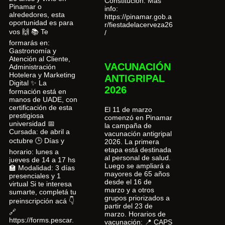
Constitución. Más
Pinamar o
info:
alrededores, esta
https://pinamar.gob.a
oportunidad es para
r/fiestadelacerveza26
vos 🙌 📚 Te
/
formarás en:
Gastronomía y
Atención al Cliente,
VACUNACIÓN
Administración
Hotelera y Marketing
ANTIGRIPAL
Digital ✨ La
2026
formación está en
manos de UADE, con
certificación de esta
El 11 de marzo
prestigiosa
comenzó en Pinamar
universidad 📅
la campaña de
Cursada: de abril a
vacunación antigripal
octubre 🕒 Días y
2026. La primera
etapa está destinada
horario: lunes a
al personal de salud.
jueves de 14 a 17 hs
Luego se ampliará a
🏫 Modalidad: 3 días
mayores de 65 años
presenciales y 1
desde el 16 de
virtual Si te interesa
marzo y a otros
sumarte, completá tu
grupos priorizados a
preinscripción acá 👇
partir del 23 de
🔗
marzo. Horarios de
https://forms.pescar.
vacunación: 📍 CAPS