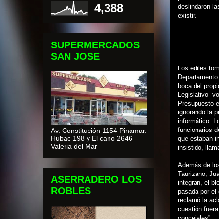
4,388
deslindaron la
existir.
SUPERMERCADOS
SAN JOSE
Los ediles tom
Departamento E
boca del propi
Legislativo vo
Presupuesto e
ignorando la p
informático. Lo
funcionarios d
Av. Constitución 1154 Pinamar.
Hubac 198 y El cano 2646
que estaban in
Valeria del Mar
insistido, lla
Además de los
Taurizano, Jua
ASERRADERO LOS
integran, el b
ROBLES
pasada por el 
reclamó la acl
cuestión fuer
concejales”.