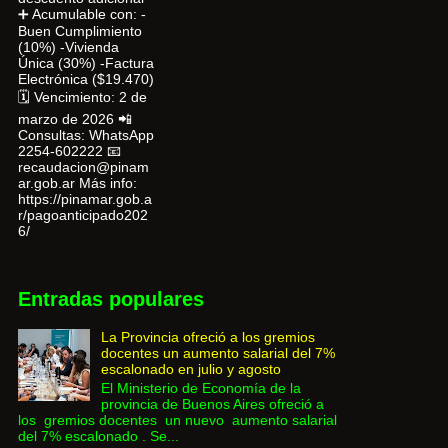
➕ Acumulable con: -
Buen Cumplimiento
(10%) -Vivienda
Única (30%) -Factura
Electrónica ($19.470)
🗓 Vencimiento: 2 de
marzo de 2026 📲
Consultas: WhatsApp
2254-602222 📧
recaudacion@pinam
ar.gob.ar Más info:
https://pinamar.gob.a
r/pagoanticipado202
6/
Entradas populares
La Provincia ofreció a los gremios
docentes un aumento salarial del 7%
escalonado en julio y agosto
El Ministerio de Economía de la
provincia de Buenos Aires ofreció a
los gremios docentes un nuevo aumento salarial
del 7% escalonado . Se...