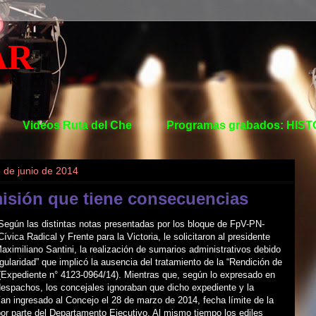
AR
Videos Ruta del Che
Programas grabados: HIS
5 de junio de 2014
isión que tiene consecuencias
Según las distintas notas presentadas por los bloque de FpV-PN-
ívica Radical y Frente para la Victoria, le solicitaron al presidente
aximiliano Santini, la realización de sumarios administrativos debido
regularidad” que implicó la ausencia del tratamiento de la “Rendición de
(Expediente n° 4123-0964/14). Mientras que, según lo expresado en
despachos, los concejales ignoraban que dicho expediente y la
ían ingresado al Concejo el 28 de marzo de 2014, fecha límite de la
or parte del Departamento Ejecutivo. Al mismo tiempo los ediles