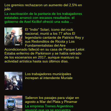
Los gremios rechazaron un aumento del 2,5% en
julio
La reactivación de la paritaria de los trabajadores
estatales arrancó con escasos resultados: el
gobierno de Axel Kicillof ofreció una suba ...
El “Indio” Solari, ícono del rock
nacional, murió a los 77 años El
legendario cantante de Patricio Rey y
sus Redonditos de Ricota y Los
Fundamentalistas del Aire
Acondicionado falleció en su casa de Parque Leloir.
Estaba enfermo de Parkinson y se había retirado
de los escenarios en 2017, aunque mantuvo su
actividad artística hasta sus últimos días.
Los trabajadores municipales
increpan al intendente Muriale
Salieron los pasajes para viajar en
agosto a Mar del Plata y Pinamar
La empresa Trenes Argentinos
anunció que ya se encuentra