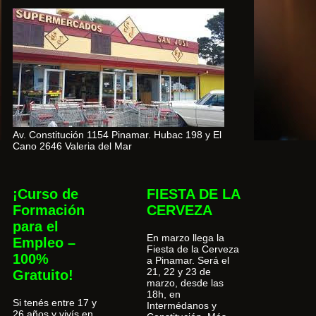
Av. Constitución 1154 Pinamar. Hubac 198 y El
Cano 2646 Valeria del Mar
¡Curso de
FIESTA DE LA
Formación
CERVEZA
para el
En marzo llega la
Empleo –
Fiesta de la Cerveza
100%
a Pinamar. Será el
21, 22 y 23 de
Gratuito!
marzo, desde las
18h, en
Si tenés entre 17 y
Intermédanos y
26 años y vivís en