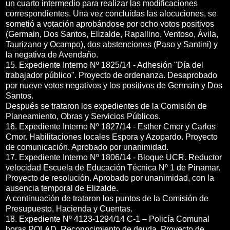
un cuarto intermedio para realizar las modificaciones
correspondientes. Una vez concluidas las alocuciones, se
sometió a votación aprobándose por ocho votos positivos
(Germain, Dos Santos, Elizalde, Rapallino, Ventoso, Ávila,
Taurizano y Ocampo), dos abstenciones (Paso y Santini) y
la negativa de Avendaño.
15. Expediente Interno Nº 1825/14 - Adhesión "Día del
trabajador público". Proyecto de ordenanza. Desaprobado
por nueve votos negativos y los positivos de Germain y Dos
Santos.
Después se trataron los expedientes de la Comisión de
Planeamiento, Obras y Servicios Públicos.
16. Expediente Interno Nº 1827/14 - Esther Cmor y Carlos
Cmor. Habilitaciones locales Espora y Azopardo. Proyecto
de comunicación. Aprobado por unanimidad.
17. Expediente Interno Nº 1806/14 - Bloque UCR. Reductor
velocidad Escuela de Educación Técnica Nº 1 de Pinamar.
Proyecto de resolución. Aprobado por unanimidad, con la
ausencia temporal de Elizalde.
A continuación de trataron los puntos de la Comisión de
Presupuesto, Hacienda y Cuentas.
18. Expediente Nº 4123-1294/14 C-1 – Policía Comunal
horas POLAD. Reconocimiento de deuda. Proyecto de