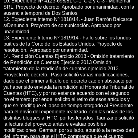
10. Expediente Nº 4123-698/81 C-1, C-2 y C-3 - Montemar
SRL. Proyecto de decreto. Aprobado por unanimidad, con la
ausencia temporal de Dos Santos.
12. Expediente Interno Nº 1818/14. - Juan Ramón Balcarce
s/Denuncia. Proyecto de comunicación. Aprobado por
unanimidad.
13. Expediente Interno Nº 1819/14 - Fallo sobre los fondos
buitres de la Corte de los Estados Unidos. Proyecto de
resolución. Aprobado por unanimidad.
14. Rendición Cuentas Ejercicio 2013 - Omisión tratamiento
de Rendición de Cuentas Ejercicio 2013 Omisión
tratamiento de la rendición de cuentas ejercicio 2013.
Proyecto de decreto. Paso solicitó varias modificaciones,
dado que el primer artículo del decreto cae en abstracto por
ya haber sido enviada la rendición al Honorable Tribunal de
Cuentas (HTC), y por no estar de acuerdo con el segundo
no el tercero; por ende, solicitó el retiro de esos artículos y
que se modifique el lapso de tiempo otorgado al Presidente
para el envío del expediente realizado con las notas de los
distintos bloques al HTC, por los feriados. Taurizano solicitó
la lectura del proyecto antes e evaluar posibles
modificaciones. Germain por su lado, apuntó a la necesidad
del informe, para que el HTC comprenda que el cuerpo