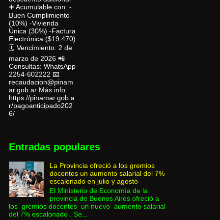
➕ Acumulable con: -
Buen Cumplimiento
(10%) -Vivienda
Única (30%) -Factura
Electrónica ($19.470)
🗓 Vencimiento: 2 de
marzo de 2026 📲
Consultas: WhatsApp
2254-602222 📧
recaudacion@pinam
ar.gob.ar Más info:
https://pinamar.gob.a
r/pagoanticipado202
6/
Entradas populares
La Provincia ofreció a los gremios
docentes un aumento salarial del 7%
escalonado en julio y agosto
El Ministerio de Economía de la
provincia de Buenos Aires ofreció a
los gremios docentes un nuevo aumento salarial
del 7% escalonado . Se...