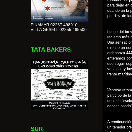
para dejar en 
cuando en la p
por diez de lar
PINAMAR 02267 498910 -
VILLA GESELL 02255 465500
Luego del brev
reclamó más c
Una sensación
expuso en ese
TATA BAKERS
ordenanza 4442
enteramos por 
que seguir so
vencidos y ha
frente marítim
Ventoso retomó
participó de l
considerársele
concesionario”
A continuació
un tenedor pre
SUR