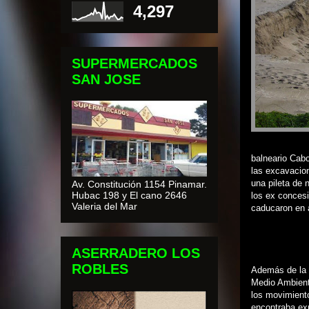
4,297
SUPERMERCADOS
SAN JOSE
balneario Cabo
las excavacion
una pileta de 
Av. Constitución 1154 Pinamar.
Hubac 198 y El cano 2646
los ex conces
Valeria del Mar
caducaron en a
ASERRADERO LOS
ROBLES
Además de la 
Medio Ambiente
los movimient
encontraba exp