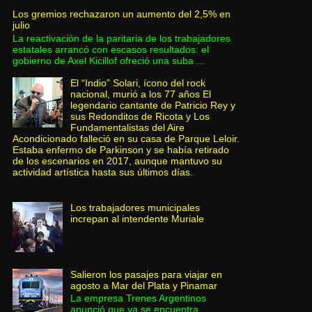
Los gremios rechazaron un aumento del 2,5% en
julio
La reactivación de la paritaria de los trabajadores
estatales arrancó con escasos resultados: el
gobierno de Axel Kicillof ofreció una suba ...
El “Indio” Solari, ícono del rock
nacional, murió a los 77 años El
legendario cantante de Patricio Rey y
sus Redonditos de Ricota y Los
Fundamentalistas del Aire
Acondicionado falleció en su casa de Parque Leloir.
Estaba enfermo de Parkinson y se había retirado
de los escenarios en 2017, aunque mantuvo su
actividad artística hasta sus últimos días.
Los trabajadores municipales
increpan al intendente Muriale
Salieron los pasajes para viajar en
agosto a Mar del Plata y Pinamar
La empresa Trenes Argentinos
anunció que ya se encuentra