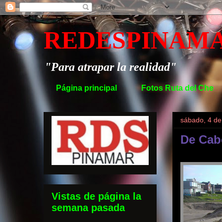
REDESPINAM
"Para atrapar la realidad"
Página principal
Fotos Ruta del Che
sábado, 4 de
De Cab
Vistas de página la
semana pasada