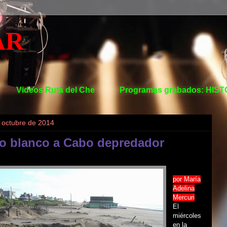
AR
Videos Ruta del Che
Programas grabados: HIS
 octubre de 2014
o blanco a Cabo depredador
por María
Adelina
Mercuri
El
miércoles
en la