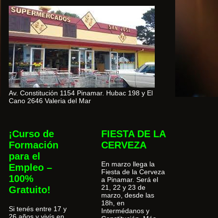
Av. Constitución 1154 Pinamar. Hubac 198 y El
Cano 2646 Valeria del Mar
¡Curso de
FIESTA DE LA
Formación
CERVEZA
para el
En marzo llega la
Empleo –
Fiesta de la Cerveza
100%
a Pinamar. Será el
21, 22 y 23 de
Gratuito!
marzo, desde las
18h, en
Si tenés entre 17 y
Intermédanos y
26 años y vivís en