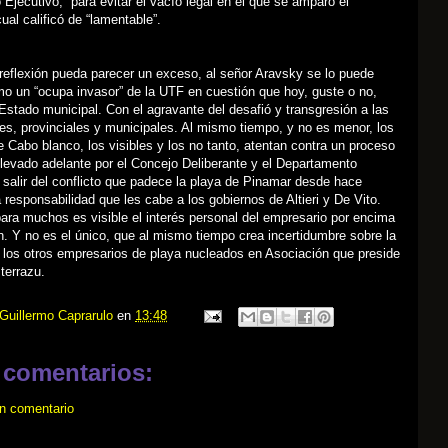
jecutivo, “para evitar el vacío legal en el que se amparó el
ual calificó de “lamentable”.
 reflexión pueda parecer un exceso, al señor Aravsky se lo puede
o un “ocupa invasor” de la UTF en cuestión que hoy, guste o no,
Estado municipal. Con el agravante del desafió y transgresión a las
es, provinciales y municipales. Al mismo tiempo, y no es menor, los
 Cabo blanco, los visibles y los no tanto, atentan contra un proceso
levado adelante por el Concejo Deliberante y el Departamento
 salir del conflicto que padece la playa de Pinamar desde hace
 responsabilidad que les cabe a los gobiernos de Altieri y De Vito.
para muchos es visible el interés personal del empresario por encima
. Y no es el único, que al mismo tiempo crea incertidumbre sobre la
e los otros empresarios de playa nucleados en Asociación que preside
terrazu.
Guillermo Caprarulo
en
13:48
 comentarios:
un comentario