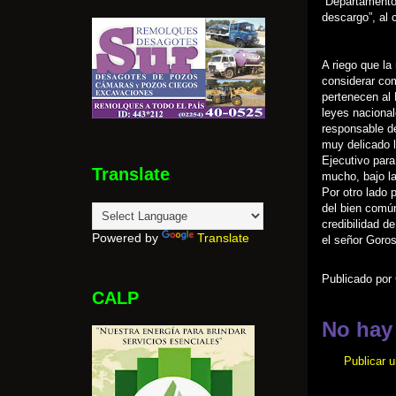
Departamento E
descargo”, al c
A riego que la
considerar com
pertenecen al 
leyes nacional
responsable de
muy delicado l
Ejecutivo para
Translate
mucho, bajo la
Por otro lado 
del bien común
credibilidad d
Powered by
Translate
el señor Goros
Publicado por
CALP
No hay
Publicar 