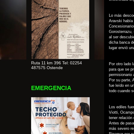
Lo más descoca
Aravski había 
Concesionarios
Gorosterrazu,
al ser descubi
dicha banca de
lugar envió un
Ruta 11 km 396 Tel: 02254
Por otro lado 
487575 Ostende
para que se pr
permisionario 
Por su parte, 
fue leído en u
EMERGENCIA
todo cuando se
Los ediles fu
Viotti, Ocampo
tener relación
Antes de pasar
más severo res
Pinamar por p