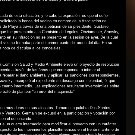
do de esta situación, y le cabe la expresión, es que el señor
solicitado la banca del vecino en nombre de la Asociación de
 de Playa a través de una petición de su presidente, Gustavo
 que fue presentada a la Comisión de Legales. Obviamente, Aravsky,
erto en su infracción no se presentó en la sesión de ayer. De la cual
l vecino formaba parte del primer punto del orden del día. En su
a nota de disculpa a los concejales.
la Comisión Salud y Medio Ambiente elevó un proyecto de resolución
oceda a través de las áreas que corresponda, a intimar al
a reparar el daño ambiental y aplicar las sanciones correspondientes.
Aravsky, incorporó al expediente su descargo con celeridad, él que
n cuarto intermedio. Las explicaciones resultaron inverosímiles sobre
 trató de plantear “un error del maquinista”.
eron muy duros en sus alegatos. Tomaron la palabra Dos Santos,
 y Ventoso. Germain se excusó en la participación y votación por
 con el denunciado.
 a un cuarto intermedio para modificar el proyecto con un carácter
pecto de los movimientos planialtimétricos en el frente marítimo de
arte de los responsables de Cabo blanco, Ventoso tomó la palabra