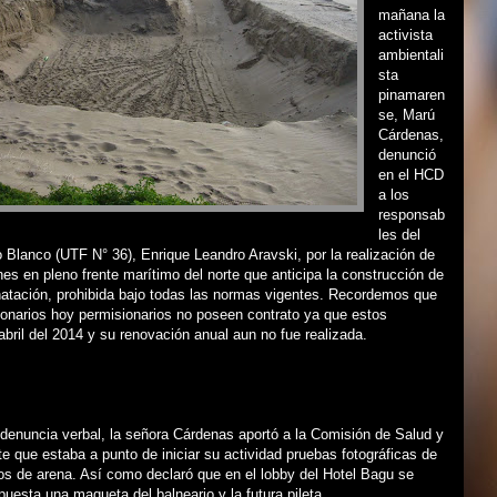
mañana la
activista
ambientali
sta
pinamaren
se, Marú
Cárdenas,
denunció
en el HCD
a los
responsab
les del
 Blanco (UTF N° 36), Enrique Leandro Aravski, por la realización de
es en pleno frente marítimo del norte que anticipa la construcción de
natación, prohibida bajo todas las normas vigentes. Recordemos que
ionarios hoy permisionarios no poseen contrato ya que estos
bril del 2014 y su renovación anual aun no fue realizada.
denuncia verbal, la señora Cárdenas aportó a la Comisión de Salud y
 que estaba a punto de iniciar su actividad pruebas fotográficas de
os de arena. Así como declaró que en el lobby del Hotel Bagu se
uesta una maqueta del balneario y la futura pileta.