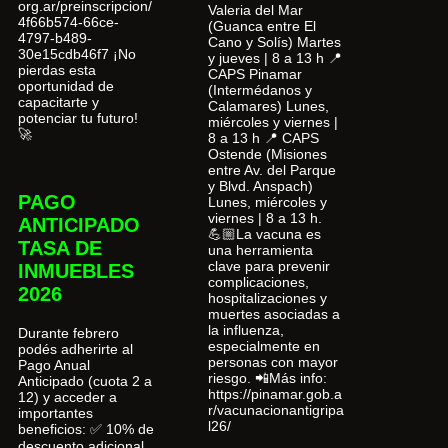
org.ar/preinscripcion/
Valeria del Mar
4f66b574-66ce-
(Guanca entre El
4797-b489-
Cano y Solís) Martes
30e15cdb46f7 ¡No
y jueves | 8 a 13 h 📍
pierdas esta
CAPS Pinamar
oportunidad de
(Intermédanos y
capacitarte y
Calamares) Lunes,
potenciar tu futuro!
miércoles y viernes |
🚀
8 a 13 h 📍 CAPS
Ostende (Misiones
entre Av. del Parque
y Blvd. Anspach)
PAGO
Lunes, miércoles y
viernes | 8 a 13 h.
ANTICIPADO
💪🏼La vacuna es
TASA DE
una herramienta
clave para prevenir
INMUEBLES
complicaciones,
2026
hospitalizaciones y
muertes asociadas a
la influenza,
Durante febrero
especialmente en
podés adherirte al
personas con mayor
Pago Anual
riesgo. 📲Más info:
Anticipado (cuota 2 a
https://pinamar.gob.a
12) y acceder a
r/vacunacionantigripa
importantes
l26/
beneficios: ✅ 10% de
descuento adicional