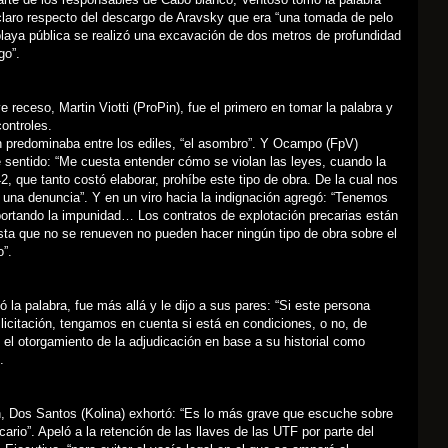
claro respecto del descargo de Aravsky que era “una tomada de pelo
laya pública se realizó una excavación de dos metros de profundidad
go”.
e receso, Martin Viotti (ProPin), fue el primero en tomar la palabra y
ontroles.
 predominaba entre los ediles, “el asombro”. Y Ocampo (FpV)
 sentido: “Me cuesta entender cómo se violan las leyes, cuando la
, que tanto costó elaborar, prohíbe este tipo de obra. De la cual nos
una denuncia”. Y en un viro hacia la indignación agregó: “Tenemos
portando la impunidad… Los contratos de explotación precarias están
sta que no se renueven no pueden hacer ningún tipo de obra sobre el
o”.
 la palabra, fue más allá y le dijo a sus pares: “Si este persona
a licitación, tengamos en cuenta si está en condiciones, o no, de
 el otorgamiento de la adjudicación en base a su historial como
.
n, Dos Santos (Kolina) exhortó: “Es lo más grave que escuche sobre
cario”. Apeló a la retención de las llaves de las UTF por parte del