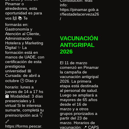
Constitución. Más
Pinamar o
info:
alrededores, esta
https://pinamar.gob.a
oportunidad es para
r/fiestadelacerveza26
vos 🙌 📚 Te
/
formarás en:
Gastronomía y
Atención al Cliente,
VACUNACIÓN
Administración
Hotelera y Marketing
ANTIGRIPAL
Digital ✨ La
2026
formación está en
manos de UADE, con
certificación de esta
El 11 de marzo
prestigiosa
comenzó en Pinamar
universidad 📅
la campaña de
Cursada: de abril a
vacunación antigripal
octubre 🕒 Días y
2026. La primera
etapa está destinada
horario: lunes a
al personal de salud.
jueves de 14 a 17 hs
Luego se ampliará a
🏫 Modalidad: 3 días
mayores de 65 años
presenciales y 1
desde el 16 de
virtual Si te interesa
marzo y a otros
sumarte, completá tu
grupos priorizados a
preinscripción acá 👇
partir del 23 de
🔗
marzo. Horarios de
https://forms.pescar.
vacunación: 📍 CAPS