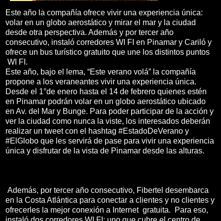
Este año la compañía ofrece vivir una experiencia única:
volar en un globo aerostático y mirar el mar y la ciudad
desde otra perspectiva. Además y por tercer año
consecutivo, instaló corredores WI FI en Pinamar y Cariló y
ofrece un bus turístico gratuito que une los distintos puntos
WI FI.
Este año, bajo el lema, “Este verano volá” la compañía
propone a los veraneantes vivir una experiencia única.
Desde el 1°de enero hasta el 14 de febrero quienes estén
en Pinamar podrán volar en un globo aerostático ubicado
en Av. del Mar y Bunge. Para poder participar de la acción y
ver la ciudad como nunca la viste, los interesados deberán
realizar un tweet con el hashtag #EstadoDeVerano y
#ElGlobo que les servirá de pase para vivir una experiencia
única y disfrutar de la vista de Pinamar desde las alturas.
Además, por tercer año consecutivo, Fibertel desembarca
en la Costa Atlántica para conectar a clientes y no clientes y
ofrecerles la mejor conexión a Internet gratuita. Para eso,
instaló dos corredores WI FI: uno que cubre el centro de