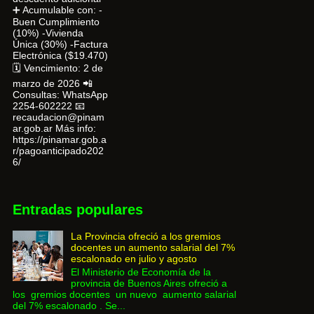
➕ Acumulable con: -
Buen Cumplimiento
(10%) -Vivienda
Única (30%) -Factura
Electrónica ($19.470)
🗓 Vencimiento: 2 de
marzo de 2026 📲
Consultas: WhatsApp
2254-602222 📧
recaudacion@pinam
ar.gob.ar Más info:
https://pinamar.gob.a
r/pagoanticipado202
6/
Entradas populares
La Provincia ofreció a los gremios
docentes un aumento salarial del 7%
escalonado en julio y agosto
El Ministerio de Economía de la
provincia de Buenos Aires ofreció a
los gremios docentes un nuevo aumento salarial
del 7% escalonado . Se...