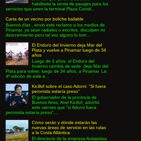
habilitada la venta de pasajes para los
servicios que unen la terminal Plaza Consti...
Carta de un vecino por boliche bailable
Buenos días , envio este reclamo a los medios de
Pinamar, ya sean radiales o escritos, disculpen mi
descreimiento pero tal vez alguno lo tom...
El Enduro del Invierno deja Mar del
Plata y vuelve a Pinamar luego de 34
años
Luego de 3 años, el Enduro del
Invierno cambia de sede: deja Mar del
Plata para volver, luego de 34 años, a Pinamar. La
4ª edición de este e...
Kicillof sobre el caso Adorni: “Si fuera
peronista estaría preso”
El gobernador de la provincia de
Buenos Aires, Axel Kicillof, advirtió
este viernes que "si Adorni fuera
peronista estaría preso",...
Cómo serán y dónde estarán las
nuevas áreas de servicio en las rutas
a la Costa Atlántica
El directorio de la empresa Autopistas