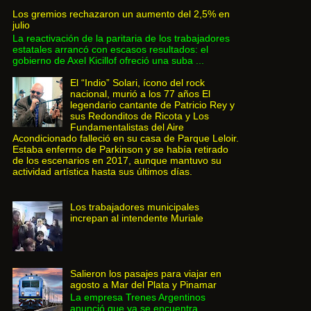
Los gremios rechazaron un aumento del 2,5% en
julio
La reactivación de la paritaria de los trabajadores
estatales arrancó con escasos resultados: el
gobierno de Axel Kicillof ofreció una suba ...
El “Indio” Solari, ícono del rock
nacional, murió a los 77 años El
legendario cantante de Patricio Rey y
sus Redonditos de Ricota y Los
Fundamentalistas del Aire
Acondicionado falleció en su casa de Parque Leloir.
Estaba enfermo de Parkinson y se había retirado
de los escenarios en 2017, aunque mantuvo su
actividad artística hasta sus últimos días.
Los trabajadores municipales
increpan al intendente Muriale
Salieron los pasajes para viajar en
agosto a Mar del Plata y Pinamar
La empresa Trenes Argentinos
anunció que ya se encuentra