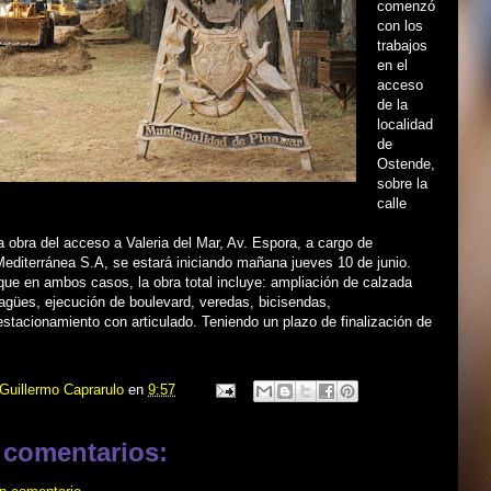
comenzó
con los
trabajos
en el
acceso
de la
localidad
de
Ostende,
sobre la
calle
a obra del acceso a Valeria del Mar, Av. Espora, a cargo de
editerránea S.A, se estará iniciando mañana jueves 10 de junio.
que en ambos casos, la obra total incluye: ampliación de calzada
agües, ejecución de boulevard, veredas, bicisendas,
estacionamiento con articulado. Teniendo un plazo de finalización de
Guillermo Caprarulo
en
9:57
 comentarios: