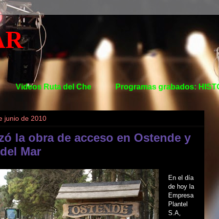
AR
Videos Ruta del Che
Programas grabados: HIS
e junio de 2010
ó la obra de acceso en Ostende y
 del Mar
En el día
de hoy la
Empresa
Plantel
S.A,