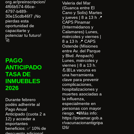
org.ar/preinscripcion/
Valeria del Mar
4f66b574-66ce-
(Guanca entre El
4797-b489-
Cano y Solís) Martes
30e15cdb46f7 ¡No
y jueves | 8 a 13 h 📍
pierdas esta
CAPS Pinamar
oportunidad de
(Intermédanos y
capacitarte y
Calamares) Lunes,
potenciar tu futuro!
miércoles y viernes |
🚀
8 a 13 h 📍 CAPS
Ostende (Misiones
entre Av. del Parque
y Blvd. Anspach)
PAGO
Lunes, miércoles y
viernes | 8 a 13 h.
ANTICIPADO
💪🏼La vacuna es
TASA DE
una herramienta
clave para prevenir
INMUEBLES
complicaciones,
2026
hospitalizaciones y
muertes asociadas a
la influenza,
Durante febrero
especialmente en
podés adherirte al
personas con mayor
Pago Anual
riesgo. 📲Más info:
Anticipado (cuota 2 a
https://pinamar.gob.a
12) y acceder a
r/vacunacionantigripa
importantes
l26/
beneficios: ✅ 10% de
descuento adicional