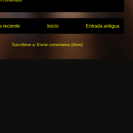
un comentario
 reciente
Inicio
Entrada antigua
Suscribirse a:
Enviar comentarios (Atom)