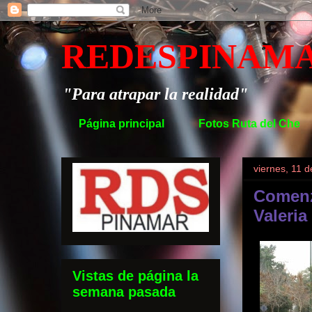
REDESPINAM
"Para atrapar la realidad"
Página principal
Fotos Ruta del Che
viernes, 11 d
Comenz
Valeria
Vistas de página la
semana pasada