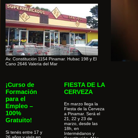
Av. Constitución 1154 Pinamar. Hubac 198 y El
Cano 2646 Valeria del Mar
¡Curso de
FIESTA DE LA
Formación
CERVEZA
para el
En marzo llega la
Empleo –
Fiesta de la Cerveza
100%
a Pinamar. Será el
21, 22 y 23 de
Gratuito!
marzo, desde las
18h, en
Si tenés entre 17 y
Intermédanos y
26 años y vivís en