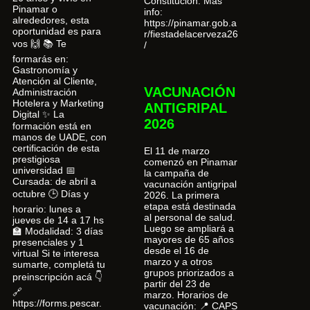
Constitución. Más
Pinamar o
info:
alrededores, esta
https://pinamar.gob.a
oportunidad es para
r/fiestadelacerveza26
vos 🙌 📚 Te
/
formarás en:
Gastronomía y
Atención al Cliente,
VACUNACIÓN
Administración
Hotelera y Marketing
ANTIGRIPAL
Digital ✨ La
2026
formación está en
manos de UADE, con
certificación de esta
El 11 de marzo
prestigiosa
comenzó en Pinamar
universidad 📅
la campaña de
Cursada: de abril a
vacunación antigripal
octubre 🕒 Días y
2026. La primera
etapa está destinada
horario: lunes a
al personal de salud.
jueves de 14 a 17 hs
Luego se ampliará a
🏫 Modalidad: 3 días
mayores de 65 años
presenciales y 1
desde el 16 de
virtual Si te interesa
marzo y a otros
sumarte, completá tu
grupos priorizados a
preinscripción acá 👇
partir del 23 de
🔗
marzo. Horarios de
https://forms.pescar.
vacunación: 📍 CAPS