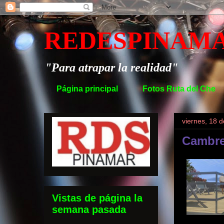
REDESPINAM
"Para atrapar la realidad"
Página principal
Fotos Ruta del Che
viernes, 18 
Cambre
Vistas de página la
semana pasada