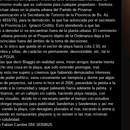
l mismo modo que es suficiente para cualquier propietario - frentista
ctuar obras en la planta urbana del Partido de Pinamar.
autorización a la Secretaria de Turismo de la Provincia de Bs. As.
 4916/76), para la demolición, la que fue autorizada por el secretario
la Provincia Lic. Ignacio Crottto. Esto atendiendo a que las
 a demoler sí se encuentran fuera de la planta urbana. El corrimiento
a urbana previsto en el Proyecto objeto de la Ordenanza deja a los
vinciales fuera del ámbito de la toma de decisiones.
, lo único que queda en el sector de playa hasta cota 2.50, es
mbra y sillas, de carácter no permanente, desmontable, etc, tal lo
 el PGUA.
ías que decir Biaggio en realidad seria, miren amigos durante treinta
ho otra cosa en la playa, que solo extender prorrogas, tras
hoy esto me supero y creemos que habiendo demasiados intereses
e poder político, seria conveniente ser tiempista y dormir por algún
po de proyectos, tal como lo hice en el 2006, pasandole la pelota a la
ando a la comunidad y seguir pateando hacia adelante la pelota.. y
tramos, en un callejón sin salida, haciendo playa naranja, con
s visuales, donde no vi necesario perder el tiempo con estudios
otorgar espacios para publicidad, banderitas y banderotas y así me
r viendo la playa, con desagües pluviales al mar, sacando la arena q
iendo en restaurantes playeros q no reúnen ni las mas mínimas
 salubridad.
to Fabian Cambre DNI 18358525