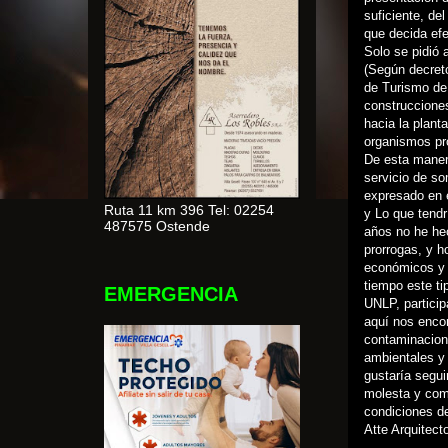
suficiente, de
que decida efe
Solo se pidió 
(Según decreto
de Turismo de 
construcciones
hacia la plant
organismos pro
De esta manera
servicio de so
expresado en
Ruta 11 km 396 Tel: 02254
y Lo que tendr
487575 Ostende
años no he hec
prorrogas, y 
económicos y d
tiempo este ti
EMERGENCIA
UNLP, particip
aquí nos encon
contaminacione
ambientales y 
gustaría segui
molesta y com
condiciones de
Atte Arquitec