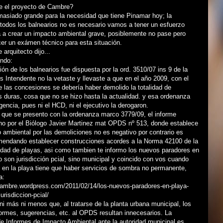
e el proyecto de Cambre?
asiado grande para la necesidad que tiene Pinamar hoy; la
todos los balnearios no es necesario vamos a tener un esfuerzo
 a crear un impacto ambiental grave, posiblemente no pase pero
er un exámen técnico para esta situación.
arquitecto dijo...
ondo:
ión de los balnearios fue dispuesta por la ord. 3510/07 ins 9 de la
s Intendente no la vetaste y llevaste a que en el año 2009, con el
 las concesiones se debería haber demolido la totalidad de
 duras, cosa que no se hizo hasta la actualidad. y esa ordenanza
gencia, pues ni el HCD, ni el ejecutivo la derogaron.
 que se presento con la ordenanza marco 3779/09, el informe
ho por el Biólogo Javier Martinez mat OPDS nº 513, donde establece
 ambiental por las demoliciones no es negativo por contrario es
omendando establecer construcciones acordes a la Norma 42100 de la
idad de playas, asi como tambien te informo los nuevos paradores en
no son jurisdicción pcial, sino municipal y coincido con vos cuando
 en la playa tiene que haber servicios de sombra no permanente,
a:
ncambre.wordpress.com/2011/02/14/los-nuevos-paradores-en-playa-
jurisdiccion-pcial/
 ni más ni menos que, al tratarse de la planta urbana municipal, los
ormes, sugerencias, etc. al OPDS resultan innecesarios. La
e Informes de Impacto Ambiental ante la autoridad municipal es