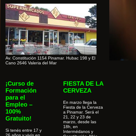
Av. Constitución 1154 Pinamar. Hubac 198 y El
Cano 2646 Valeria del Mar
¡Curso de
FIESTA DE LA
Formación
CERVEZA
para el
En marzo llega la
Empleo –
Fiesta de la Cerveza
100%
a Pinamar. Será el
21, 22 y 23 de
Gratuito!
marzo, desde las
18h, en
Si tenés entre 17 y
Intermédanos y
26 años y vivís en