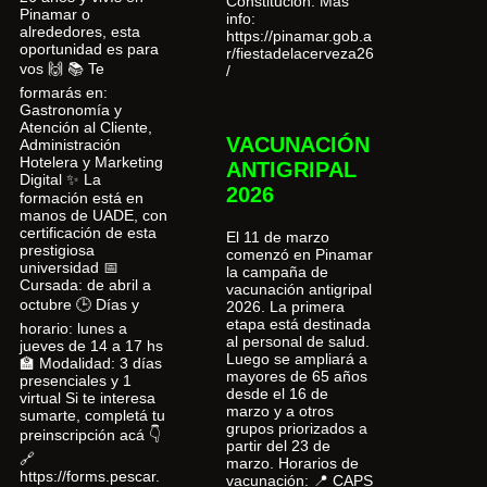
Constitución. Más
Pinamar o
info:
alrededores, esta
https://pinamar.gob.a
oportunidad es para
r/fiestadelacerveza26
vos 🙌 📚 Te
/
formarás en:
Gastronomía y
Atención al Cliente,
VACUNACIÓN
Administración
Hotelera y Marketing
ANTIGRIPAL
Digital ✨ La
2026
formación está en
manos de UADE, con
certificación de esta
El 11 de marzo
prestigiosa
comenzó en Pinamar
universidad 📅
la campaña de
Cursada: de abril a
vacunación antigripal
octubre 🕒 Días y
2026. La primera
etapa está destinada
horario: lunes a
al personal de salud.
jueves de 14 a 17 hs
Luego se ampliará a
🏫 Modalidad: 3 días
mayores de 65 años
presenciales y 1
desde el 16 de
virtual Si te interesa
marzo y a otros
sumarte, completá tu
grupos priorizados a
preinscripción acá 👇
partir del 23 de
🔗
marzo. Horarios de
https://forms.pescar.
vacunación: 📍 CAPS