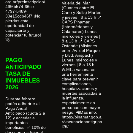
org.ar/preinscripcion/
Valeria del Mar
4f66b574-66ce-
(Guanca entre El
4797-b489-
Cano y Solís) Martes
30e15cdb46f7 ¡No
y jueves | 8 a 13 h 📍
pierdas esta
CAPS Pinamar
oportunidad de
(Intermédanos y
capacitarte y
Calamares) Lunes,
potenciar tu futuro!
miércoles y viernes |
🚀
8 a 13 h 📍 CAPS
Ostende (Misiones
entre Av. del Parque
y Blvd. Anspach)
PAGO
Lunes, miércoles y
viernes | 8 a 13 h.
ANTICIPADO
💪🏼La vacuna es
TASA DE
una herramienta
clave para prevenir
INMUEBLES
complicaciones,
2026
hospitalizaciones y
muertes asociadas a
la influenza,
Durante febrero
especialmente en
podés adherirte al
personas con mayor
Pago Anual
riesgo. 📲Más info:
Anticipado (cuota 2 a
https://pinamar.gob.a
12) y acceder a
r/vacunacionantigripa
importantes
l26/
beneficios: ✅ 10% de
descuento adicional