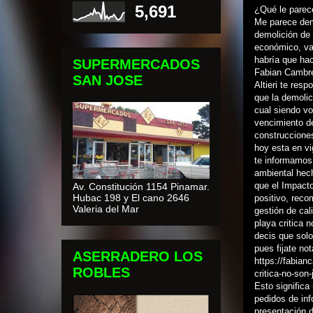
5,691
¿Qué le parec
Me parece dem
demolición de 
económico, va
habría que hac
SUPERMERCADOS
Fabian Cambre 
SAN JOSE
Altieri te resp
que la demolic
cual siendo vo
vencimiento de
construcciones
hoy esta en vi
te informamos
ambiental hec
que el Impacto
Av. Constitución 1154 Pinamar.
Hubac 198 y El cano 2646
positivo, rec
Valeria del Mar
gestión de cal
playa critica 
decis que solo
pues fijate not
ASERRADERO LOS
https://fabia
ROBLES
critica-no-son-
Esto significa
pedidos de inf
presentación d