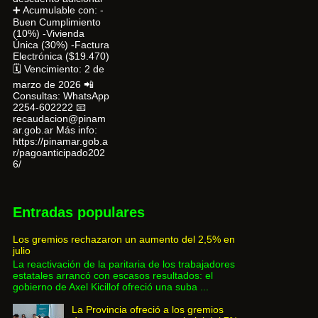
➕ Acumulable con: -
Buen Cumplimiento
(10%) -Vivienda
Única (30%) -Factura
Electrónica ($19.470)
🗓 Vencimiento: 2 de
marzo de 2026 📲
Consultas: WhatsApp
2254-602222 📧
recaudacion@pinam
ar.gob.ar Más info:
https://pinamar.gob.a
r/pagoanticipado202
6/
Entradas populares
Los gremios rechazaron un aumento del 2,5% en
julio
La reactivación de la paritaria de los trabajadores
estatales arrancó con escasos resultados: el
gobierno de Axel Kicillof ofreció una suba ...
La Provincia ofreció a los gremios