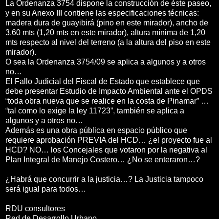
La Ordenanza 3754 dispone la construcción de éste paseo,
y en su Anexo III contiene las especificaciones técnicas:
madera dura de guayibirá (pino en este mirador), ancho de
3,60 mts (1,20 mts en este mirador), altura mínima de 1,20
mts respecto al nivel del terreno (a la altura del piso en este
mirador).
O sea la Ordenanza 3754/09 se aplica a algunos y a otros
no…
El Fallo Judicial del Fiscal de Estado que establece que
debe presentar Estudio de Impacto Ambiental ante el OPDS
“toda obra nueva que se realice en la costa de Pinamar” …
“tal como lo exige la ley 11723”, también se aplica a
algunos y a otros no…
Además es una obra pública en espacio público que
requiere aprobación PREVIA del HCD… ¿el proyecto fue al
HCD? NO… los Concejales que votaron por la negativa al
Plan Integral de Manejo Costero… ¿No se enteraron…?
¿Habrá que concurrir a la justicia…? La Justicia tampoco
será igual para todos…
RDU consultores
Red de Desarrollo Urbano