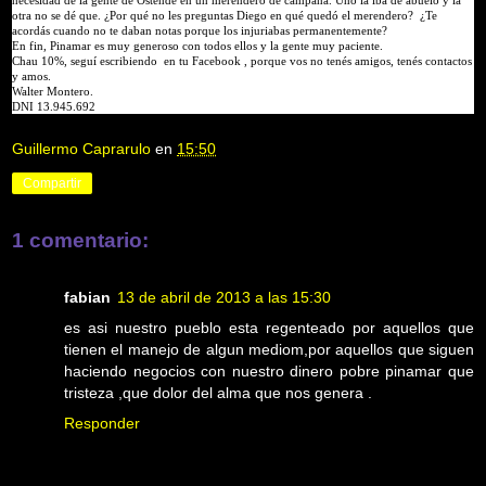
otra no se dé que. ¿Por qué no les preguntas Diego en qué quedó el merendero? ¿Te
acordás cuando no te daban notas porque los injuriabas permanentemente?
En fin, Pinamar es muy generoso con todos ellos y la gente muy paciente.
Chau 10%, seguí escribiendo en tu Facebook , porque vos no tenés amigos, tenés contactos
y amos.
Walter Montero.
DNI 13.945.692
Guillermo Caprarulo
en
15:50
Compartir
1 comentario:
fabian
13 de abril de 2013 a las 15:30
es asi nuestro pueblo esta regenteado por aquellos que
tienen el manejo de algun mediom,por aquellos que siguen
haciendo negocios con nuestro dinero pobre pinamar que
tristeza ,que dolor del alma que nos genera .
Responder