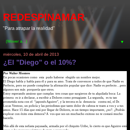
REDESPINAMAR
"Para atrapar la realidad"
▼
miércoles, 10 de abril de 2013
¿El "Diego" o el 10%?
Por Walter Montero
En pocas ocasiones como esta pudo haberse elegido un nombre mejor.
El Diego habla y habla para él y para su amo. Trata de convencer a todos de que Nadie es
Perfecto, pero no puede completar la afirmación popular que dice: Nadie es perfecto…pero
algunos son más porquería que otros.
Estoy esperando ansioso que cumplas tres cosas que surgieron de tu alquilada boca: La
primera es ir a declarar, a escribir a Dolores como presagiaste. La segunda, es tu tan
prometida nota con el “japonés Aguirre”, y la tercera es la denuncia contra mí, el Dr.
Lucas Ventoso, un policía y las periodistas que tanto dolor de cabeza te traen a vos y a tus
amos. Hace 15 días que está por llegar de Dolores, es un tiempo importante, ¿no?. ¿Podrás
explicar con éxito esta demora? A vos que sos un muchacho exitoso no te costará mucho
hacerlo.
Más allá de esta nefasta payasada, armada por el chiquito Uribe, lo cierto es que Aguirre está
preso y las menores víctimas de trata a resguardo.