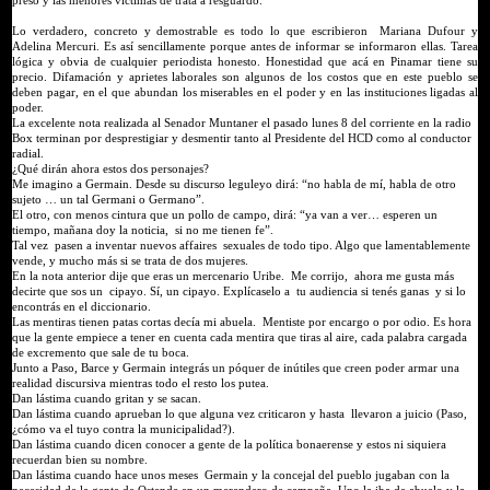
Lo verdadero, concreto y demostrable es todo lo que escribieron Mariana Dufour y
Adelina Mercuri. Es así sencillamente porque antes de informar se informaron ellas. Tarea
lógica y obvia de cualquier periodista honesto. Honestidad que acá en Pinamar tiene su
precio. Difamación y aprietes laborales son algunos de los costos que en este pueblo se
deben pagar, en el que abundan los miserables en el poder y en las instituciones ligadas al
poder.
La excelente nota realizada al Senador Muntaner el pasado lunes 8 del corriente en la radio
Box terminan por desprestigiar y desmentir tanto al Presidente del HCD como al conductor
radial.
¿Qué dirán ahora estos dos personajes?
Me imagino a Germain. Desde su discurso leguleyo dirá: “no habla de mí, habla de otro
sujeto … un tal Germani o Germano”.
El otro, con menos cintura que un pollo de campo, dirá: “ya van a ver… esperen un
tiempo, mañana doy la noticia, si no me tienen fe”.
Tal vez pasen a inventar nuevos affaires sexuales de todo tipo. Algo que lamentablemente
vende, y mucho más si se trata de dos mujeres.
En la nota anterior dije que eras un mercenario Uribe. Me corrijo, ahora me gusta más
decirte que sos un cipayo. Sí, un cipayo. Explícaselo a tu audiencia si tenés ganas y si lo
encontrás en el diccionario.
Las mentiras tienen patas cortas decía mi abuela. Mentiste por encargo o por odio. Es hora
que la gente empiece a tener en cuenta cada mentira que tiras al aire, cada palabra cargada
de excremento que sale de tu boca.
Junto a Paso, Barce y Germain integrás un póquer de inútiles que creen poder armar una
realidad discursiva mientras todo el resto los putea.
Dan lástima cuando gritan y se sacan.
Dan lástima cuando aprueban lo que alguna vez criticaron y hasta llevaron a juicio (Paso,
¿cómo va el tuyo contra la municipalidad?).
Dan lástima cuando dicen conocer a gente de la política bonaerense y estos ni siquiera
recuerdan bien su nombre.
Dan lástima cuando hace unos meses Germain y la concejal del pueblo jugaban con la
necesidad de la gente de Ostende en un merendero de campaña. Uno la iba de abuelo y la