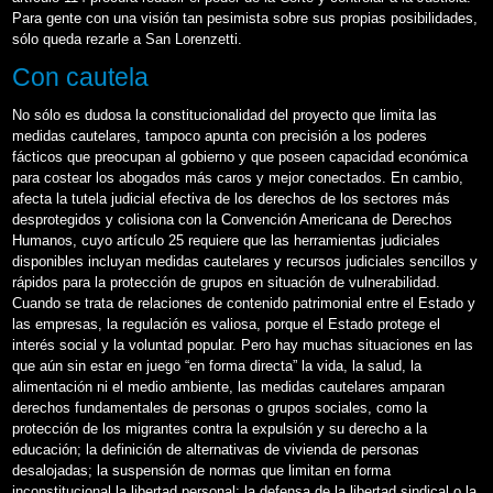
Para gente con una visión tan pesimista sobre sus propias posibilidades,
sólo queda rezarle a San Lorenzetti.
Con cautela
No sólo es dudosa la constitucionalidad del proyecto que limita las
medidas cautelares, tampoco apunta con precisión a los poderes
fácticos que preocupan al gobierno y que poseen capacidad económica
para costear los abogados más caros y mejor conectados. En cambio,
afecta la tutela judicial efectiva de los derechos de los sectores más
desprotegidos y colisiona con la Convención Americana de Derechos
Humanos, cuyo artículo 25 requiere que las herramientas judiciales
disponibles incluyan medidas cautelares y recursos judiciales sencillos y
rápidos para la protección de grupos en situación de vulnerabilidad.
Cuando se trata de relaciones de contenido patrimonial entre el Estado y
las empresas, la regulación es valiosa, porque el Estado protege el
interés social y la voluntad popular. Pero hay muchas situaciones en las
que aún sin estar en juego “en forma directa” la vida, la salud, la
alimentación ni el medio ambiente, las medidas cautelares amparan
derechos fundamentales de personas o grupos sociales, como la
protección de los migrantes contra la expulsión y su derecho a la
educación; la definición de alternativas de vivienda de personas
desalojadas; la suspensión de normas que limitan en forma
inconstitucional la libertad personal; la defensa de la libertad sindical o la