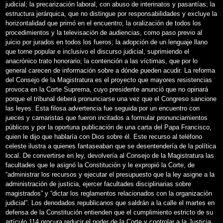
judicial; la precarización laboral, con abuso de interinatos y pasantías; la
estructura jerárquica, que no distingue por responsabilidades y excluye la
horizontalidad que primó en el encuentro; la oralización de todos los
procedimientos y la televisación de audiencias, como paso previo al
juicio por jurados en todos los fueros; la adopción de un lenguaje llano
que torne popular e inclusivo el discurso judicial, suprimiendo el
anacrónico trato honorario; la contención a las víctimas, que por lo
general carecen de información sobre a dónde pueden acudir. La reforma
del Consejo de la Magistratura es el proyecto que mayores resistencias
provoca en la Corte Suprema, cuyo presidente anunció que no opinará
porque el tribunal deberá pronunciarse una vez que el Congreso sancione
las leyes. Esta filosa advertencia fue seguida por un encuentro con
jueces y camaristas que fueron incitados a formular pronunciamientos
públicos y por la oportuna publicación de una carta del Papa Francisco,
quien le dijo que hablaría con Dios sobre él. Este recurso al teléfono
celeste ilustra a quienes fantaseaban que se desentendería de la política
local. De convertirse en ley, devolvería al Consejo de la Magistratura las
facultades que le asignó la Constitución y le expropió la Corte, de
“administrar los recursos y ejecutar el presupuesto que la ley asigne a la
administración de justicia, ejercer facultades disciplinarias sobre
magistrados” y “dictar los reglamentos relacionados con la organización
judicial”. Los denodados republicanos que saldrán a la calle el martes en
defensa de la Constitución entienden que el cumplimiento estricto de su
artículo 114 procura reducir el poder de la Corte y controlar a la Justicia.