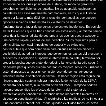
exigencia de acciones positivas del Estado, de modo de garantizar
derechos en condiciones de igualdad. No es aceptable equiparar las
cautelares en casos meramente patrimoniales, en los que el Estado
suele ser la parte más débil de la relación, con aquellas que pueden
oponerse a ciertos actos estatales violatorios de derechos
fundamentales a favor de personas o colectivos indefensos. Es posible
evitar los abusos que se han conocido en estos años y al mismo tiempo
garantizar la tutela judicial de sectores a los que les cuesta acceder a
una defensa rápida y eficaz de sus derechos. Si los requisitos para su
admisibilidad son casi imposibles de sortear y se exige una
contracautela que obra como valla para quienes no tienen bienes o
posibilidad de acreditar ingresos que solventen los gastos del proceso, y
si además la apelación suspende el efecto de la cautelar, terminará por
crecer la brecha que se pretende reducir y la herramienta sólo seguirá
disponible para quienes puedan costear los mejores servicios jurídicos y
estén dispuestos a hacer un complejo recorrido por los vericuetos
judiciales hasta la sentencia definitiva. De haber regido esta regulación,
ninguna medida cautelar hubiera impedido la demolición de la ESMA
dispuesta por Menem, ni la privatización del PAMI. Tampoco podrían
haberse suspendido los efectos de la reforma del sistema de
excarcelaciones bonaerense, evitando daños irreparables mientras se
discute su constitucionalidad. Al restringirse las medidas de no innovar a
“una conducta material” del Estado, quedan excluidos todos los actos