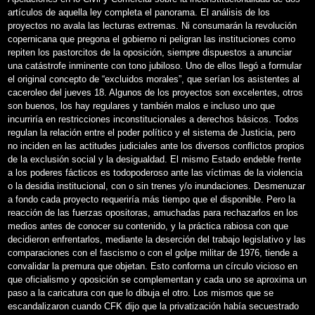
artículos de aquella ley completa el panorama. El análisis de los
proyectos no avala las lecturas extremas. Ni consumarán la revolución
copernicana que pregona el gobierno ni peligran las instituciones como
repiten los pastorcitos de la oposición, siempre dispuestos a anunciar
una catástrofe inminente con tono jubiloso. Uno de ellos llegó a formular
el original concepto de “excluidos morales”, que serían los asistentes al
caceroleo del jueves 18. Algunos de los proyectos son excelentes, otros
son buenos, los hay regulares y también malos e incluso uno que
incurriría en restricciones inconstitucionales a derechos básicos. Todos
regulan la relación entre el poder político y el sistema de Justicia, pero
no inciden en las actitudes judiciales ante los diversos conflictos propios
de la exclusión social y la desigualdad. El mismo Estado endeble frente
a los poderes fácticos es todopoderoso ante las víctimas de la violencia
o la desidia institucional, con o sin trenes y/o inundaciones. Desmenuzar
a fondo cada proyecto requeriría más tiempo que el disponible. Pero la
reacción de las fuerzas opositoras, amuchadas para rechazarlos en los
medios antes de conocer su contenido, y la práctica rabiosa con que
decidieron enfrentarlos, mediante la deserción del trabajo legislativo y las
comparaciones con el fascismo o con el golpe militar de 1976, tiende a
convalidar la premura que objetan. Esto conforma un círculo vicioso en
que oficialismo y oposición se complementan y cada uno se aproxima un
paso a la caricatura con que lo dibuja el otro. Los mismos que se
escandalizaron cuando CFK dijo que la privatización había secuestrado