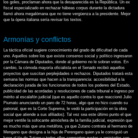
los goles, proclaman ahora que la desaparecida es la República. Un ex
fiscal especializado en rechazar hábeas corpus durante la dictadura
llamó ahora megalómana que no tiene vergüenza a la presidente. Mejor
que la ópera italiana sería revisar los textos.
Armonías y conflictos
La táctica oficial sugiere conocimiento del grado de dificultad de cada
uno. Aquellos sobre los que existe consenso social y político ingresaron
por la Cámara de Diputados, donde al gobierno no le sobran votos. En
cambio, la cómoda mayoría oficialista en el Senado recibió aquellos
proyectos que suscitan perplejidades o rechazos. Diputados tratará esta
semana las normas que hacen a la transparencia: accesibilidad a la
declaración jurada de los funcionarios de todos los poderes del Estado,
publicidad de las acordadas y resoluciones de cada tribunal e ingreso por
mérito al escalafón judicial (que es aquello contra lo que reaccionó Julio
Piumato anunciando un paro de 72 horas, algo que no hizo cuando su
patronal, que es la Corte Suprema, le vedó la participación en la obra
social que atiende a sus afiliados). Tal vez sea este último punto el que
mejor ventile la sofocante atmósfera de la familia judicial, expresión que
es mucho más que una metáfora, ya que Zutano contrata al hermano de
Mengano que designa a la hija de Perengano quien ya le consiguió un
lugar al tío de Zutano y todos ellos comparten gustos y amistades con