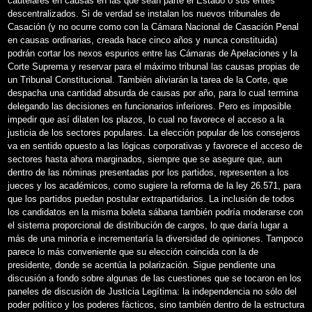
cautelares en causas en las que sean parte el Estado o sus entes
descentralizados. Si de verdad se instalan los nuevos tribunales de
Casación (y no ocurre como con la Cámara Nacional de Casación Penal
en causas ordinarias, creada hace cinco años y nunca constituida)
podrán cortar los nexos espurios entre las Cámaras de Apelaciones y la
Corte Suprema y reservar para el máximo tribunal las causas propias de
un Tribunal Constitucional. También aliviarán la tarea de la Corte, que
despacha una cantidad absurda de causas por año, para lo cual termina
delegando las decisiones en funcionarios inferiores. Pero es imposible
impedir que así dilaten los plazos, lo cual no favorece el acceso a la
justicia de los sectores populares. La elección popular de los consejeros
va en sentido opuesto a las lógicas corporativas y favorece el acceso de
sectores hasta ahora marginados, siempre que se asegure que, aun
dentro de las nóminas presentadas por los partidos, representen a los
jueces y los académicos, como sugiere la reforma de la ley 26.571, para
que los partidos puedan postular extrapartidarios. La inclusión de todos
los candidatos en la misma boleta sábana también podría moderarse con
el sistema proporcional de distribución de cargos, lo que daría lugar a
más de una minoría e incrementaría la diversidad de opiniones. Tampoco
parece lo más conveniente que su elección coincida con la de
presidente, donde se acentúa la polarización. Sigue pendiente una
discusión a fondo sobre algunas de las cuestiones que se tocaron en los
paneles de discusión de Justicia Legítima: la independencia no sólo del
poder político y los poderes fácticos, sino también dentro de la estructura