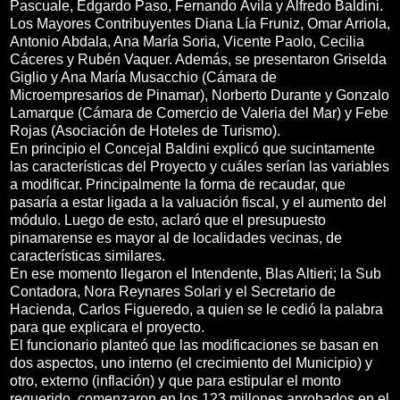
Pascuale, Edgardo Paso, Fernando Ávila y Alfredo Baldini.
Los Mayores Contribuyentes Diana Lía Fruniz, Omar Arriola,
Antonio Abdala, Ana María Soria, Vicente Paolo, Cecilia
Cáceres y Rubén Vaquer. Además, se presentaron Griselda
Giglio y Ana María Musacchio (Cámara de
Microempresarios de Pinamar), Norberto Durante y Gonzalo
Lamarque (Cámara de Comercio de Valeria del Mar) y Febe
Rojas (Asociación de Hoteles de Turismo).
En principio el Concejal Baldini explicó que sucintamente
las características del Proyecto y cuáles serían las variables
a modificar. Principalmente la forma de recaudar, que
pasaría a estar ligada a la valuación fiscal, y el aumento del
módulo. Luego de esto, aclaró que el presupuesto
pinamarense es mayor al de localidades vecinas, de
características similares.
En ese momento llegaron el Intendente, Blas Altieri; la Sub
Contadora, Nora Reynares Solari y el Secretario de
Hacienda, Carlos Figueredo, a quien se le cedió la palabra
para que explicara el proyecto.
El funcionario planteó que las modificaciones se basan en
dos aspectos, uno interno (el crecimiento del Municipio) y
otro, externo (inflación) y que para estipular el monto
requerido, comenzaron en los 123 millones aprobados en el