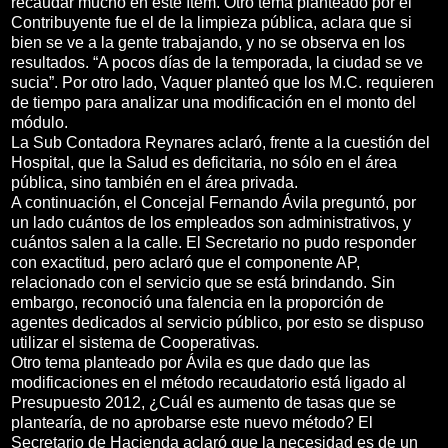
recaudar mucho en este ítem. Otro tema planteado por el
Contribuyente fue el de la limpieza pública, aclara que si
bien se ve a la gente trabajando, y no se observa en los
resultados. “A pocos días de la temporada, la ciudad se ve
sucia”. Por otro lado, Vaquer planteó que los M.C. requieren
de tiempo para analizar una modificación en el monto del
módulo.
La Sub Contadora Reynares aclaró, frente a la cuestión del
Hospital, que la Salud es deficitaria, no sólo en el área
pública, sino también en el área privada.
A continuación, el Concejal Fernando Ávila preguntó, por
un lado cuántos de los empleados son administrativos, y
cuántos salen a la calle. El Secretario no pudo responder
con exactitud, pero aclaró que el componente AP,
relacionado con el servicio que se está brindando. Sin
embargo, reconoció una falencia en la proporción de
agentes dedicados al servicio público, por esto se dispuso
utilizar el sistema de Cooperativas.
Otro tema planteado por Ávila es que dado que las
modificaciones en el método recaudatorio está ligado al
Presupuesto 2012, ¿Cuál es aumento de tasas que se
plantearía, de no aprobarse este nuevo método? El
Secretario de Hacienda aclaró que la necesidad es de un