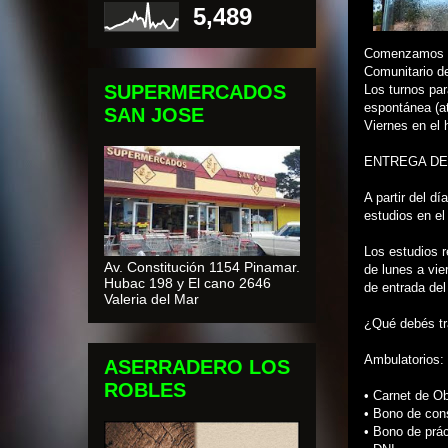
5,489
Comenzamos co
Comunitario d
SUPERMERCADOS
Los turnos pa
espontánea (at
SAN JOSE
Viernes en el 
ENTREGA DE
A partir del d
estudios en el
Los estudios r
Av. Constitución 1154 Pinamar.
de lunes a vie
Hubac 198 y El cano 2646
de entrada del
Valeria del Mar
¿Qué debés tra
Ambulatorios:
ASERRADERO LOS
ROBLES
• Carnet de Ob
• Bono de con
• Bono de prá