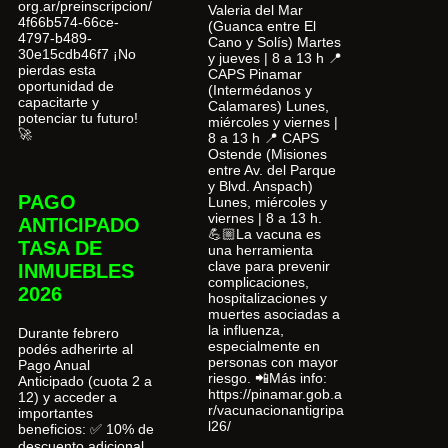
org.ar/preinscripcion/
Valeria del Mar
4f66b574-66ce-
(Guanca entre El
4797-b489-
Cano y Solís) Martes
30e15cdb46f7 ¡No
y jueves | 8 a 13 h 📍
pierdas esta
CAPS Pinamar
oportunidad de
(Intermédanos y
capacitarte y
Calamares) Lunes,
potenciar tu futuro!
miércoles y viernes |
🚀
8 a 13 h 📍 CAPS
Ostende (Misiones
entre Av. del Parque
y Blvd. Anspach)
PAGO
Lunes, miércoles y
viernes | 8 a 13 h.
ANTICIPADO
💪🏼La vacuna es
TASA DE
una herramienta
clave para prevenir
INMUEBLES
complicaciones,
2026
hospitalizaciones y
muertes asociadas a
la influenza,
Durante febrero
especialmente en
podés adherirte al
personas con mayor
Pago Anual
riesgo. 📲Más info:
Anticipado (cuota 2 a
https://pinamar.gob.a
12) y acceder a
r/vacunacionantigripa
importantes
l26/
beneficios: ✅ 10% de
descuento adicional