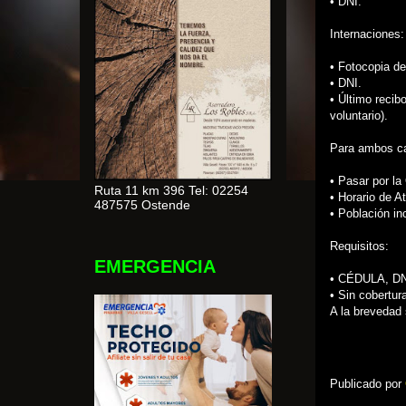
• DNI.
Internaciones:
• Fotocopia de
• DNI.
• Último recib
voluntario).
Para ambos ca
• Pasar por la 
Ruta 11 km 396 Tel: 02254
• Horario de A
487575 Ostende
• Población i
Requisitos:
EMERGENCIA
• CÉDULA, D
• Sin cobertur
A la brevedad 
Publicado por