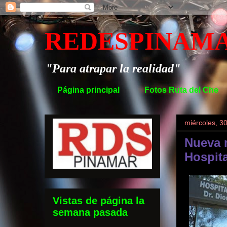
REDESPINAM
"Para atrapar la realidad"
Página principal
Fotos Ruta del Che
miércoles, 3
Nueva 
Hospit
Vistas de página la
semana pasada