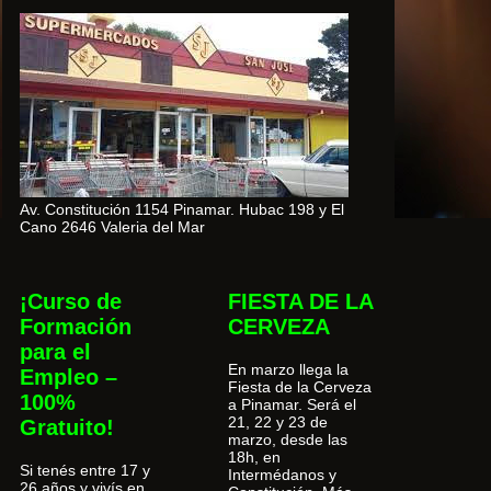
Av. Constitución 1154 Pinamar. Hubac 198 y El
Cano 2646 Valeria del Mar
¡Curso de
FIESTA DE LA
Formación
CERVEZA
para el
En marzo llega la
Empleo –
Fiesta de la Cerveza
100%
a Pinamar. Será el
21, 22 y 23 de
Gratuito!
marzo, desde las
18h, en
Si tenés entre 17 y
Intermédanos y
26 años y vivís en