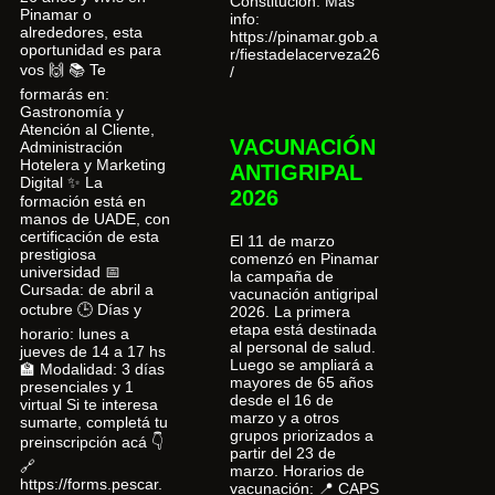
Constitución. Más
Pinamar o
info:
alrededores, esta
https://pinamar.gob.a
oportunidad es para
r/fiestadelacerveza26
vos 🙌 📚 Te
/
formarás en:
Gastronomía y
Atención al Cliente,
VACUNACIÓN
Administración
Hotelera y Marketing
ANTIGRIPAL
Digital ✨ La
2026
formación está en
manos de UADE, con
certificación de esta
El 11 de marzo
prestigiosa
comenzó en Pinamar
universidad 📅
la campaña de
Cursada: de abril a
vacunación antigripal
octubre 🕒 Días y
2026. La primera
etapa está destinada
horario: lunes a
al personal de salud.
jueves de 14 a 17 hs
Luego se ampliará a
🏫 Modalidad: 3 días
mayores de 65 años
presenciales y 1
desde el 16 de
virtual Si te interesa
marzo y a otros
sumarte, completá tu
grupos priorizados a
preinscripción acá 👇
partir del 23 de
🔗
marzo. Horarios de
https://forms.pescar.
vacunación: 📍 CAPS