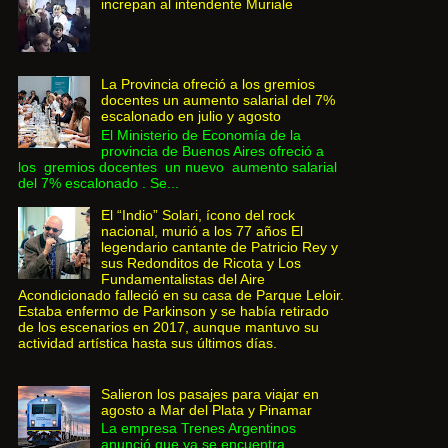
increpan al intendente Muriale
La Provincia ofreció a los gremios
docentes un aumento salarial del 7%
escalonado en julio y agosto
El Ministerio de Economía de la
provincia de Buenos Aires ofreció a
los gremios docentes un nuevo aumento salarial
del 7% escalonado . Se...
El “Indio” Solari, ícono del rock
nacional, murió a los 77 años El
legendario cantante de Patricio Rey y
sus Redonditos de Ricota y Los
Fundamentalistas del Aire
Acondicionado falleció en su casa de Parque Leloir.
Estaba enfermo de Parkinson y se había retirado
de los escenarios en 2017, aunque mantuvo su
actividad artística hasta sus últimos días.
Salieron los pasajes para viajar en
agosto a Mar del Plata y Pinamar
La empresa Trenes Argentinos
anunció que ya se encuentra