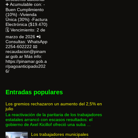
➕ Acumulable con: -
Buen Cumplimiento
(10%) -Vivienda
Única (30%) -Factura
Electrónica ($19.470)
🗓 Vencimiento: 2 de
marzo de 2026 📲
Consultas: WhatsApp
2254-602222 📧
recaudacion@pinam
ar.gob.ar Más info:
https://pinamar.gob.a
r/pagoanticipado202
6/
Entradas populares
Los gremios rechazaron un aumento del 2,5% en
julio
La reactivación de la paritaria de los trabajadores
estatales arrancó con escasos resultados: el
gobierno de Axel Kicillof ofreció una suba ...
Los trabajadores municipales