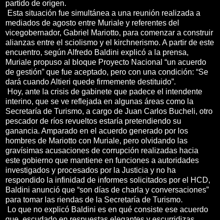
partido de origen.
Esta situación fue simultánea a una reunión realizada a
mediados de agosto entre Muriale y referentes del
vicegobernador, Gabriel Mariotto, para comenzar a construir
alianzas entre el sciolismo y el kirchnerismo. A partir de este
encuentro, según Alfredo Baldini explicó a la prensa,
Muriale propuso al bloque Proyecto Nacional “un acuerdo
de gestión” que fue aceptado, pero con una condición: “Se
dará cuando Altieri quede firmemente destituido”.
Hoy, ante la crisis de gabinete que padece el intendente
interino, que se ve reflejada en algunas áreas como la
Secretaría de Turismo, a cargo de Juan Carlos Bucheli, otro
pescador de ríos revueltos estaría pretendiendo su
ganancia. Amparado en el acuerdo generado por los
hombres de Mariotto con Muriale, pero olvidando las
gravísimas acusaciones de corrupción realizadas hacia
este gobierno que mantiene en funciones a autoridades
investigados y procesados por la Justicia y no ha
respondido la infinidad de informes solicitados por el HCD,
Baldini anunció que “son días de charla y conversaciones”
para tomar las riendas de la Secretaría de Turismo.
Lo que no explicó Baldini es en qué consiste ese acuerdo
que, escudado en respuestas elegantes y escurridizas,