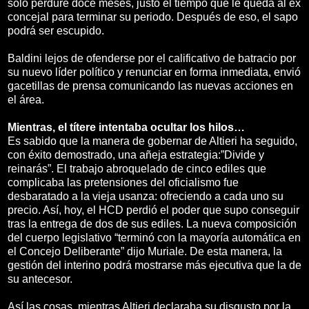
solo perdure doce meses, justo el tiempo que le queda al ex
concejal para terminar su periodo. Después de eso, el sapo
podrá ser escupido.
Baldini lejos de ofenderse por el calificativo de batracio por
su nuevo líder político y renunciar en forma inmediata, envió
gacetillas de prensa comunicando las nuevas acciones en
el área.
Mientras, el títere intentaba ocultar los hilos…
Es sabido que la manera de gobernar de Altieri ha seguido,
con éxito demostrado, una añeja estrategia:”Divide y
reinarás”. El trabajo abroquelado de cinco ediles que
complicaba las pretensiones del oficialismo fue
desbaratado a la vieja usanza: ofreciendo a cada uno su
precio. Así, hoy, el HCD perdió el poder que supo conseguir
tras la entrega de dos de sus ediles. La nueva composición
del cuerpo legislativo “terminó con la mayoría automática en
el Concejo Deliberante” dijo Muriale. De esta manera, la
gestión del interino podrá mostrarse más ejecutiva que la de
su antecesor.
Así las cosas, mientras Altieri declaraba su disgusto por la