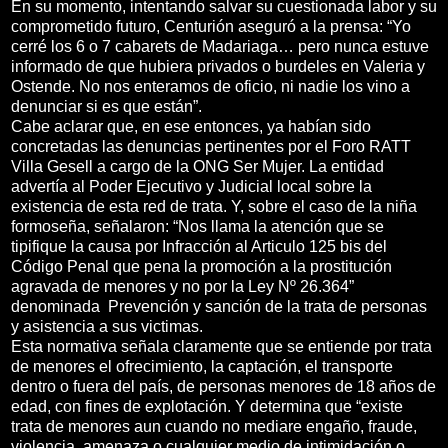
En su momento, intentando salvar su cuestionada labor y su
comprometido futuro, Centurión aseguró a la prensa: “Yo
cerré los 6 o 7 cabarets de Madariaga… pero nunca estuve
informado de que hubiera privados o burdeles en Valeria y
Ostende. No nos enteramos de oficio, ni nadie los vino a
denunciar si es que están”.
Cabe aclarar que, en ese entonces, ya habían sido
concretadas las denuncias pertinentes por el Foro RATT
Villa Gesell a cargo de la ONG Ser Mujer. La entidad
advertía al Poder Ejecutivo y Judicial local sobre la
existencia de esta red de trata. Y, sobre el caso de la niña
formoseña, señalaron: “Nos llama la atención que se
tipifique la causa por Infracción al Articulo 125 bis del
Código Penal que pena la promoción a la prostitución
agravada de menores y no por la Ley Nº 26.364”
denominada Prevención y sanción de la trata de personas
y asistencia a sus victimas.
Esta normativa señala claramente que se entiende por trata
de menores el ofrecimiento, la captación, el transporte
dentro o fuera del país, de personas menores de 18 años de
edad, con fines de explotación. Y determina que “existe
trata de menores aun cuando no mediare engaño, fraude,
violencia, amenaza o cualquier medio de intimidación o