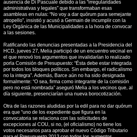
ausencia de Di Pascuale debido a las “irregularidades
administrativas y legales” que transformaban esas
asambleas en nulas: “No voy a dar quórum para semejante
atropello”, insistió y acusó a Germain de incumplir con la
Ley Orgánica de las Municipalidades a la hora de convocar
a las sesiones.
Ratificando las denuncias presentadas a la Presidencia del
HCD, jueves 27, Melia participó de un encuentro vecinal en
el que renovó los argumentos que invalidarían lo realizado
porla Comisión de Presupuesto: “Ésta debe estar integrada
por todos los bloques políticos. Sin embargo, el radicalismo
no la integra”. Además, Barce aún no ha sido designada
formalmente: “O sea, firma como integrante de la comisión
pero no está nombrada” aseguró Melia a los vecinos que, al
día siguiente, presenciarían una nueva borocotización.
Otra de las razones aludidas por la edil para no dar quórum
era que “uno de los expediente que figura en la
convocatoria se relaciona con las solicitudes de
excepciones al COU, si no, (el oficialismo) no tiene los
votos necesarios para aprobar el nuevo Código Tributario
para el Presupuesto 2013 con todos los aumentos