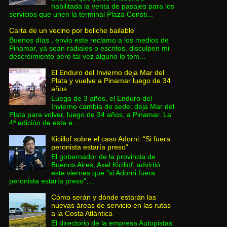
habilitada la venta de pasajes para los
servicios que unen la terminal Plaza Consti...
Carta de un vecino por boliche bailable
Buenos días , envio este reclamo a los medios de
Pinamar, ya sean radiales o escritos, disculpen mi
descreimiento pero tal vez alguno lo tom...
El Enduro del Invierno deja Mar del
Plata y vuelve a Pinamar luego de 34
años
Luego de 3 años, el Enduro del
Invierno cambia de sede: deja Mar del
Plata para volver, luego de 34 años, a Pinamar. La
4ª edición de este e...
Kicillof sobre el caso Adorni: “Si fuera
peronista estaría preso”
El gobernador de la provincia de
Buenos Aires, Axel Kicillof, advirtió
este viernes que "si Adorni fuera
peronista estaría preso",...
Cómo serán y dónde estarán las
nuevas áreas de servicio en las rutas
a la Costa Atlántica
El directorio de la empresa Autopistas