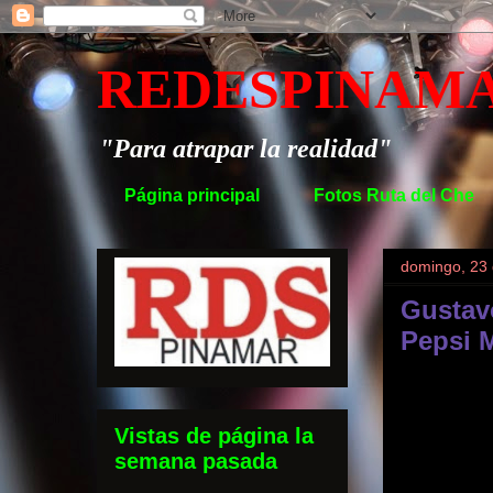
REDESPINAM
"Para atrapar la realidad"
Página principal
Fotos Ruta del Che
domingo, 23
Gustavo
Pepsi 
Vistas de página la
semana pasada