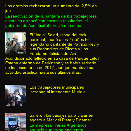
Los gremios rechazaron un aumento del 2,5% en
julio
La reactivación de la paritaria de los trabajadores
estatales arrancó con escasos resultados: el
gobierno de Axel Kicillof ofreció una suba ...
El “Indio” Solari, ícono del rock
nacional, murió a los 77 años El
legendario cantante de Patricio Rey y
sus Redonditos de Ricota y Los
Fundamentalistas del Aire
Acondicionado falleció en su casa de Parque Leloir.
Estaba enfermo de Parkinson y se había retirado
de los escenarios en 2017, aunque mantuvo su
actividad artística hasta sus últimos días.
Los trabajadores municipales
increpan al intendente Muriale
Salieron los pasajes para viajar en
agosto a Mar del Plata y Pinamar
La empresa Trenes Argentinos
anunció que ya se encuentra