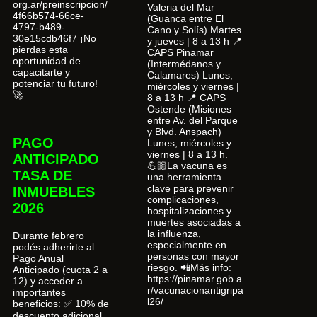
org.ar/preinscripcion/
Valeria del Mar
4f66b574-66ce-
(Guanca entre El
4797-b489-
Cano y Solís) Martes
30e15cdb46f7 ¡No
y jueves | 8 a 13 h 📍
pierdas esta
CAPS Pinamar
oportunidad de
(Intermédanos y
capacitarte y
Calamares) Lunes,
potenciar tu futuro!
miércoles y viernes |
🚀
8 a 13 h 📍 CAPS
Ostende (Misiones
entre Av. del Parque
y Blvd. Anspach)
PAGO
Lunes, miércoles y
viernes | 8 a 13 h.
ANTICIPADO
💪🏼La vacuna es
TASA DE
una herramienta
clave para prevenir
INMUEBLES
complicaciones,
2026
hospitalizaciones y
muertes asociadas a
la influenza,
Durante febrero
especialmente en
podés adherirte al
personas con mayor
Pago Anual
riesgo. 📲Más info:
Anticipado (cuota 2 a
https://pinamar.gob.a
12) y acceder a
r/vacunacionantigripa
importantes
l26/
beneficios: ✅ 10% de
descuento adicional