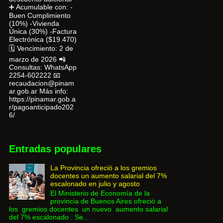
➕ Acumulable con: -
Buen Cumplimiento
(10%) -Vivienda
Única (30%) -Factura
Electrónica ($19.470)
🗓 Vencimiento: 2 de
marzo de 2026 📲
Consultas: WhatsApp
2254-602222 📧
recaudacion@pinam
ar.gob.ar Más info:
https://pinamar.gob.a
r/pagoanticipado202
6/
Entradas populares
La Provincia ofreció a los gremios
docentes un aumento salarial del 7%
escalonado en julio y agosto
El Ministerio de Economía de la
provincia de Buenos Aires ofreció a
los gremios docentes un nuevo aumento salarial
del 7% escalonado . Se...