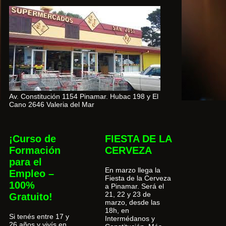
Av. Constitución 1154 Pinamar. Hubac 198 y El
Cano 2646 Valeria del Mar
¡Curso de
FIESTA DE LA
Formación
CERVEZA
para el
En marzo llega la
Empleo –
Fiesta de la Cerveza
100%
a Pinamar. Será el
21, 22 y 23 de
Gratuito!
marzo, desde las
18h, en
Si tenés entre 17 y
Intermédanos y
26 años y vivís en