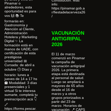
Constitución. Más
Pinamar o
info:
alrededores, esta
https://pinamar.gob.a
oportunidad es para
r/fiestadelacerveza26
vos 🙌 📚 Te
/
formarás en:
Gastronomía y
Atención al Cliente,
VACUNACIÓN
Administración
Hotelera y Marketing
ANTIGRIPAL
Digital ✨ La
2026
formación está en
manos de UADE, con
certificación de esta
El 11 de marzo
prestigiosa
comenzó en Pinamar
universidad 📅
la campaña de
Cursada: de abril a
vacunación antigripal
octubre 🕒 Días y
2026. La primera
etapa está destinada
horario: lunes a
al personal de salud.
jueves de 14 a 17 hs
Luego se ampliará a
🏫 Modalidad: 3 días
mayores de 65 años
presenciales y 1
desde el 16 de
virtual Si te interesa
marzo y a otros
sumarte, completá tu
grupos priorizados a
preinscripción acá 👇
partir del 23 de
🔗
marzo. Horarios de
https://forms.pescar.
vacunación: 📍 CAPS