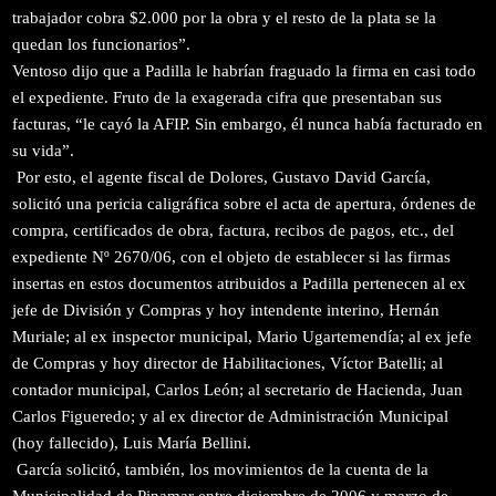
trabajador cobra $2.000 por la obra y el resto de la plata se la
quedan los funcionarios”.
Ventoso dijo que a Padilla le habrían fraguado la firma en casi todo
el expediente. Fruto de la exagerada cifra que presentaban sus
facturas, “le cayó la AFIP. Sin embargo, él nunca había facturado en
su vida”.
Por esto, el agente fiscal de Dolores, Gustavo David García,
solicitó una pericia caligráfica sobre el acta de apertura, órdenes de
compra, certificados de obra, factura, recibos de pagos, etc., del
expediente Nº 2670/06, con el objeto de establecer si las firmas
insertas en estos documentos atribuidos a Padilla pertenecen al ex
jefe de División y Compras y hoy intendente interino, Hernán
Muriale; al ex inspector municipal, Mario Ugartemendía; al ex jefe
de Compras y hoy director de Habilitaciones, Víctor Batelli; al
contador municipal, Carlos León; al secretario de Hacienda, Juan
Carlos Figueredo; y al ex director de Administración Municipal
(hoy fallecido), Luis María Bellini.
García solicitó, también, los movimientos de la cuenta de la
Municipalidad de Pinamar entre diciembre de 2006 y marzo de