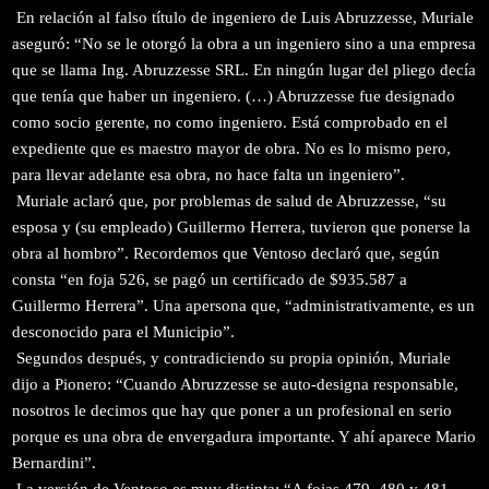
En relación al falso título de ingeniero de Luis Abruzzesse, Muriale
aseguró: “No se le otorgó la obra a un ingeniero sino a una empresa
que se llama Ing. Abruzzesse SRL. En ningún lugar del pliego decía
que tenía que haber un ingeniero. (…) Abruzzesse fue designado
como socio gerente, no como ingeniero. Está comprobado en el
expediente que es maestro mayor de obra. No es lo mismo pero,
para llevar adelante esa obra, no hace falta un ingeniero”.
Muriale aclaró que, por problemas de salud de Abruzzesse, “su
esposa y (su empleado) Guillermo Herrera, tuvieron que ponerse la
obra al hombro”. Recordemos que Ventoso declaró que, según
consta “en foja 526, se pagó un certificado de $935.587 a
Guillermo Herrera”. Una apersona que, “administrativamente, es un
desconocido para el Municipio”.
Segundos después, y contradiciendo su propia opinión, Muriale
dijo a Pionero: “Cuando Abruzzesse se auto-designa responsable,
nosotros le decimos que hay que poner a un profesional en serio
porque es una obra de envergadura importante. Y ahí aparece Mario
Bernardini”.
La versión de Ventoso es muy distinta: “A fojas 479, 480 y 481,