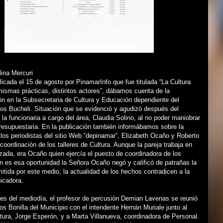
ina Mercuri
licada el 15 de agosto por PinamarInfo que fue titulada “La Cultura
 mismas prácticas, distintos actores”, dábamos cuenta de la
n en la Subsecretaria de Cultura y Educación dependiente del
los Bucheli. Situación que se evidenció y agudizó después del
 la funcionaria a cargo del área, Claudia Solino, al no poder maniobrar
resupuestaria. En la publicación también informábamos sobre la
 los periodistas del sitio Web “depinamar”, Elizabeth Ocaño y Roberto
coordinación de los talleres de Cultura. Aunque la pareja trabaja en
zada, era Ocaño quien ejercía el puesto de coordinadora de los
ien es esa oportunidad la Señora Ocaño negó y calificó de patrañas la
itida por este medio, la actualidad de los hechos contradicen a la
icadora.
tes del mediodía, el profesor de percusión Demian Lavenas se reunió
los Bonilla del Municipio con el intendente Hernán Muriale junto al
ltura, Jorge Esperón, y a Marta Villanueva, coordinadora de Personal.