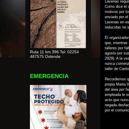
Lavenas requir
Como dice el c
motivos por lo
enviado por e
Lavenas en esa
reducidas no s
El organizador
que, mientras 
talleres por f
Ruta 11 km 396 Tel: 02254
agosto por sus
487575 Ostende
2929). A la ve
nunca comenzó
taller de Cant
EMERGENCIA
Recordemos qu
propia Marta V
del área por f
empleada le so
acto que nunca
negada desfach
por el comunic