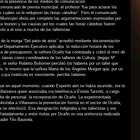
ió la presencia de los medios de comunicación.
omunicado de prensa municipal, el profesor “fue para aclarar los
s cuáles se le redujeron las horas cátedras”. Pero el comunicado
l Municipio obvia por completo las argumentaciones expresadas por
 reunión y las causas por los cuales las horas cátedras fueron
olo a él sino a mucho de los talleristas.
 de la murga “Del patio de atrás” acreditó mediante documentación
el Departamento Ejecutivo aplicaba la reducción horaria de los
alta de presupuesto, la señora Ocaño fue contratada y cobró el mes de
 tareas como coordinadora de los talleres de Cultura (legajo Nº
z, el señor Roberto Bohomer percibió los haberes por un taller que
, lo mismo que la señora Maria de los Ángeles Murgier que, por un
o cuya matricula es inexistente, percibe haberes.
e en aquel momento, cuando Esperón aún no había asumido, era la
illanueva quien anunciaba vía telefónica a Estela Tarzetti, a cargo
alta de personal, la incorporación de Ocaño. La experimentada
licitaba a Villanueva la presentación formal en el sector de Ocaña,
 se efectivizó. Esa designación indignaba a los talleristas y era
atadamente y entre risitas por Ocaño en una entrevista realizada
ador Tito Bausela.