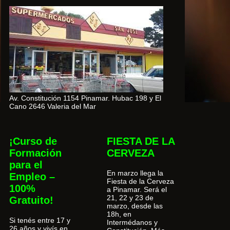
Av. Constitución 1154 Pinamar. Hubac 198 y El
Cano 2646 Valeria del Mar
¡Curso de
FIESTA DE LA
Formación
CERVEZA
para el
En marzo llega la
Empleo –
Fiesta de la Cerveza
100%
a Pinamar. Será el
21, 22 y 23 de
Gratuito!
marzo, desde las
18h, en
Si tenés entre 17 y
Intermédanos y
26 años y vivís en