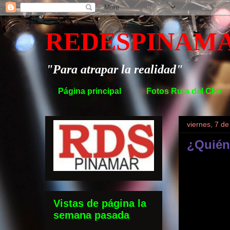
REDESPINAM
"Para atrapar la realidad"
Página principal
Fotos Ruta del Che
viernes, 7 d
¿Quién
Vistas de página la
semana pasada