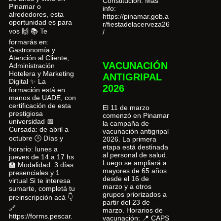
Constitución. Más
Pinamar o
info:
alrededores, esta
https://pinamar.gob.a
oportunidad es para
r/fiestadelacerveza26
vos 🙌 📚 Te
/
formarás en:
Gastronomía y
Atención al Cliente,
VACUNACIÓN
Administración
Hotelera y Marketing
ANTIGRIPAL
Digital ✨ La
2026
formación está en
manos de UADE, con
certificación de esta
El 11 de marzo
prestigiosa
comenzó en Pinamar
universidad 📅
la campaña de
Cursada: de abril a
vacunación antigripal
octubre 🕒 Días y
2026. La primera
etapa está destinada
horario: lunes a
al personal de salud.
jueves de 14 a 17 hs
Luego se ampliará a
🏫 Modalidad: 3 días
mayores de 65 años
presenciales y 1
desde el 16 de
virtual Si te interesa
marzo y a otros
sumarte, completá tu
grupos priorizados a
preinscripción acá 👇
partir del 23 de
🔗
marzo. Horarios de
https://forms.pescar.
vacunación: 📍 CAPS