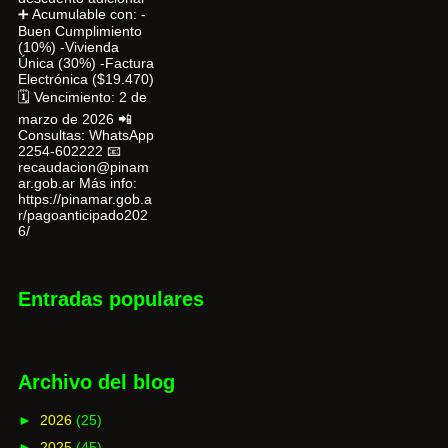
➕ Acumulable con: -
Buen Cumplimiento
(10%) -Vivienda
Única (30%) -Factura
Electrónica ($19.470)
🗓 Vencimiento: 2 de
marzo de 2026 📲
Consultas: WhatsApp
2254-602222 📧
recaudacion@pinam
ar.gob.ar Más info:
https://pinamar.gob.a
r/pagoanticipado202
6/
Entradas populares
Archivo del blog
►
2026
(25)
►
2025
(45)