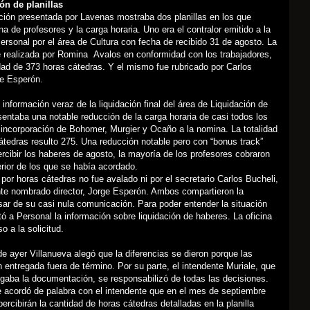
ón de planillas
ión presentada por Lavenas mostraba dos planillas en los que
na de profesores y la carga horaria. Uno era el contralor emitido a la
ersonal por el área de Cultura con fecha de recibido 31 de agosto. La
e realizada por Romina Avalos en conformidad con los trabajadores,
dad de 373 horas cátedras. Y el mismo fue rubricado por Carlos
ge Esperón.
, información veraz de la liquidación final del área de Liquidación de
entaba una notable reducción de la carga horaria de casi todos los
la incorporación de Bohomer, Murgier y Ocaño a la nomina. La totalidad
átedras resulto 275. Una reducción notable pero con “bonus track”
ercibir los haberes de agosto, la mayoría de los profesores cobraron
erior de los que se había acordado.
l por horas cátedras no fue avalado ni por el secretario Carlos Bucheli,
ente nombrado director, Jorge Esperón. Ambos compartieron la
sar de su casi nula comunicación. Para poder entender la situación
tó a Personal la información sobre liquidación de haberes. La oficina
o a la solicitud.
de ayer Villanueva alegó que la diferencias se dieron porque las
on entregada fuera de término. Por su parte, el intendente Muriale, que
egaba la documentación, se responsabilizó de todas las decisiones.
 acordó de palabra con el intendente que en el mes de septiembre
 percibirán la cantidad de horas cátedras detalladas en la planilla