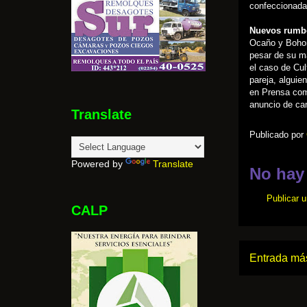
confeccionada
Nuevos rumb
Ocaño y Bohom
pesar de su ma
el caso de Cul
pareja, alguien
en Prensa com
anuncio de ca
Translate
Publicado por
Powered by
Translate
No hay
Publicar 
CALP
Entrada más