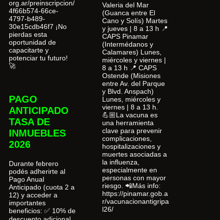
org.ar/preinscripcion/
Valeria del Mar
4f66b574-66ce-
(Guanca entre El
4797-b489-
Cano y Solís) Martes
30e15cdb46f7 ¡No
y jueves | 8 a 13 h 📍
pierdas esta
CAPS Pinamar
oportunidad de
(Intermédanos y
capacitarte y
Calamares) Lunes,
potenciar tu futuro!
miércoles y viernes |
🚀
8 a 13 h 📍 CAPS
Ostende (Misiones
entre Av. del Parque
y Blvd. Anspach)
PAGO
Lunes, miércoles y
viernes | 8 a 13 h.
ANTICIPADO
💪🏼La vacuna es
TASA DE
una herramienta
clave para prevenir
INMUEBLES
complicaciones,
2026
hospitalizaciones y
muertes asociadas a
la influenza,
Durante febrero
especialmente en
podés adherirte al
personas con mayor
Pago Anual
riesgo. 📲Más info:
Anticipado (cuota 2 a
https://pinamar.gob.a
12) y acceder a
r/vacunacionantigripa
importantes
l26/
beneficios: ✅ 10% de
descuento adicional