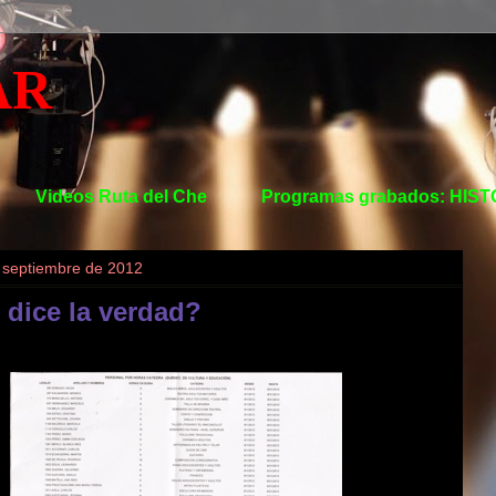
AR
Videos Ruta del Che
Programas grabados: HIS
e septiembre de 2012
 dice la verdad?