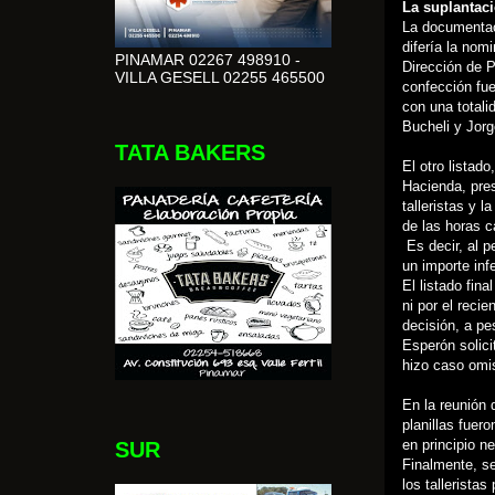
La suplantaci
La documentac
difería la nomi
PINAMAR 02267 498910 -
Dirección de P
VILLA GESELL 02255 465500
confección fu
con una totali
Bucheli y Jor
TATA BAKERS
El otro listado
Hacienda, pres
talleristas y 
de las horas c
Es decir, al p
un importe inf
El listado fina
ni por el reci
decisión, a pe
Esperón solici
hizo caso omis
En la reunión 
planillas fuer
en principio n
SUR
Finalmente, se
los talleristas