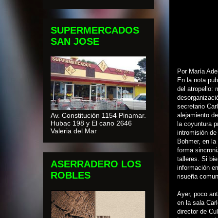
SUPERMERCADOS
SAN JOSE
Por María Adel
En la nota pub
del atropello:
desorganizació
secretario Car
Av. Constitución 1154 Pinamar.
alejamiento de
Hubac 198 y El cano 2646
la coyuntura p
Valeria del Mar
intromisión de
Bohmer, en la 
forma sincroni
talleres. Si b
ASERRADERO LOS
información em
ROBLES
risueña comun
Ayer, poco an
en la sala Car
director de Cu