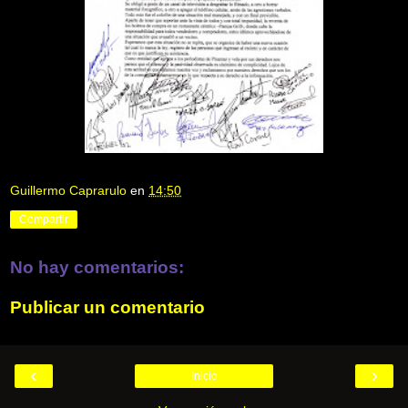
Guillermo Caprarulo
en
14:50
Compartir
No hay comentarios:
Publicar un comentario
‹
›
Inicio