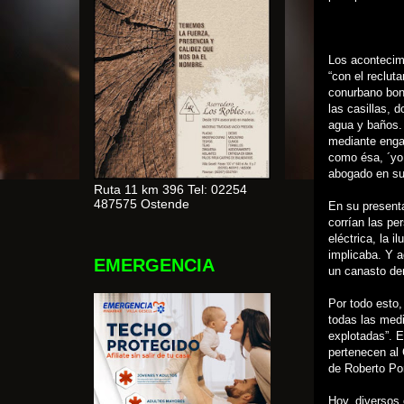
Los acontecim
“con el reclut
conurbano bon
las casillas, 
agua y baños.
mediante engañ
como ésa, ´yo
abogado en su
Ruta 11 km 396 Tel: 02254
487575 Ostende
En su presenta
corrían las pe
eléctrica, la 
implicaba. Y a
EMERGENCIA
un canasto den
Por todo esto,
todas las medi
explotadas”. E
pertenecen al 
de Roberto Por
Hoy, diversos 