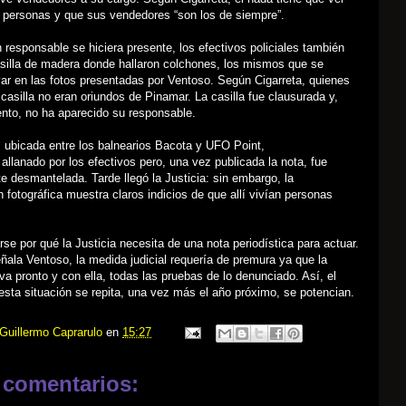
e personas y que sus vendedores “son los de siempre”.
 responsable se hiciera presente, los efectivos policiales también
asilla de madera donde hallaron colchones, los mismos que se
ar en las fotos presentadas por Ventoso. Según Cigarreta, quienes
casilla no eran oriundos de Pinamar. La casilla fue clausurada y,
nto, no ha aparecido su responsable.
a, ubicada entre los balnearios Bacota y UFO Point,
 allanado por los efectivos pero, una vez publicada la nota, fue
 desmantelada. Tarde llegó la Justicia: sin embargo, la
fotográfica muestra claros indicios de que allí vivían personas
se por qué la Justicia necesita de una nota periodística para actuar.
ñala Ventoso, la medida judicial requería de premura ya que la
a pronto y con ella, todas las pruebas de lo denunciado. Así, el
esta situación se repita, una vez más el año próximo, se potencian.
Guillermo Caprarulo
en
15:27
 comentarios: