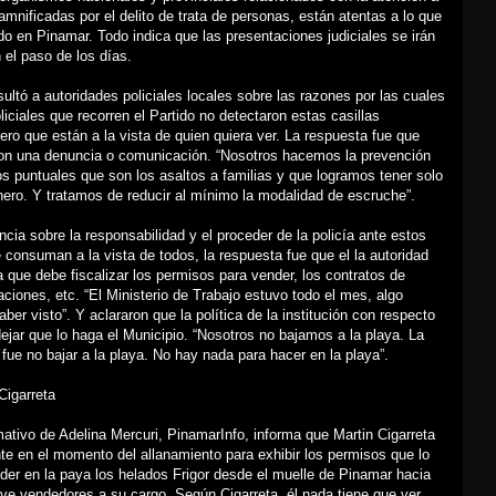
amnificadas por el delito de trata de personas, están atentas a lo que
o en Pinamar. Todo indica que las presentaciones judiciales se irán
el paso de los días.
tó a autoridades policiales locales sobre las razones por las cuales
liciales que recorren el Partido no detectaron estas casillas
ero que están a la vista de quien quiera ver. La respuesta fue que
ron una denuncia o comunicación. “Nosotros hacemos la prevención
s puntuales que son los asaltos a familias y que logramos tener solo
nero. Y tratamos de reducir al mínimo la modalidad de escruche”.
encia sobre la responsabilidad y el proceder de la policía ante estos
consuman a la vista de todos, la respuesta fue que el la autoridad
a que debe fiscalizar los permisos para vender, los contratos de
taciones, etc. “El Ministerio de Trabajo estuvo todo el mes, algo
aber visto”. Y aclararon que la política de la institución con respecto
dejar que lo haga el Municipio. “Nosotros no bajamos a la playa. La
fue no bajar a la playa. No hay nada para hacer en la playa”.
Cigarreta
rmativo de Adelina Mercuri, PinamarInfo, informa que Martin Cigarreta
te en el momento del allanamiento para exhibir los permisos que lo
nder en la paya los helados Frigor desde el muelle de Pinamar hacia
ve vendedores a su cargo. Según Cigarreta, él nada tiene que ver