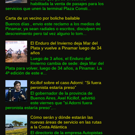
habilitada la venta de pasajes para los
servicios que unen la terminal Plaza Consti...
Carta de un vecino por boliche bailable
Buenos días , envio este reclamo a los medios de
Pinamar, ya sean radiales o escritos, disculpen mi
descreimiento pero tal vez alguno lo tom...
El Enduro del Invierno deja Mar del
Plata y vuelve a Pinamar luego de 34
años
Luego de 3 años, el Enduro del
Invierno cambia de sede: deja Mar del
Plata para volver, luego de 34 años, a Pinamar. La
4ª edición de este e...
Kicillof sobre el caso Adorni: “Si fuera
peronista estaría preso”
El gobernador de la provincia de
Buenos Aires, Axel Kicillof, advirtió
este viernes que "si Adorni fuera
peronista estaría preso",...
Cómo serán y dónde estarán las
nuevas áreas de servicio en las rutas
a la Costa Atlántica
El directorio de la empresa Autopistas