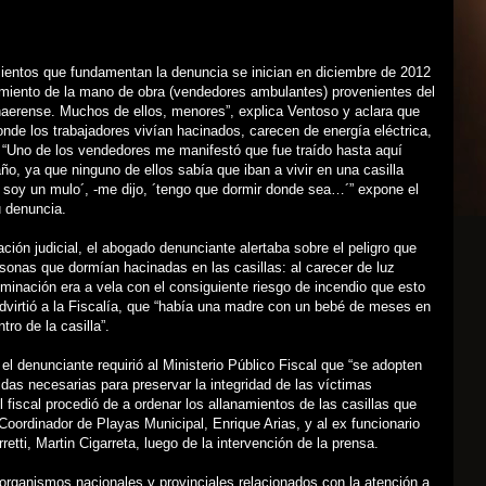
ientos que fundamentan la denuncia se inician en diciembre de 2012
amiento de la mano de obra (vendedores ambulantes) provenientes del
aerense. Muchos de ellos, menores”, explica Ventoso y aclara que
donde los trabajadores vivían hacinados, carecen de energía eléctrica,
 “Uno de los vendedores me manifestó que fue traído hasta aquí
o, ya que ninguno de ellos sabía que iban a vivir en una casilla
 soy un mulo´, -me dijo, ´tengo que dormir donde sea…´” expone el
 denuncia.
ción judicial, el abogado denunciante alertaba sobre el peligro que
rsonas que dormían hacinadas en las casillas: al carecer de luz
iluminación era a vela con el consiguiente riesgo de incendio que esto
dvirtió a la Fiscalía, que “había una madre con un bebé de meses en
tro de la casilla”.
 el denunciante requirió al Ministerio Público Fiscal que “se adopten
das necesarias para preservar la integridad de las víctimas
l fiscal procedió de a ordenar los allanamientos de las casillas que
Coordinador de Playas Municipal, Enrique Arias, y al ex funcionario
retti, Martin Cigarreta, luego de la intervención de la prensa.
organismos nacionales y provinciales relacionados con la atención a