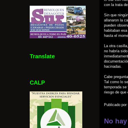
con la trata d
Sin que ningún
allanaron la c
pueden observ
habitaban esa 
hasta el mome
La otra casill
no habría sido
Translate
inmediatamente
documentación 
hacinadas.
Cabe preguntar
CALP
Tal como lo se
temporada se v
riesgo de que 
Publicado por
No hay