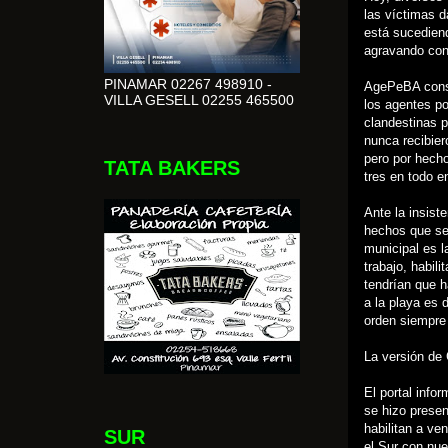
las víctimas d
está sucediend
agravando con 
PINAMAR 02267 498910 -
AgePeBA consul
VILLA GESELL 02255 465500
los agentes po
clandestinas p
nunca recibie
pero por hecho
TATA BAKERS
tres en todo e
Ante la insist
hechos que se 
municipal es l
trabajo, habili
tendrían que h
a la playa es 
orden siempre 
La versión de 
El portal info
se hizo presen
habilitan a ve
SUR
el Sur con nue