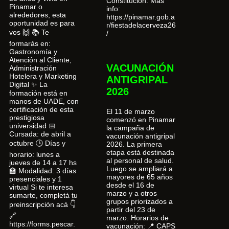
Constitución. Más
Pinamar o
info:
alrededores, esta
https://pinamar.gob.a
oportunidad es para
r/fiestadelacerveza26
vos 🙌 📚 Te
/
formarás en:
Gastronomía y
Atención al Cliente,
VACUNACIÓN
Administración
Hotelera y Marketing
ANTIGRIPAL
Digital ✨ La
2026
formación está en
manos de UADE, con
certificación de esta
El 11 de marzo
prestigiosa
comenzó en Pinamar
universidad 📅
la campaña de
Cursada: de abril a
vacunación antigripal
octubre 🕒 Días y
2026. La primera
etapa está destinada
horario: lunes a
al personal de salud.
jueves de 14 a 17 hs
Luego se ampliará a
🏫 Modalidad: 3 días
mayores de 65 años
presenciales y 1
desde el 16 de
virtual Si te interesa
marzo y a otros
sumarte, completá tu
grupos priorizados a
preinscripción acá 👇
partir del 23 de
🔗
marzo. Horarios de
https://forms.pescar.
vacunación: 📍 CAPS