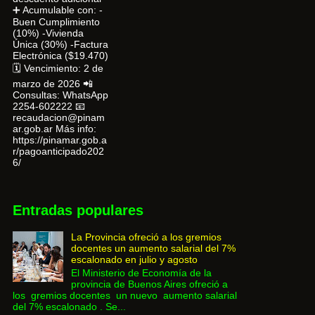
➕ Acumulable con: -
Buen Cumplimiento
(10%) -Vivienda
Única (30%) -Factura
Electrónica ($19.470)
🗓 Vencimiento: 2 de
marzo de 2026 📲
Consultas: WhatsApp
2254-602222 📧
recaudacion@pinam
ar.gob.ar Más info:
https://pinamar.gob.a
r/pagoanticipado202
6/
Entradas populares
La Provincia ofreció a los gremios
docentes un aumento salarial del 7%
escalonado en julio y agosto
El Ministerio de Economía de la
provincia de Buenos Aires ofreció a
los gremios docentes un nuevo aumento salarial
del 7% escalonado . Se...