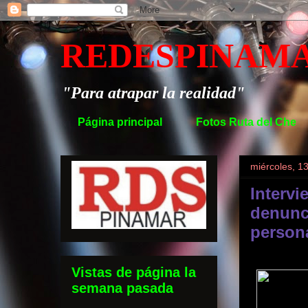
REDESPINAM
"Para atrapar la realidad"
Página principal
Fotos Ruta del Che
miércoles, 1
Intervie
denunci
person
Vistas de página la
semana pasada