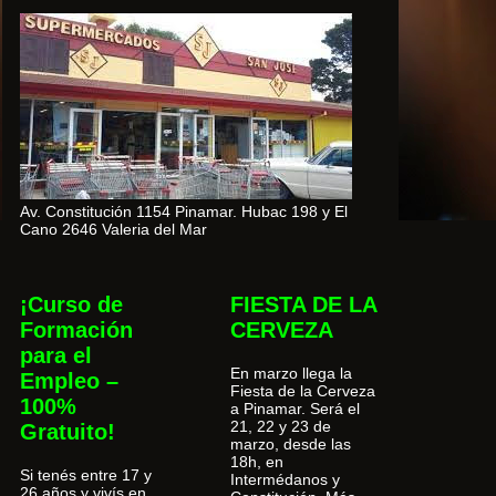
Av. Constitución 1154 Pinamar. Hubac 198 y El
Cano 2646 Valeria del Mar
¡Curso de
FIESTA DE LA
Formación
CERVEZA
para el
En marzo llega la
Empleo –
Fiesta de la Cerveza
100%
a Pinamar. Será el
21, 22 y 23 de
Gratuito!
marzo, desde las
18h, en
Si tenés entre 17 y
Intermédanos y
26 años y vivís en