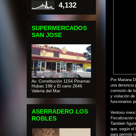
4,132
SUPERMERCADOS
SAN JOSE
Por Mariana D
Av. Constitución 1154 Pinamar.
una denuncia p
Hubac 198 y El cano 2646
Valeria del Mar
comisión de lo
y violación de
funcionarios p
ASERRADERO LOS
Ventoso mencio
ROBLES
Fiscalización 
También figura
que, según el 
para permitir 