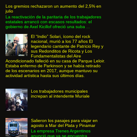
Los gremios rechazaron un aumento del 2,5% en
julio
La reactivación de la paritaria de los trabajadores
estatales arrancó con escasos resultados: el
gobierno de Axel Kicillof ofreció una suba ...
El “Indio” Solari, ícono del rock
nacional, murió a los 77 años El
legendario cantante de Patricio Rey y
sus Redonditos de Ricota y Los
Fundamentalistas del Aire
Acondicionado falleció en su casa de Parque Leloir.
Estaba enfermo de Parkinson y se había retirado
de los escenarios en 2017, aunque mantuvo su
actividad artística hasta sus últimos días.
Los trabajadores municipales
increpan al intendente Muriale
Salieron los pasajes para viajar en
agosto a Mar del Plata y Pinamar
La empresa Trenes Argentinos
anunció que ya se encuentra