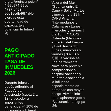
org.ar/preinscripcion/
Valeria del Mar
4f66b574-66ce-
(Guanca entre El
4797-b489-
Cano y Solís) Martes
30e15cdb46f7 ¡No
y jueves | 8 a 13 h 📍
pierdas esta
CAPS Pinamar
oportunidad de
(Intermédanos y
capacitarte y
Calamares) Lunes,
potenciar tu futuro!
miércoles y viernes |
🚀
8 a 13 h 📍 CAPS
Ostende (Misiones
entre Av. del Parque
y Blvd. Anspach)
PAGO
Lunes, miércoles y
viernes | 8 a 13 h.
ANTICIPADO
💪🏼La vacuna es
TASA DE
una herramienta
clave para prevenir
INMUEBLES
complicaciones,
2026
hospitalizaciones y
muertes asociadas a
la influenza,
Durante febrero
especialmente en
podés adherirte al
personas con mayor
Pago Anual
riesgo. 📲Más info:
Anticipado (cuota 2 a
https://pinamar.gob.a
12) y acceder a
r/vacunacionantigripa
importantes
l26/
beneficios: ✅ 10% de
descuento adicional