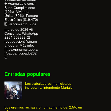
➕ Acumulable con: -
Buen Cumplimiento
(10%) -Vivienda
Única (30%) -Factura
Electrónica ($19.470)
🗓 Vencimiento: 2 de
marzo de 2026 📲
Consultas: WhatsApp
2254-602222 📧
recaudacion@pinam
ar.gob.ar Más info:
https://pinamar.gob.a
r/pagoanticipado202
6/
Entradas populares
Los trabajadores municipales
increpan al intendente Muriale
Los gremios rechazaron un aumento del 2,5% en