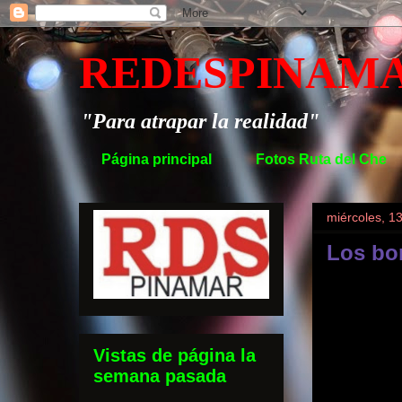
REDESPINAM
"Para atrapar la realidad"
Página principal
Fotos Ruta del Che
miércoles, 13
Los bo
Vistas de página la
semana pasada