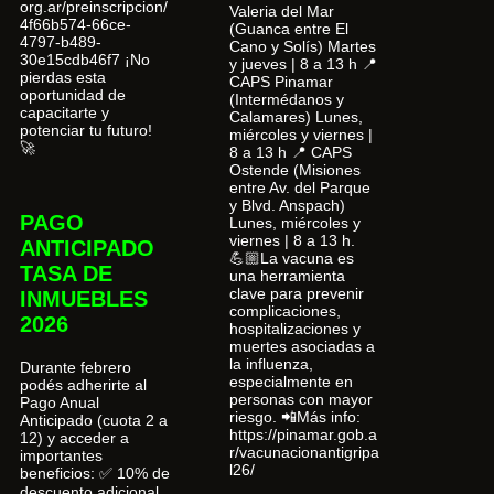
org.ar/preinscripcion/
Valeria del Mar
4f66b574-66ce-
(Guanca entre El
4797-b489-
Cano y Solís) Martes
30e15cdb46f7 ¡No
y jueves | 8 a 13 h 📍
pierdas esta
CAPS Pinamar
oportunidad de
(Intermédanos y
capacitarte y
Calamares) Lunes,
potenciar tu futuro!
miércoles y viernes |
🚀
8 a 13 h 📍 CAPS
Ostende (Misiones
entre Av. del Parque
y Blvd. Anspach)
PAGO
Lunes, miércoles y
viernes | 8 a 13 h.
ANTICIPADO
💪🏼La vacuna es
TASA DE
una herramienta
clave para prevenir
INMUEBLES
complicaciones,
2026
hospitalizaciones y
muertes asociadas a
la influenza,
Durante febrero
especialmente en
podés adherirte al
personas con mayor
Pago Anual
riesgo. 📲Más info:
Anticipado (cuota 2 a
https://pinamar.gob.a
12) y acceder a
r/vacunacionantigripa
importantes
l26/
beneficios: ✅ 10% de
descuento adicional