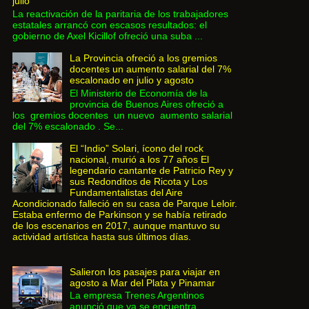
julio
La reactivación de la paritaria de los trabajadores
estatales arrancó con escasos resultados: el
gobierno de Axel Kicillof ofreció una suba ...
La Provincia ofreció a los gremios
docentes un aumento salarial del 7%
escalonado en julio y agosto
El Ministerio de Economía de la
provincia de Buenos Aires ofreció a
los gremios docentes un nuevo aumento salarial
del 7% escalonado . Se...
El “Indio” Solari, ícono del rock
nacional, murió a los 77 años El
legendario cantante de Patricio Rey y
sus Redonditos de Ricota y Los
Fundamentalistas del Aire
Acondicionado falleció en su casa de Parque Leloir.
Estaba enfermo de Parkinson y se había retirado
de los escenarios en 2017, aunque mantuvo su
actividad artística hasta sus últimos días.
Salieron los pasajes para viajar en
agosto a Mar del Plata y Pinamar
La empresa Trenes Argentinos
anunció que ya se encuentra