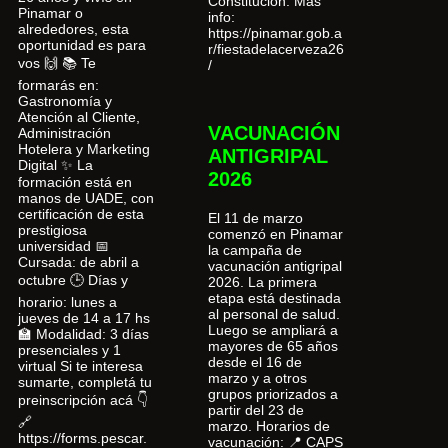
Constitución. Más
Pinamar o
info:
alrededores, esta
https://pinamar.gob.a
oportunidad es para
r/fiestadelacerveza26
vos 🙌 📚 Te
/
formarás en:
Gastronomía y
Atención al Cliente,
VACUNACIÓN
Administración
Hotelera y Marketing
ANTIGRIPAL
Digital ✨ La
2026
formación está en
manos de UADE, con
certificación de esta
El 11 de marzo
prestigiosa
comenzó en Pinamar
universidad 📅
la campaña de
Cursada: de abril a
vacunación antigripal
octubre 🕒 Días y
2026. La primera
etapa está destinada
horario: lunes a
al personal de salud.
jueves de 14 a 17 hs
Luego se ampliará a
🏫 Modalidad: 3 días
mayores de 65 años
presenciales y 1
desde el 16 de
virtual Si te interesa
marzo y a otros
sumarte, completá tu
grupos priorizados a
preinscripción acá 👇
partir del 23 de
🔗
marzo. Horarios de
https://forms.pescar.
vacunación: 📍 CAPS