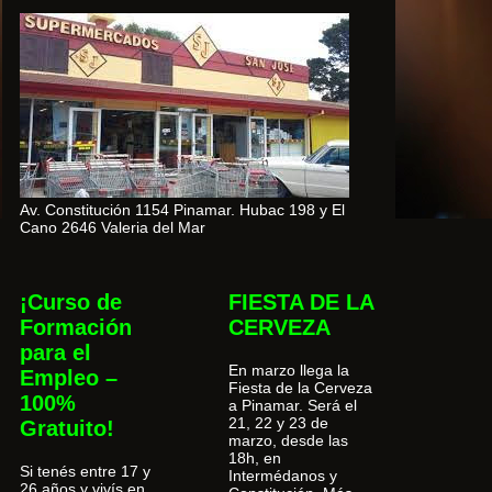
Av. Constitución 1154 Pinamar. Hubac 198 y El
Cano 2646 Valeria del Mar
¡Curso de
FIESTA DE LA
Formación
CERVEZA
para el
En marzo llega la
Empleo –
Fiesta de la Cerveza
100%
a Pinamar. Será el
21, 22 y 23 de
Gratuito!
marzo, desde las
18h, en
Si tenés entre 17 y
Intermédanos y
26 años y vivís en