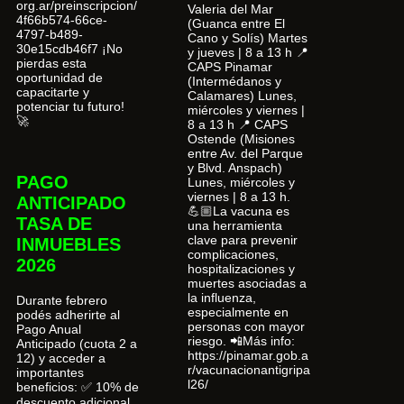
org.ar/preinscripcion/
Valeria del Mar
4f66b574-66ce-
(Guanca entre El
4797-b489-
Cano y Solís) Martes
30e15cdb46f7 ¡No
y jueves | 8 a 13 h 📍
pierdas esta
CAPS Pinamar
oportunidad de
(Intermédanos y
capacitarte y
Calamares) Lunes,
potenciar tu futuro!
miércoles y viernes |
🚀
8 a 13 h 📍 CAPS
Ostende (Misiones
entre Av. del Parque
y Blvd. Anspach)
PAGO
Lunes, miércoles y
viernes | 8 a 13 h.
ANTICIPADO
💪🏼La vacuna es
TASA DE
una herramienta
clave para prevenir
INMUEBLES
complicaciones,
2026
hospitalizaciones y
muertes asociadas a
la influenza,
Durante febrero
especialmente en
podés adherirte al
personas con mayor
Pago Anual
riesgo. 📲Más info:
Anticipado (cuota 2 a
https://pinamar.gob.a
12) y acceder a
r/vacunacionantigripa
importantes
l26/
beneficios: ✅ 10% de
descuento adicional