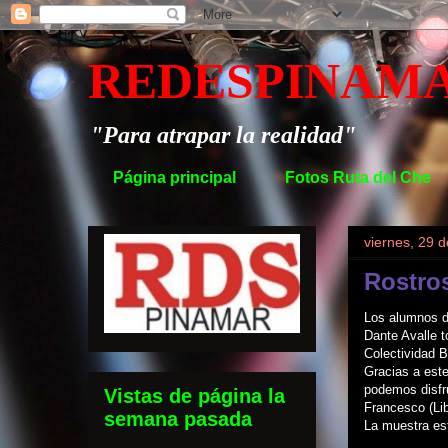
REDESPINAM
"Para atrapar la realidad"
Página principal
Fotos Ruta del Che
viernes, 29 d
Rostros
Los alumnos de
Dante Avalle 
Colectividad B
Gracias a este
podemos disfru
Vistas de página la
Francesco (Lib
semana pasada
La muestra est