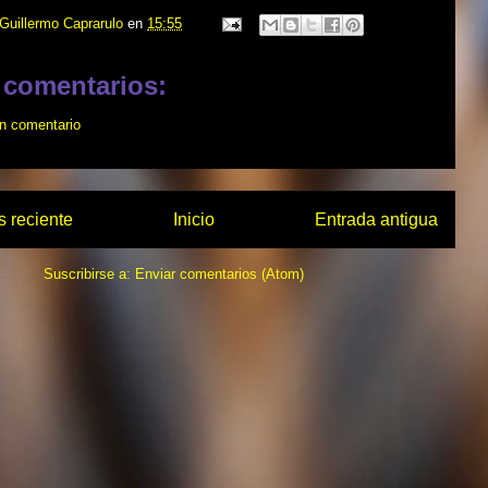
Guillermo Caprarulo
en
15:55
 comentarios:
un comentario
 reciente
Inicio
Entrada antigua
Suscribirse a:
Enviar comentarios (Atom)