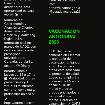
Constitución. Más
Pinamar o
info:
alrededores, esta
https://pinamar.gob.a
oportunidad es para
r/fiestadelacerveza26
vos 🙌 📚 Te
/
formarás en:
Gastronomía y
Atención al Cliente,
VACUNACIÓN
Administración
Hotelera y Marketing
ANTIGRIPAL
Digital ✨ La
2026
formación está en
manos de UADE, con
certificación de esta
El 11 de marzo
prestigiosa
comenzó en Pinamar
universidad 📅
la campaña de
Cursada: de abril a
vacunación antigripal
octubre 🕒 Días y
2026. La primera
etapa está destinada
horario: lunes a
al personal de salud.
jueves de 14 a 17 hs
Luego se ampliará a
🏫 Modalidad: 3 días
mayores de 65 años
presenciales y 1
desde el 16 de
virtual Si te interesa
marzo y a otros
sumarte, completá tu
grupos priorizados a
preinscripción acá 👇
partir del 23 de
🔗
marzo. Horarios de
https://forms.pescar.
vacunación: 📍 CAPS