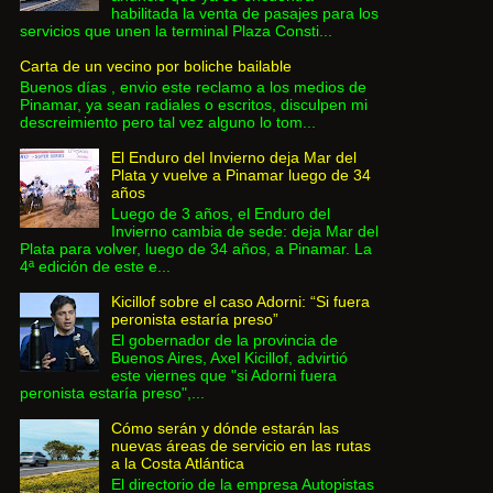
habilitada la venta de pasajes para los
servicios que unen la terminal Plaza Consti...
Carta de un vecino por boliche bailable
Buenos días , envio este reclamo a los medios de
Pinamar, ya sean radiales o escritos, disculpen mi
descreimiento pero tal vez alguno lo tom...
El Enduro del Invierno deja Mar del
Plata y vuelve a Pinamar luego de 34
años
Luego de 3 años, el Enduro del
Invierno cambia de sede: deja Mar del
Plata para volver, luego de 34 años, a Pinamar. La
4ª edición de este e...
Kicillof sobre el caso Adorni: “Si fuera
peronista estaría preso”
El gobernador de la provincia de
Buenos Aires, Axel Kicillof, advirtió
este viernes que "si Adorni fuera
peronista estaría preso",...
Cómo serán y dónde estarán las
nuevas áreas de servicio en las rutas
a la Costa Atlántica
El directorio de la empresa Autopistas