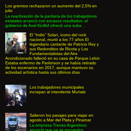
Los gremios rechazaron un aumento del 2,5% en
julio
La reactivación de la paritaria de los trabajadores
estatales arrancó con escasos resultados: el
gobierno de Axel Kicillof ofreció una suba ...
El “Indio” Solari, ícono del rock
nacional, murió a los 77 años El
legendario cantante de Patricio Rey y
sus Redonditos de Ricota y Los
Fundamentalistas del Aire
Acondicionado falleció en su casa de Parque Leloir.
Estaba enfermo de Parkinson y se había retirado
de los escenarios en 2017, aunque mantuvo su
actividad artística hasta sus últimos días.
Los trabajadores municipales
increpan al intendente Muriale
Salieron los pasajes para viajar en
agosto a Mar del Plata y Pinamar
La empresa Trenes Argentinos
anunció que ya se encuentra