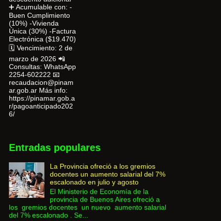
➕ Acumulable con: -
Buen Cumplimiento
(10%) -Vivienda
Única (30%) -Factura
Electrónica ($19.470)
🗓 Vencimiento: 2 de
marzo de 2026 📲
Consultas: WhatsApp
2254-602222 📧
recaudacion@pinam
ar.gob.ar Más info:
https://pinamar.gob.a
r/pagoanticipado202
6/
Entradas populares
La Provincia ofreció a los gremios
docentes un aumento salarial del 7%
escalonado en julio y agosto
El Ministerio de Economía de la
provincia de Buenos Aires ofreció a
los gremios docentes un nuevo aumento salarial
del 7% escalonado . Se...