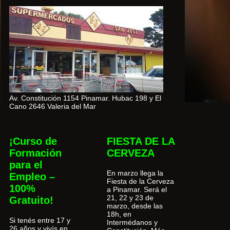
Av. Constitución 1154 Pinamar. Hubac 198 y El
Cano 2646 Valeria del Mar
¡Curso de
FIESTA DE LA
Formación
CERVEZA
para el
En marzo llega la
Empleo –
Fiesta de la Cerveza
100%
a Pinamar. Será el
21, 22 y 23 de
Gratuito!
marzo, desde las
18h, en
Si tenés entre 17 y
Intermédanos y
26 años y vivís en