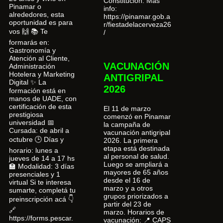
Constitución. Más
Pinamar o
info:
alrededores, esta
https://pinamar.gob.a
oportunidad es para
r/fiestadelacerveza26
vos 🙌 📚 Te
/
formarás en:
Gastronomía y
Atención al Cliente,
VACUNACIÓN
Administración
Hotelera y Marketing
ANTIGRIPAL
Digital ✨ La
2026
formación está en
manos de UADE, con
certificación de esta
El 11 de marzo
prestigiosa
comenzó en Pinamar
universidad 📅
la campaña de
Cursada: de abril a
vacunación antigripal
octubre 🕒 Días y
2026. La primera
etapa está destinada
horario: lunes a
al personal de salud.
jueves de 14 a 17 hs
Luego se ampliará a
🏫 Modalidad: 3 días
mayores de 65 años
presenciales y 1
desde el 16 de
virtual Si te interesa
marzo y a otros
sumarte, completá tu
grupos priorizados a
preinscripción acá 👇
partir del 23 de
🔗
marzo. Horarios de
https://forms.pescar.
vacunación: 📍 CAPS