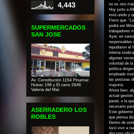
4,443
no es otro má
Hoy junto a Al
está unido y q
Fierro que: “
podrá ser Món
SUPERMERCADOS
trabajadores 
SAN JOSE
Ayer, en vario
responsables d
repudiaron el 
interna sindic
algunas veces 
voluntad de l
política dirig
empleado muni
las posturas d
Av. Constitución 1154 Pinamar.
Hubac 198 y El cano 2646
mayoría.
Valeria del Mar
Ahora bien, al
actual gestión
pared, o la qu
necesario par
ASERRADERO LOS
Este gobierno 
ROBLES
que piensa dis
Dentro de est
tocó vivir a 
discurso ofici