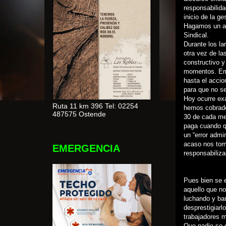
responsabilida
inicio de la ge
Hagamos un act
Sindical.
Durante los la
otra vez de la
constructivo y
momentos. Emp
hasta el accio
para que no se
Hoy ocurre ex
Ruta 11 km 396 Tel: 02254
hemos cobrado
487575 Ostende
30 de cada me
paga cuando q
un “error admi
acaso nos tom
EMERGENCIA
responsabiliza
Pues bien se e
aquello que n
luchando y ba
desprestigiarl
trabajadores m
Que nadie se 