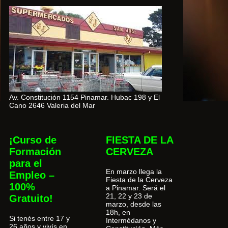
Av. Constitución 1154 Pinamar. Hubac 198 y El
Cano 2646 Valeria del Mar
¡Curso de
FIESTA DE LA
Formación
CERVEZA
para el
En marzo llega la
Empleo –
Fiesta de la Cerveza
100%
a Pinamar. Será el
21, 22 y 23 de
Gratuito!
marzo, desde las
18h, en
Si tenés entre 17 y
Intermédanos y
26 años y vivís en