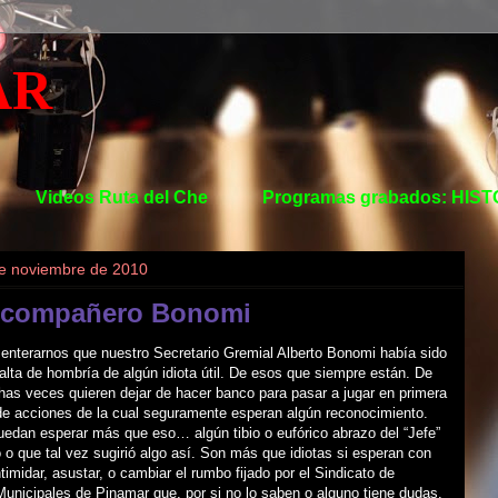
AR
Videos Ruta del Che
Programas grabados: HIS
de noviembre de 2010
 compañero Bonomi
enterarnos que nuestro Secretario Gremial Alberto Bonomi había sido
falta de hombría de algún idiota útil. De esos que siempre están. De
as veces quieren dejar de hacer banco para pasar a jugar en primera
 de acciones de la cual seguramente esperan algún reconocimiento.
edan esperar más que eso… algún tibio o eufórico abrazo del “Jefe”
o que tal vez sugirió algo así. Son más que idiotas si esperan con
ntimidar, asustar, o cambiar el rumbo fijado por el Sindicato de
unicipales de Pinamar que, por si no lo saben o alguno tiene dudas,