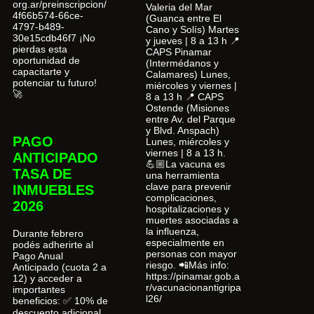
org.ar/preinscripcion/
Valeria del Mar
4f66b574-66ce-
(Guanca entre El
4797-b489-
Cano y Solís) Martes
30e15cdb46f7 ¡No
y jueves | 8 a 13 h 📍
pierdas esta
CAPS Pinamar
oportunidad de
(Intermédanos y
capacitarte y
Calamares) Lunes,
potenciar tu futuro!
miércoles y viernes |
🚀
8 a 13 h 📍 CAPS
Ostende (Misiones
entre Av. del Parque
y Blvd. Anspach)
PAGO
Lunes, miércoles y
viernes | 8 a 13 h.
ANTICIPADO
💪🏼La vacuna es
TASA DE
una herramienta
clave para prevenir
INMUEBLES
complicaciones,
2026
hospitalizaciones y
muertes asociadas a
la influenza,
Durante febrero
especialmente en
podés adherirte al
personas con mayor
Pago Anual
riesgo. 📲Más info:
Anticipado (cuota 2 a
https://pinamar.gob.a
12) y acceder a
r/vacunacionantigripa
importantes
l26/
beneficios: ✅ 10% de
descuento adicional