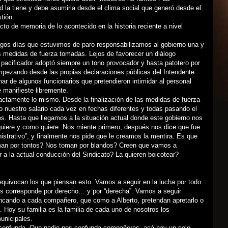
d la tiene y debe asumirla desde el clima social que generó desde el
stión.
o de memoria de lo acontecido en la historia reciente a nivel
rgos días que estuvimos de paro responsabilizamos al gobierno una y
s medidas de fuerza tomadas. Lejos de favorecer un diálogo
 pacificador adoptó siempre un tono provocador y hasta patotero por
ezando desde las propias declaraciones públicas del Intendente
nar de algunos funcionarios que pretendieron intimidar al personal
 manifieste libremente.
actamente lo mismo. Desde la finalización de las medidas de fuerza
 nuestro salario cada vez en fechas diferentes y todas pasando el
s. Hasta que llegamos a la situación actual donde este gobierno nos
uiere y como quiere. Nos miente primero, después nos dice que fue
nistrativo”, y finalmente nos pide que le creamos la mentira. Es que
an por tontos? Nos toman por blandos? Creen que vamos a
r a la actual conducción del Sindicato? La quieren boicotear?
quivocan los que piensan esto. Vamos a seguir en la lucha por todo
os corresponde por derecho… y por “derecha”. Vamos a seguir
ncando a cada compañero, que como a Alberto, pretendan apretarlo o
o. Hoy su familia es la familia de cada uno de nosotros los
unicipales.
confunda. Que nadie nos confunda compañeros, acá hay un solo