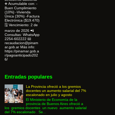
➕ Acumulable con: -
Buen Cumplimiento
(10%) -Vivienda
Única (30%) -Factura
Electrónica ($19.470)
🗓 Vencimiento: 2 de
marzo de 2026 📲
Consultas: WhatsApp
2254-602222 📧
recaudacion@pinam
ar.gob.ar Más info:
https://pinamar.gob.a
r/pagoanticipado202
6/
Entradas populares
La Provincia ofreció a los gremios
docentes un aumento salarial del 7%
escalonado en julio y agosto
El Ministerio de Economía de la
provincia de Buenos Aires ofreció a
los gremios docentes un nuevo aumento salarial
del 7% escalonado . Se...