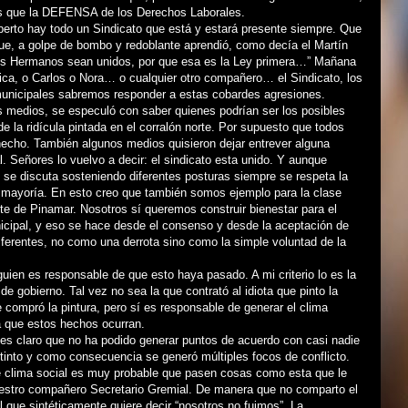
s que la DEFENSA de los Derechos Laborales.
berto hay todo un Sindicato que está y estará presente siempre. Que
ue, a golpe de bombo y redoblante aprendió, como decía el Martín
Los Hermanos sean unidos, por que esa es la Ley primera…” Mañana
ica, o Carlos o Nora… o cualquier otro compañero… el Sindicato, los
municipales sabremos responder a estas cobardes agresiones.
s medios, se especuló con saber quienes podrían ser los posibles
e la ridícula pintada en el corralón norte. Por supuesto que todos
hecho. También algunos medios quisieron dejar entrever alguna
al. Señores lo vuelvo a decir: el sindicato esta unido. Y aunque
se discuta sosteniendo diferentes posturas siempre se respeta la
a mayoría. En esto creo que también somos ejemplo para la clase
ente de Pinamar. Nosotros sí queremos construir bienestar para el
cipal, y eso se hace desde el consenso y desde la aceptación de
iferentes, no como una derrota sino como la simple voluntad de la
guien es responsable de que esto haya pasado. A mi criterio lo es la
 de gobierno. Tal vez no sea la que contrató al idiota que pinto la
e compró la pintura, pero sí es responsable de generar el clima
a que estos hechos ocurran.
es claro que no ha podido generar puntos de acuerdo con casi nadie
tinto y como consecuencia se generó múltiples focos de conflicto.
e clima social es muy probable que pasen cosas como esta que le
nuestro compañero Secretario Gremial. De manera que no comparto el
al que sintéticamente quiere decir “nosotros no fuimos”. La