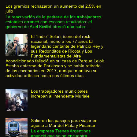
Los gremios rechazaron un aumento del 2,5% en
julio
La reactivación de la paritaria de los trabajadores
estatales arrancó con escasos resultados: el
gobierno de Axel Kicillof ofreció una suba ...
El “Indio” Solari, ícono del rock
nacional, murió a los 77 años El
legendario cantante de Patricio Rey y
sus Redonditos de Ricota y Los
Fundamentalistas del Aire
Acondicionado falleció en su casa de Parque Leloir.
Estaba enfermo de Parkinson y se había retirado
de los escenarios en 2017, aunque mantuvo su
actividad artística hasta sus últimos días.
Los trabajadores municipales
increpan al intendente Muriale
Salieron los pasajes para viajar en
agosto a Mar del Plata y Pinamar
La empresa Trenes Argentinos
anunció que ya se encuentra