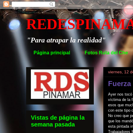
REDESPINAM
"Para atrapar la realidad"
Página principal
Fotos Ruta del Che
viernes, 12 
Fuerza
Ayer nos tocó 
víctima de la 
esos que much
con este tipo
No creo que pu
Vistas de página la
que los mandó 
semana pasada
esta pintada i
Trabajadores M