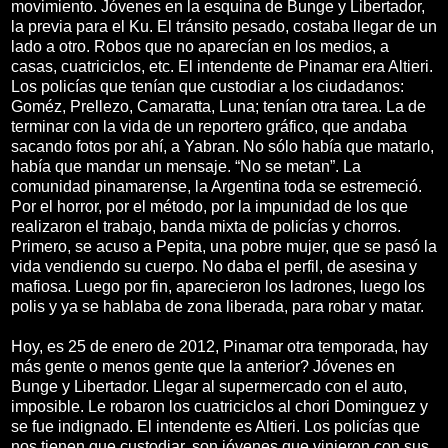
movimiento. Jóvenes en la esquina de Bunge y Libertador,
la previa para el Ku. El tránsito pesado, costaba llegar de un
lado a otro. Robos que no aparecían en los medios, a
casas, cuatriciclos, etc. El intendente de Pinamar era Altieri.
Los policías que tenían que custodiar a los ciudadanos:
Goméz, Prellezo, Camaratta, Luna; tenían otra tarea. La de
terminar con la vida de un reportero gráfico, que andaba
sacando fotos por ahí, a Yabran. No sólo había que matarlo,
había que mandar un mensaje. “No se metan”. La
comunidad pinamarense, la Argentina toda se estremeció.
Por el horror, por el método, por la impunidad de los que
realizaron el trabajo, banda mixta de policías y chorros.
Primero, se acuso a Pepita, una pobre mujer, que se pasó la
vida vendiendo su cuerpo. No daba el perfil, de asesina y
mafiosa. Luego por fin, aparecieron los ladrones, luego los
polis y ya se hablaba de zona liberada, para robar y matar.
Hoy, es 25 de enero de 2012, Pinamar otra temporada, hay
más gente o menos gente que la anterior? Jóvenes en
Bunge y Libertador. Llegar al supermercado con el auto,
imposible. Le robaron los cuatriciclos al chori Dominguez y
se fue indignado. El intendente es Altieri. Los policías que
nos tienen que custodiar, son jóvenes que vinieron con sus