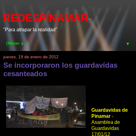
REDESPINAMAR
"Para atrapar la realidad"
▼
jueves, 19 de enero de 2012
Se incorporaron los guardavídas
cesanteados
Guardavidas de
Pinamar
-
Asamblea de
Guardavidas
17/01/12