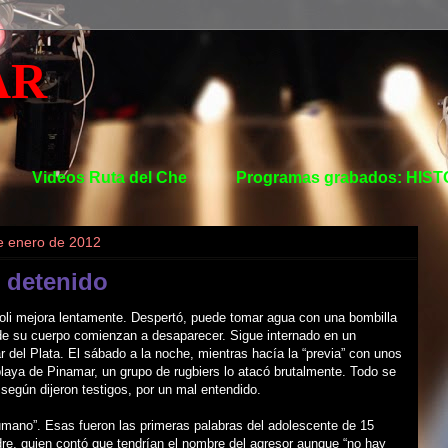
AR
Videos Ruta del Che
Programas grabados: HIS
e enero de 2012
 detenido
ioli mejora lentamente. Despertó, puede tomar agua con una bombilla
de su cuerpo comienzan a desaparecer. Sigue internado en un
r del Plata. El sábado a la noche, mientras hacía la “previa” con unos
laya de Pinamar, un grupo de rugbiers lo atacó brutalmente. Todo se
egún dijeron testigos, por un mal entendido.
umano”. Esas fueron las primeras palabras del adolescente de 15
re, quien contó que tendrían el nombre del agresor aunque “no hay