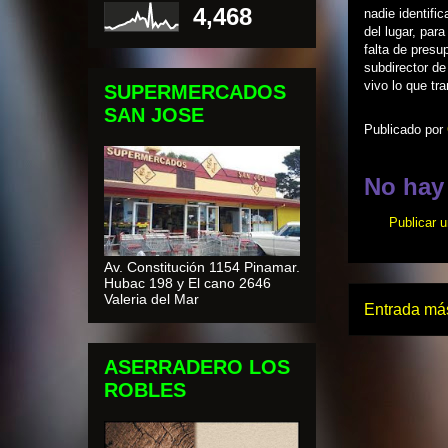
4,468
nadie identifi
del lugar, pa
falta de presu
subdirector de
vivo lo que tr
SUPERMERCADOS
SAN JOSE
Publicado por
No hay
Publicar 
Av. Constitución 1154 Pinamar.
Hubac 198 y El cano 2646
Valeria del Mar
Entrada más
ASERRADERO LOS
ROBLES