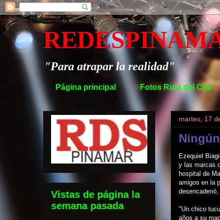
REDESPINAM
"Para atrapar la realidad"
Página principal
Fotos Ruta del Che
martes, 17 d
Ningún
Ezequiel Biag
y las marcas 
hospital de Ma
amigos en la p
desencadenó, s
Vistas de página la
semana pasada
"Un chico tuc
años a su mad