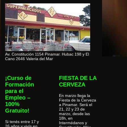
Av. Constitución 1154 Pinamar. Hubac 198 y El
Cano 2646 Valeria del Mar
¡Curso de
FIESTA DE LA
Formación
CERVEZA
para el
En marzo llega la
Empleo –
Fiesta de la Cerveza
100%
a Pinamar. Será el
21, 22 y 23 de
Gratuito!
marzo, desde las
18h, en
Si tenés entre 17 y
Intermédanos y
26 años y vivís en