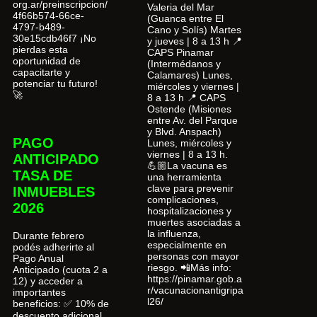
org.ar/preinscripcion/
Valeria del Mar
4f66b574-66ce-
(Guanca entre El
4797-b489-
Cano y Solís) Martes
30e15cdb46f7 ¡No
y jueves | 8 a 13 h 📍
pierdas esta
CAPS Pinamar
oportunidad de
(Intermédanos y
capacitarte y
Calamares) Lunes,
potenciar tu futuro!
miércoles y viernes |
🚀
8 a 13 h 📍 CAPS
Ostende (Misiones
entre Av. del Parque
y Blvd. Anspach)
PAGO
Lunes, miércoles y
viernes | 8 a 13 h.
ANTICIPADO
💪🏼La vacuna es
TASA DE
una herramienta
clave para prevenir
INMUEBLES
complicaciones,
2026
hospitalizaciones y
muertes asociadas a
la influenza,
Durante febrero
especialmente en
podés adherirte al
personas con mayor
Pago Anual
riesgo. 📲Más info:
Anticipado (cuota 2 a
https://pinamar.gob.a
12) y acceder a
r/vacunacionantigripa
importantes
l26/
beneficios: ✅ 10% de
descuento adicional