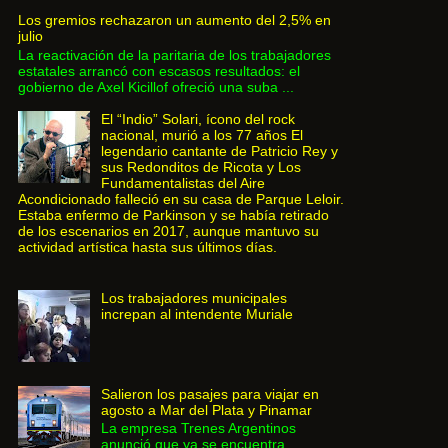
Los gremios rechazaron un aumento del 2,5% en
julio
La reactivación de la paritaria de los trabajadores
estatales arrancó con escasos resultados: el
gobierno de Axel Kicillof ofreció una suba ...
El “Indio” Solari, ícono del rock
nacional, murió a los 77 años El
legendario cantante de Patricio Rey y
sus Redonditos de Ricota y Los
Fundamentalistas del Aire
Acondicionado falleció en su casa de Parque Leloir.
Estaba enfermo de Parkinson y se había retirado
de los escenarios en 2017, aunque mantuvo su
actividad artística hasta sus últimos días.
Los trabajadores municipales
increpan al intendente Muriale
Salieron los pasajes para viajar en
agosto a Mar del Plata y Pinamar
La empresa Trenes Argentinos
anunció que ya se encuentra