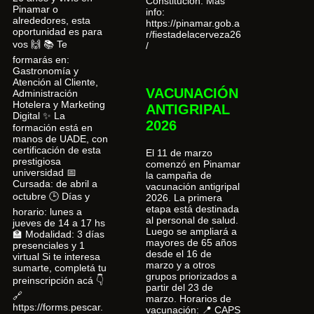
Constitución. Más
Pinamar o
info:
alrededores, esta
https://pinamar.gob.a
oportunidad es para
r/fiestadelacerveza26
vos 🙌 📚 Te
/
formarás en:
Gastronomía y
Atención al Cliente,
VACUNACIÓN
Administración
Hotelera y Marketing
ANTIGRIPAL
Digital ✨ La
2026
formación está en
manos de UADE, con
certificación de esta
El 11 de marzo
prestigiosa
comenzó en Pinamar
universidad 📅
la campaña de
Cursada: de abril a
vacunación antigripal
octubre 🕒 Días y
2026. La primera
etapa está destinada
horario: lunes a
al personal de salud.
jueves de 14 a 17 hs
Luego se ampliará a
🏫 Modalidad: 3 días
mayores de 65 años
presenciales y 1
desde el 16 de
virtual Si te interesa
marzo y a otros
sumarte, completá tu
grupos priorizados a
preinscripción acá 👇
partir del 23 de
🔗
marzo. Horarios de
https://forms.pescar.
vacunación: 📍 CAPS