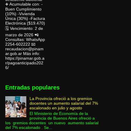
➕ Acumulable con: -
Buen Cumplimiento
(10%) -Vivienda
Única (30%) -Factura
Electrónica ($19.470)
🗓 Vencimiento: 2 de
marzo de 2026 📲
Consultas: WhatsApp
2254-602222 📧
recaudacion@pinam
ar.gob.ar Más info:
https://pinamar.gob.a
r/pagoanticipado202
6/
Entradas populares
La Provincia ofreció a los gremios
docentes un aumento salarial del 7%
escalonado en julio y agosto
El Ministerio de Economía de la
provincia de Buenos Aires ofreció a
los gremios docentes un nuevo aumento salarial
del 7% escalonado . Se...