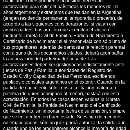
habilitado, correspondiente al destino, necesitan
autorización para salir del país todos los menores de 18
años argentinos y extranjeros que residan en la Argentina
(tengan residencia permanente, temporaria o precaria), de
acuerdo a las siguientes consideraciones: si viajan con
ambos padres, bastará con que acrediten el vínculo
mediante Libreta Civil de Familia, Partida de Nacimiento o
Certificado de Nacimiento; si el menor viaja con sólo uno de
sus progenitores, además de demostrar la relación parental
con alguno de los documentos citados, deberá acompañar
la autorización del padre/madre ausente. Las
autorizaciones deben ser gestionadas indistintamente ante
jueces de Paz y Familia, autoridades del Registro de
Estado Civil y Capacidad de las Personas, escribanos
públicos o cónsules argentinos en el exterior. Cuando en la
partida de nacimiento sólo consta la filiación materna o
paterna (de quien acompaña al menor), bastará con esta
acreditación. En todos los casos tienen validez la Libreta
Civil de Familia, la Partida de Nacimiento o el Certificado
de Nacimiento, sin importar la fecha de su emisión, siempre
que se encuentren en buen estado. Si es hijo de menores
no emancipados, sólo un juez podrá autorizar la salida, aun
cuando uno de los progenitores alcance la mayoría de edad