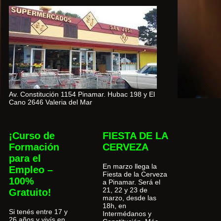
Av. Constitución 1154 Pinamar. Hubac 198 y El
Cano 2646 Valeria del Mar
¡Curso de
FIESTA DE LA
Formación
CERVEZA
para el
En marzo llega la
Empleo –
Fiesta de la Cerveza
100%
a Pinamar. Será el
21, 22 y 23 de
Gratuito!
marzo, desde las
18h, en
Si tenés entre 17 y
Intermédanos y
26 años y vivís en