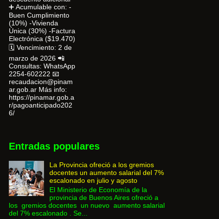
➕ Acumulable con: -
Buen Cumplimiento
(10%) -Vivienda
Única (30%) -Factura
Electrónica ($19.470)
🗓 Vencimiento: 2 de
marzo de 2026 📲
Consultas: WhatsApp
2254-602222 📧
recaudacion@pinam
ar.gob.ar Más info:
https://pinamar.gob.a
r/pagoanticipado202
6/
Entradas populares
La Provincia ofreció a los gremios
docentes un aumento salarial del 7%
escalonado en julio y agosto
El Ministerio de Economía de la
provincia de Buenos Aires ofreció a
los gremios docentes un nuevo aumento salarial
del 7% escalonado . Se...