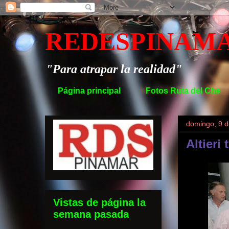
REDESPINAM
"Para atrapar la realidad"
Página principal
Fotos Ruta del Che
domingo, 9 d
Altieri
Vistas de página la
semana pasada