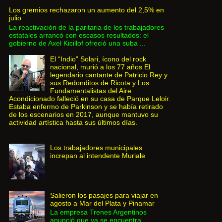
Los gremios rechazaron un aumento del 2,5% en
julio
La reactivación de la paritaria de los trabajadores
estatales arrancó con escasos resultados: el
gobierno de Axel Kicillof ofreció una suba ...
El “Indio” Solari, ícono del rock
nacional, murió a los 77 años El
legendario cantante de Patricio Rey y
sus Redonditos de Ricota y Los
Fundamentalistas del Aire
Acondicionado falleció en su casa de Parque Leloir.
Estaba enfermo de Parkinson y se había retirado
de los escenarios en 2017, aunque mantuvo su
actividad artística hasta sus últimos días.
Los trabajadores municipales
increpan al intendente Muriale
Salieron los pasajes para viajar en
agosto a Mar del Plata y Pinamar
La empresa Trenes Argentinos
anunció que ya se encuentra