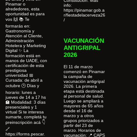
Constitución. Más
Pinamar o
info:
alrededores, esta
https://pinamar.gob.a
oportunidad es para
r/fiestadelacerveza26
vos 🙌 📚 Te
/
formarás en:
Gastronomía y
Atención al Cliente,
VACUNACIÓN
Administración
Hotelera y Marketing
ANTIGRIPAL
Digital ✨ La
2026
formación está en
manos de UADE, con
certificación de esta
El 11 de marzo
prestigiosa
comenzó en Pinamar
universidad 📅
la campaña de
Cursada: de abril a
vacunación antigripal
octubre 🕒 Días y
2026. La primera
etapa está destinada
horario: lunes a
al personal de salud.
jueves de 14 a 17 hs
Luego se ampliará a
🏫 Modalidad: 3 días
mayores de 65 años
presenciales y 1
desde el 16 de
virtual Si te interesa
marzo y a otros
sumarte, completá tu
grupos priorizados a
preinscripción acá 👇
partir del 23 de
🔗
marzo. Horarios de
https://forms.pescar.
vacunación: 📍 CAPS