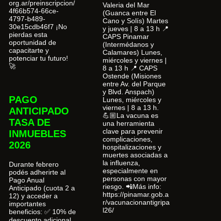
org.ar/preinscripcion/
Valeria del Mar
4f66b574-66ce-
(Guanca entre El
4797-b489-
Cano y Solís) Martes
30e15cdb46f7 ¡No
y jueves | 8 a 13 h 📍
pierdas esta
CAPS Pinamar
oportunidad de
(Intermédanos y
capacitarte y
Calamares) Lunes,
potenciar tu futuro!
miércoles y viernes |
🚀
8 a 13 h 📍 CAPS
Ostende (Misiones
entre Av. del Parque
y Blvd. Anspach)
PAGO
Lunes, miércoles y
viernes | 8 a 13 h.
ANTICIPADO
💪🏼La vacuna es
TASA DE
una herramienta
clave para prevenir
INMUEBLES
complicaciones,
2026
hospitalizaciones y
muertes asociadas a
la influenza,
Durante febrero
especialmente en
podés adherirte al
personas con mayor
Pago Anual
riesgo. 📲Más info:
Anticipado (cuota 2 a
https://pinamar.gob.a
12) y acceder a
r/vacunacionantigripa
importantes
l26/
beneficios: ✅ 10% de
descuento adicional