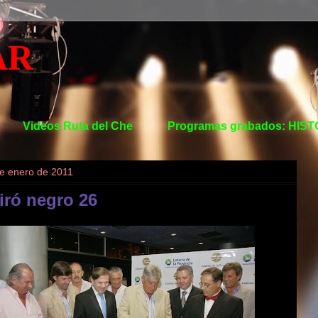
AR
Videos Ruta del Che
Programas grabados: HIS
e enero de 2011
 tiró negro 26