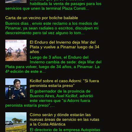
habilitada la venta de pasajes para los
servicios que unen la terminal Plaza Consti...
Carta de un vecino por boliche bailable
Buenos días , envio este reclamo a los medios de
Pinamar, ya sean radiales o escritos, disculpen mi
descreimiento pero tal vez alguno lo tom...
El Enduro del Invierno deja Mar del
Plata y vuelve a Pinamar luego de 34
años
Luego de 3 años, el Enduro del
Invierno cambia de sede: deja Mar del
Plata para volver, luego de 34 años, a Pinamar. La
4ª edición de este e...
Kicillof sobre el caso Adorni: “Si fuera
peronista estaría preso”
El gobernador de la provincia de
Buenos Aires, Axel Kicillof, advirtió
este viernes que "si Adorni fuera
peronista estaría preso",...
Cómo serán y dónde estarán las
nuevas áreas de servicio en las rutas
a la Costa Atlántica
El directorio de la empresa Autopistas