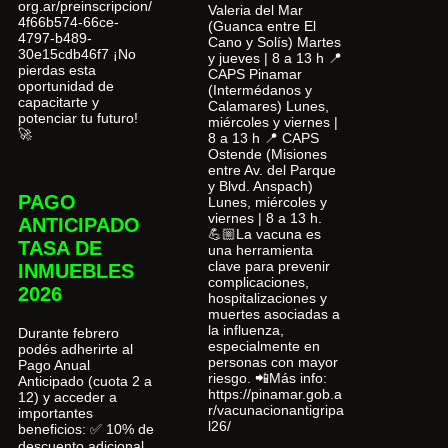
org.ar/preinscripcion/
Valeria del Mar
4f66b574-66ce-
(Guanca entre El
4797-b489-
Cano y Solís) Martes
30e15cdb46f7 ¡No
y jueves | 8 a 13 h 📍
pierdas esta
CAPS Pinamar
oportunidad de
(Intermédanos y
capacitarte y
Calamares) Lunes,
potenciar tu futuro!
miércoles y viernes |
🚀
8 a 13 h 📍 CAPS
Ostende (Misiones
entre Av. del Parque
y Blvd. Anspach)
PAGO
Lunes, miércoles y
viernes | 8 a 13 h.
ANTICIPADO
💪🏼La vacuna es
TASA DE
una herramienta
clave para prevenir
INMUEBLES
complicaciones,
2026
hospitalizaciones y
muertes asociadas a
la influenza,
Durante febrero
especialmente en
podés adherirte al
personas con mayor
Pago Anual
riesgo. 📲Más info:
Anticipado (cuota 2 a
https://pinamar.gob.a
12) y acceder a
r/vacunacionantigripa
importantes
l26/
beneficios: ✅ 10% de
descuento adicional