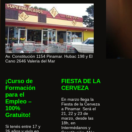
Av. Constitución 1154 Pinamar. Hubac 198 y El
Cano 2646 Valeria del Mar
¡Curso de
FIESTA DE LA
Formación
CERVEZA
para el
En marzo llega la
Empleo –
Fiesta de la Cerveza
100%
a Pinamar. Será el
21, 22 y 23 de
Gratuito!
marzo, desde las
18h, en
Si tenés entre 17 y
Intermédanos y
26 años y vivís en