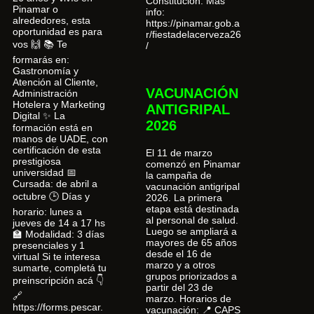
Constitución. Más
Pinamar o
info:
alrededores, esta
https://pinamar.gob.a
oportunidad es para
r/fiestadelacerveza26
vos 🙌 📚 Te
/
formarás en:
Gastronomía y
Atención al Cliente,
VACUNACIÓN
Administración
Hotelera y Marketing
ANTIGRIPAL
Digital ✨ La
2026
formación está en
manos de UADE, con
certificación de esta
El 11 de marzo
prestigiosa
comenzó en Pinamar
universidad 📅
la campaña de
Cursada: de abril a
vacunación antigripal
octubre 🕒 Días y
2026. La primera
etapa está destinada
horario: lunes a
al personal de salud.
jueves de 14 a 17 hs
Luego se ampliará a
🏫 Modalidad: 3 días
mayores de 65 años
presenciales y 1
desde el 16 de
virtual Si te interesa
marzo y a otros
sumarte, completá tu
grupos priorizados a
preinscripción acá 👇
partir del 23 de
🔗
marzo. Horarios de
https://forms.pescar.
vacunación: 📍 CAPS