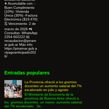
➕ Acumulable con: -
Buen Cumplimiento
(10%) -Vivienda
Única (30%) -Factura
Electrónica ($19.470)
🗓 Vencimiento: 2 de
marzo de 2026 📲
Consultas: WhatsApp
2254-602222 📧
recaudacion@pinam
ar.gob.ar Más info:
https://pinamar.gob.a
r/pagoanticipado202
6/
Entradas populares
La Provincia ofreció a los gremios
docentes un aumento salarial del 7%
escalonado en julio y agosto
El Ministerio de Economía de la
provincia de Buenos Aires ofreció a
los gremios docentes un nuevo aumento salarial
del 7% escalonado . Se...