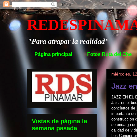
REDESPINAM
"Para atrapar la realidad"
Página principal
Fotos Ruta del Che
miércoles, 1
Jazz e
JAZZ EN EL BO
Jazz en el bos
conciertos de 
importante des
construcción d
Vistas de página la
se encarga de
semana pasada
calidad de vid
Los Conciertos