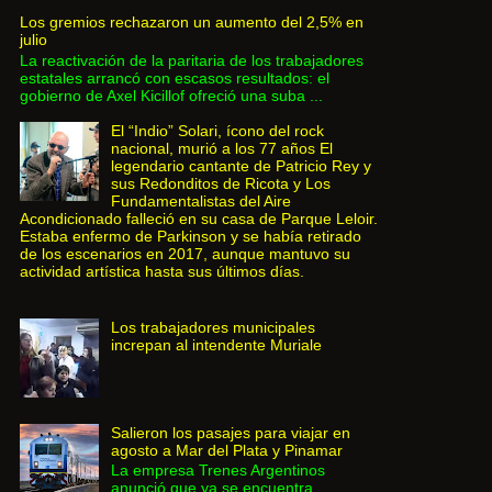
Los gremios rechazaron un aumento del 2,5% en
julio
La reactivación de la paritaria de los trabajadores
estatales arrancó con escasos resultados: el
gobierno de Axel Kicillof ofreció una suba ...
El “Indio” Solari, ícono del rock
nacional, murió a los 77 años El
legendario cantante de Patricio Rey y
sus Redonditos de Ricota y Los
Fundamentalistas del Aire
Acondicionado falleció en su casa de Parque Leloir.
Estaba enfermo de Parkinson y se había retirado
de los escenarios en 2017, aunque mantuvo su
actividad artística hasta sus últimos días.
Los trabajadores municipales
increpan al intendente Muriale
Salieron los pasajes para viajar en
agosto a Mar del Plata y Pinamar
La empresa Trenes Argentinos
anunció que ya se encuentra