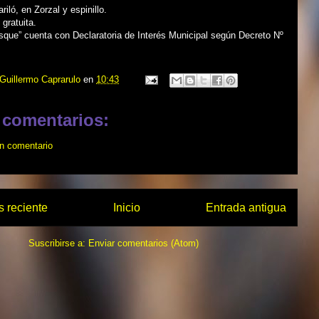
riló, en Zorzal y espinillo.
 gratuita.
sque” cuenta con Declaratoria de Interés Municipal según Decreto Nº
Guillermo Caprarulo
en
10:43
 comentarios:
un comentario
 reciente
Inicio
Entrada antigua
Suscribirse a:
Enviar comentarios (Atom)